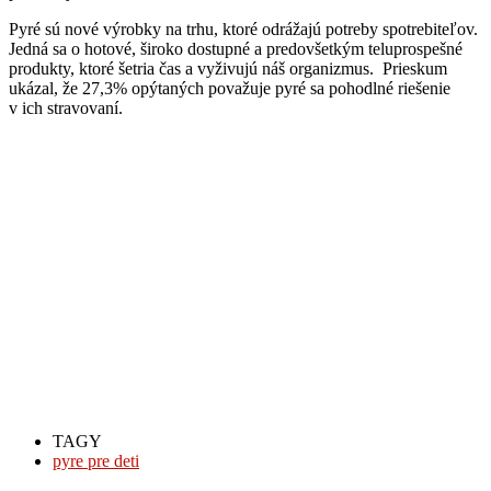
Pyré sú nové výrobky na trhu, ktoré odrážajú potreby spotrebiteľov.
Jedná sa o hotové, široko dostupné a predovšetkým teluprospešné
produkty, ktoré šetria čas a vyživujú náš organizmus. Prieskum
ukázal, že 27,3% opýtaných považuje pyré sa pohodlné riešenie
v ich stravovaní
.
TAGY
pyre pre deti