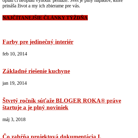
oplatí či neoplatí vyhodiť peniaze. Svet je plný nápadov, ktoré
prináša život a my ich zbierame pre vás.
NAJČÍTANEJŠIE ČLÁNKY TÝŽDŇA
Farby pre jedinečný interiér
feb 10, 2014
Základné riešenie kuchyne
jan 19, 2014
Štvrtý ročník súťaže BLOGER ROKA® práve
štartuje a je plný noviniek
máj 3, 2018
Čo zahŕňa projektová dokumentácia I.