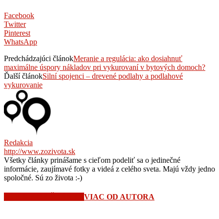
Facebook
Twitter
Pinterest
WhatsApp
Predchádzajúci článok
Meranie a regulácia: ako dosiahnuť
maximálne úspory nákladov pri vykurovaní v bytových domoch?
Ďalší článok
Silní spojenci – drevené podlahy a podlahové
vykurovanie
Redakcia
http://www.zozivota.sk
Všetky články prinášame s cieľom podeliť sa o jedinečné
informácie, zaujímavé fotky a videá z celého sveta. Majú vždy jedno
spoločné. Sú zo života :-)
SÚVISIACE ČLÁNKY
VIAC OD AUTORA