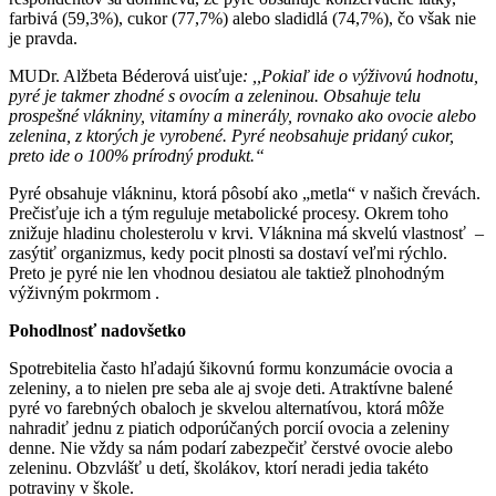
farbivá (59,3%), cukor (77,7%) alebo sladidlá (74,7%)
, čo však nie
je pravda.
MUDr. Alžbeta Béderová uisťuje
: ,,Pokiaľ ide o výživovú hodnotu,
pyré je takmer zhodné s ovocím a zeleninou. Obsahuje telu
prospešné vlákniny, vitamíny a minerály, rovnako ako ovocie alebo
zelenina, z ktorých je vyrobené. Pyré neobsahuje pridaný cukor,
preto ide o 100% prírodný produkt.“
Pyré obsahuje vlákninu, ktorá pôsobí ako „metla“ v našich črevách.
Prečisťuje ich a tým reguluje metabolické procesy. Okrem toho
znižuje hladinu cholesterolu v krvi. Vláknina má skvelú vlastnosť –
zasýtiť organizmus, kedy pocit plnosti sa dostaví veľmi rýchlo.
Preto je pyré nie len vhodnou desiatou ale taktiež plnohodným
výživným pokrmom .
Pohodlnosť nadovšetko
Spotrebitelia často hľadajú šikovnú formu konzumácie ovocia a
zeleniny, a to nielen pre seba ale aj svoje deti. Atraktívne balené
pyré vo farebných obaloch je skvelou alternatívou, ktorá môže
nahradiť jednu z piatich odporúčaných porcií ovocia a zeleniny
denne. Nie vždy sa nám podarí zabezpečiť čerstvé ovocie alebo
zeleninu. Obzvlášť u detí, školákov, ktorí neradi jedia takéto
potraviny v škole.