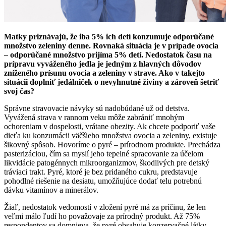
Matky priznávajú, že iba 5% ich detí konzumuje odporúčané
množstvo zeleniny denne. Rovnaká situácia je v prípade ovocia
– odporúčané množstvo prijíma 5% detí. Nedostatok času na
prípravu vyváženého jedla je jedným z hlavných dôvodov
zníženého prísunu ovocia a zeleniny v strave
. Ako v takejto
situácii doplniť jedálniček o nevyhnutné živiny a zároveň šetriť
svoj čas?
Správne stravovacie návyky sú nadobúdané už od detstva.
Vyvážená strava v rannom veku môže zabrániť mnohým
ochoreniam v dospelosti, vrátane obezity. Ak chcete podporiť vaše
dieťa ku konzumácii väčšieho množstva ovocia a zeleniny, existuje
šikovný spôsob. Hovoríme o pyré – prírodnom produkte. Prechádza
pasterizáciou, čím sa myslí jeho tepelné spracovanie za účelom
likvidácie patogénnych mikroorganizmov, škodlivých pre detský
tráviaci trakt. Pyré, ktoré je bez pridaného cukru, predstavuje
pohodlné riešenie na desiatu, umožňujúce dodať telu potrebnú
dávku vitamínov a minerálov.
Žiaľ, nedostatok vedomostí v zložení pyré má za príčinu, že len
veľmi málo ľudí ho považovaje za prírodný produkt. Až 75%
respondentov sa domnieva, že pyré obsahuje konzervačné látky,