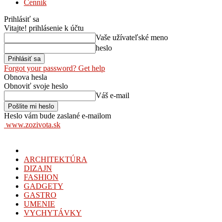
Cenník
Prihlásiť sa
Vitajte! prihlásenie k účtu
Vaše užívateľské meno
heslo
Forgot your password? Get help
Obnova hesla
Obnoviť svoje heslo
Váš e-mail
Heslo vám bude zaslané e-mailom
www.zozivota.sk
ARCHITEKTÚRA
DIZAJN
FASHION
GADGETY
GASTRO
UMENIE
VYCHYTÁVKY