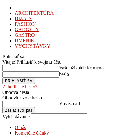
ARCHITEKTÚRA
DIZAJN
FASHION
GADGETY
GASTRO
UMENIE
VYCHYTÁVKY
Prihlásiť sa
Vitajte!
Prihlásiť k svojmu účtu
Vaše užívateľské meno
heslo
Zabudli ste heslo?
Obnova hesla
Obnoviť svoje heslo
Váš e-mail
Vyhľadávanie
O nás
Komerčné články