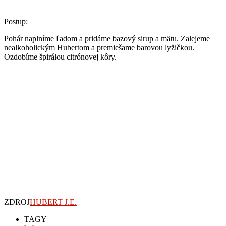
Postup:
Pohár naplníme ľadom a pridáme bazový sirup a mätu. Zalejeme
nealkoholickým Hubertom a premiešame barovou lyžičkou.
Ozdobíme špirálou citrónovej kôry.
ZDROJ
HUBERT J.E.
TAGY