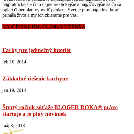
najpraktickejšie či to najneprektickejšie a najgíčovejšie za čo sa
oplatí či neoplatí vyhodiť peniaze. Svet je plný nápadov, ktoré
prináša život a my ich zbierame pre vás.
NAJČÍTANEJŠIE ČLÁNKY TÝŽDŇA
Farby pre jedinečný interiér
feb 10, 2014
Základné riešenie kuchyne
jan 19, 2014
Štvrtý ročník súťaže BLOGER ROKA® práve
štartuje a je plný noviniek
máj 3, 2018