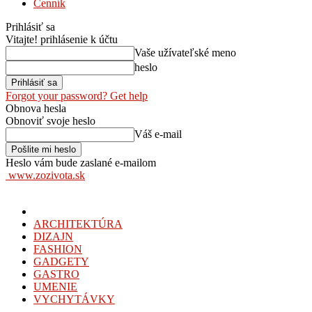
Cenník
Prihlásiť sa
Vitajte! prihlásenie k účtu
Vaše užívateľské meno
heslo
Forgot your password? Get help
Obnova hesla
Obnoviť svoje heslo
Váš e-mail
Heslo vám bude zaslané e-mailom
www.zozivota.sk
ARCHITEKTÚRA
DIZAJN
FASHION
GADGETY
GASTRO
UMENIE
VYCHYTÁVKY