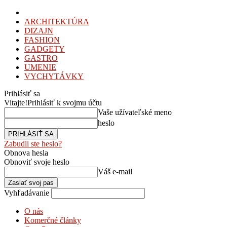
ARCHITEKTÚRA
DIZAJN
FASHION
GADGETY
GASTRO
UMENIE
VYCHYTÁVKY
Prihlásiť sa
Vitajte!
Prihlásiť k svojmu účtu
Vaše užívateľské meno
heslo
Zabudli ste heslo?
Obnova hesla
Obnoviť svoje heslo
Váš e-mail
Vyhľadávanie
O nás
Komerčné články