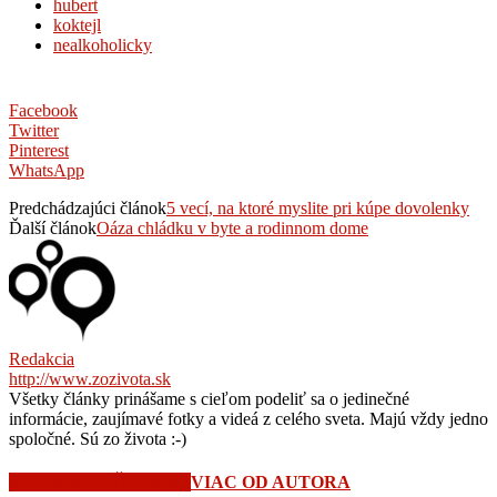
hubert
koktejl
nealkoholicky
Facebook
Twitter
Pinterest
WhatsApp
Predchádzajúci článok
5 vecí, na ktoré myslite pri kúpe dovolenky
Ďalší článok
Oáza chládku v byte a rodinnom dome
Redakcia
http://www.zozivota.sk
Všetky články prinášame s cieľom podeliť sa o jedinečné
informácie, zaujímavé fotky a videá z celého sveta. Majú vždy jedno
spoločné. Sú zo života :-)
SÚVISIACE ČLÁNKY
VIAC OD AUTORA