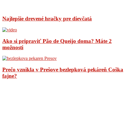
Najlepšie drevené hračky pre dievčatá
Ako si pripraviť Pão de Queijo doma? Máte 2
možnosti
Prečo vznikla v Prešove bezlepková pekáreň Coška
fajne?