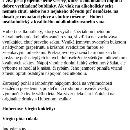
Užívajte si príjemné letné večery, ktoré k dokonalosti doplnia
dobre vychladené bublinky. Ak však na alkoholický sekt
nemáte chuť, alebo ho z nejakého dôvodu piť nemôžete, na
dosah je rovnako štýlové a chutné riešenie – Hubert
nealkoholický z kvalitného odalkoholizovaného vína.
Hubert nealkoholický, ktorý sa vyrába špeciálnou metódou
z kvalitného odalkoholizovaného vína, si vďaka nej zachováva
vynikajúcu chuť pravého sektu. Vyniká jemným ovocným buketom
s nádychom grapefruitu a krásnou svetložltou farbou so
zelenkavými odleskami. Prekvapivo vyvážená harmonická chuť
poskytne počas teplých letných dní osvieženie všetkým milovníkom
kvalitných sektov. Nápoj vhodne doplní ľahký zeleninový šalát, ale
výborne sa hodí aj k mäsu, či rybám. Jeho jemnosť prináša vítanú
zmenu oproti ostatným nápojom bez alkoholu.
Zarosený pohár s lahodným nápojom dodá na výnimočnosti
každému posedeniu s priateľmi či rodinou a osvieži všetky
výnimočné chvíle vášho leta. Na záver niekoľko inšpirácii na
originálne drinky s Hubertom nealko:
Hubertove Virgin kokteily:
Virgin piňa colada
Ingrediencie: