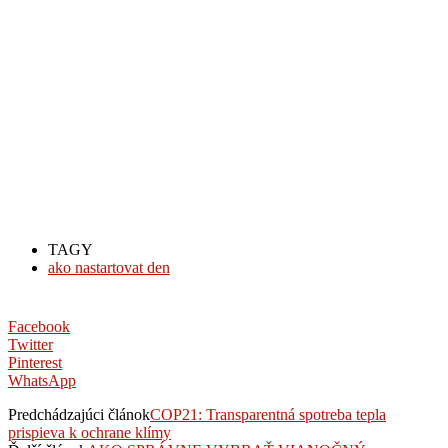
TAGY
ako nastartovat den
Facebook
Twitter
Pinterest
WhatsApp
Predchádzajúci článok
COP21: Transparentná spotreba tepla
prispieva k ochrane klímy