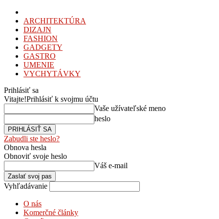
ARCHITEKTÚRA
DIZAJN
FASHION
GADGETY
GASTRO
UMENIE
VYCHYTÁVKY
Prihlásiť sa
Vitajte!
Prihlásiť k svojmu účtu
Vaše užívateľské meno
heslo
Zabudli ste heslo?
Obnova hesla
Obnoviť svoje heslo
Váš e-mail
Vyhľadávanie
O nás
Komerčné články