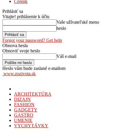
Cenník
Prihlásiť sa
Vitajte! prihlásenie k účtu
Vaše užívateľské meno
heslo
Forgot your password? Get help
Obnova hesla
Obnoviť svoje heslo
Váš e-mail
Heslo vám bude zaslané e-mailom
www.zozivota.sk
ARCHITEKTÚRA
DIZAJN
FASHION
GADGETY
GASTRO
UMENIE
VYCHYTÁVKY