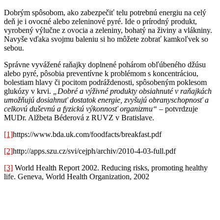
Dobrým spôsobom, ako zabezpečiť telu potrebnú energiu na celý
deň je i ovocné alebo zeleninové pyré. Ide o prírodný produkt,
vyrobený výlučne z ovocia a zeleniny, bohatý na živiny a vlákniny.
Navyše vďaka svojmu baleniu si ho môžete zobrať kamkoľvek so
sebou.
Správne vyvážené raňajky doplnené pohárom obľúbeného džúsu
alebo pyré, pôsobia preventívne k problémom s koncentráciou,
bolestiam hlavy či pocitom podráždenosti, spôsobeným poklesom
glukózy v krvi.
„Dobré a výživné produkty obsiahnuté v raňajkách
umožňujú dosiahnuť dostatok energie, zvyšujú obranyschopnosť a
celkovú duševnú a fyzickú výkonnosť organizmu“
– potvrdzuje
MUDr. Alžbeta Béderová z RUVZ v Bratislave.
[1]
https://www.bda.uk.com/foodfacts/breakfast.pdf
[2]
http://apps.szu.cz/svi/cejph/archiv/2010-4-03-full.pdf
[3]
World Health Report 2002. Reducing risks, promoting healthy
life. Geneva, World Health Organization, 2002