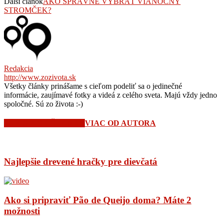
Ďalší článok
AKO SPRÁVNE VYBRAŤ VIANOČNÝ
STROMČEK?
Redakcia
http://www.zozivota.sk
Všetky články prinášame s cieľom podeliť sa o jedinečné
informácie, zaujímavé fotky a videá z celého sveta. Majú vždy jedno
spoločné. Sú zo života :-)
SÚVISIACE ČLÁNKY
VIAC OD AUTORA
Najlepšie drevené hračky pre dievčatá
Ako si pripraviť Pão de Queijo doma? Máte 2
možnosti