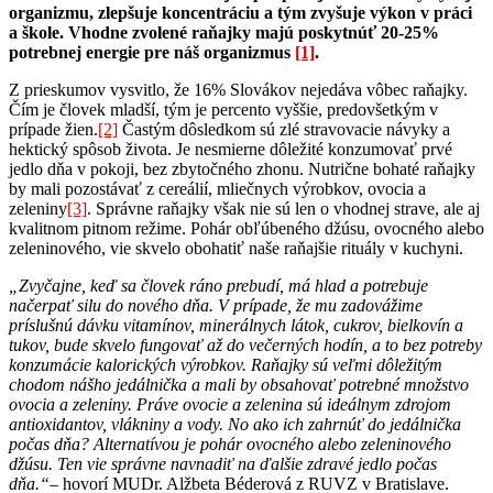
organizmu, zlepšuje koncentráciu a tým zvyšuje výkon v práci
a škole. Vhodne zvolené raňajky majú poskytnúť 20-25%
potrebnej energie pre náš organizmus
[1]
.
Z prieskumov vysvitlo, že 16% Slovákov nejedáva vôbec raňajky.
Čím je človek mladší, tým je percento vyššie, predovšetkým v
prípade žien.
[2]
Častým dôsledkom sú zlé stravovacie návyky a
hektický spôsob života. Je nesmierne dôležité konzumovať prvé
jedlo dňa v pokoji, bez zbytočného zhonu. Nutrične bohaté raňajky
by mali pozostávať z cereálií, mliečnych výrobkov, ovocia a
zeleniny
[3]
. Správne raňajky však nie sú len o vhodnej strave, ale aj
kvalitnom pitnom režime. Pohár obľúbeného džúsu, ovocného alebo
zeleninového, vie skvelo obohatiť naše raňajšie rituály v kuchyni.
„Zvyčajne, keď sa človek ráno prebudí, má hlad a potrebuje
načerpať silu do nového dňa. V prípade, že mu zadovážime
príslušnú dávku vitamínov, minerálnych látok, cukrov, bielkovín a
tukov, bude skvelo fungovať až do večerných hodín, a to bez potreby
konzumácie kalorických výrobkov. Raňajky sú veľmi dôležitým
chodom nášho jedálnička a mali by obsahovať potrebné množstvo
ovocia a zeleniny. Práve ovocie a zelenina sú ideálnym zdrojom
antioxidantov, vlákniny a vody. No ako ich zahrnúť do jedálnička
počas dňa? Alternatívou je pohár ovocného alebo zeleninového
džúsu. Ten vie správne navnadiť na ďalšie zdravé jedlo počas
dňa.“
– hovorí MUDr. Alžbeta Béderová z RUVZ v Bratislave.