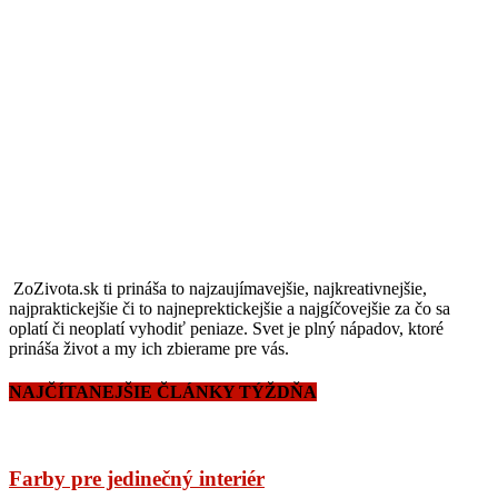
ZoZivota.sk ti prináša to najzaujímavejšie, najkreativnejšie,
najpraktickejšie či to najneprektickejšie a najgíčovejšie za čo sa
oplatí či neoplatí vyhodiť peniaze. Svet je plný nápadov, ktoré
prináša život a my ich zbierame pre vás.
NAJČÍTANEJŠIE ČLÁNKY TÝŽDŇA
Farby pre jedinečný interiér