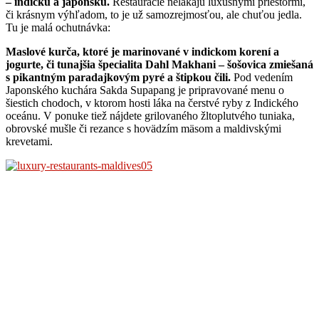
– indickú a japonskú.
Reštaurácie nelákajú luxusnými priestormi,
či krásnym výhľadom, to je už samozrejmosťou, ale chuťou jedla.
Tu je malá ochutnávka:
Maslové kurča, ktoré je marinované v indickom korení a
jogurte, či tunajšia špecialita Dahl Makhani – šošovica zmiešaná
s pikantným paradajkovým pyré a štipkou čili.
Pod vedením
Japonského kuchára Sakda Supapang je pripravované menu o
šiestich chodoch, v ktorom hosti láka na čerstvé ryby z Indického
oceánu. V ponuke tiež nájdete grilovaného žltoplutvého tuniaka,
obrovské mušle či rezance s hovädzím mäsom a maldivskými
krevetami.