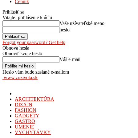
Cenník
Prihlásiť sa
Vitajte! prihlásenie k účtu
Vaše užívateľské meno
heslo
Forgot your password? Get help
Obnova hesla
Obnoviť svoje heslo
Váš e-mail
Heslo vám bude zaslané e-mailom
www.zozivota.sk
ARCHITEKTÚRA
DIZAJN
FASHION
GADGETY
GASTRO
UMENIE
VYCHYTÁVKY