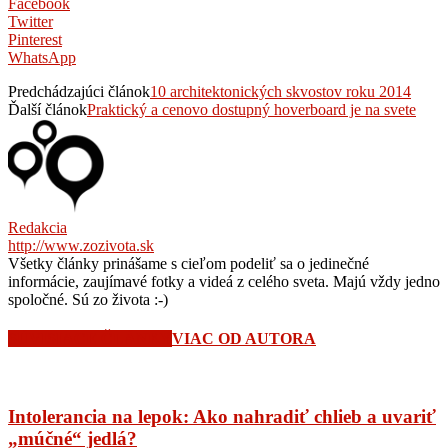
Facebook
Twitter
Pinterest
WhatsApp
Predchádzajúci článok
10 architektonických skvostov roku 2014
Ďalší článok
Praktický a cenovo dostupný hoverboard je na svete
Redakcia
http://www.zozivota.sk
Všetky články prinášame s cieľom podeliť sa o jedinečné
informácie, zaujímavé fotky a videá z celého sveta. Majú vždy jedno
spoločné. Sú zo života :-)
SÚVISIACE ČLÁNKY
VIAC OD AUTORA
Intolerancia na lepok: Ako nahradiť chlieb a uvariť
„múčné“ jedlá?