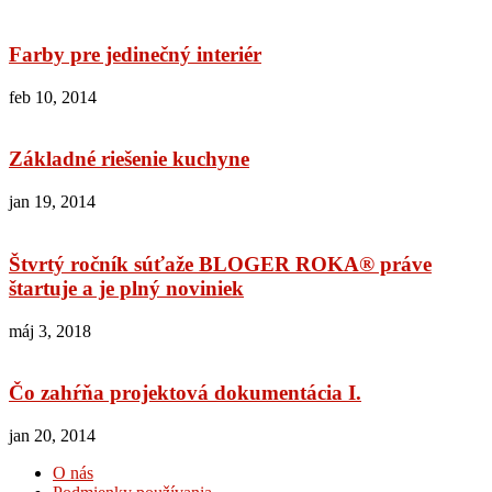
Farby pre jedinečný interiér
feb 10, 2014
Základné riešenie kuchyne
jan 19, 2014
Štvrtý ročník súťaže BLOGER ROKA® práve
štartuje a je plný noviniek
máj 3, 2018
Čo zahŕňa projektová dokumentácia I.
jan 20, 2014
O nás