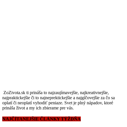
ZoZivota.sk ti prináša to najzaujímavejšie, najkreativnejšie,
najpraktickejšie či to najneprektickejšie a najgíčovejšie za čo sa
oplatí či neoplatí vyhodiť peniaze. Svet je plný nápadov, ktoré
prináša život a my ich zbierame pre vás.
NAJČÍTANEJŠIE ČLÁNKY TÝŽDŇA