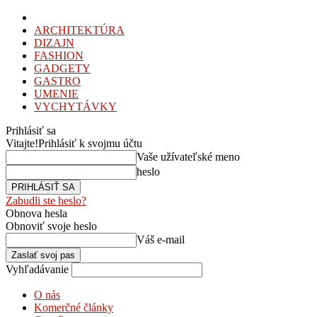
ARCHITEKTÚRA
DIZAJN
FASHION
GADGETY
GASTRO
UMENIE
VYCHYTÁVKY
Prihlásiť sa
Vitajte!
Prihlásiť k svojmu účtu
Vaše užívateľské meno
heslo
Zabudli ste heslo?
Obnova hesla
Obnoviť svoje heslo
Váš e-mail
Vyhľadávanie
O nás
Komerčné články