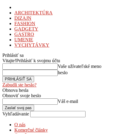
ARCHITEKTÚRA
DIZAJN
FASHION
GADGETY
GASTRO
UMENIE
VYCHYTÁVKY
Prihlásiť sa
Vitajte!
Prihlásiť k svojmu účtu
Vaše užívateľské meno
heslo
Zabudli ste heslo?
Obnova hesla
Obnoviť svoje heslo
Váš e-mail
Vyhľadávanie
O nás
Komerčné články