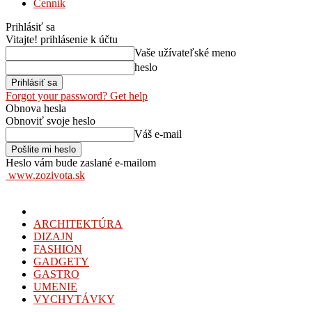
Cenník
Prihlásiť sa
Vitajte! prihlásenie k účtu
Vaše užívateľské meno
heslo
Forgot your password? Get help
Obnova hesla
Obnoviť svoje heslo
Váš e-mail
Heslo vám bude zaslané e-mailom
www.zozivota.sk
ARCHITEKTÚRA
DIZAJN
FASHION
GADGETY
GASTRO
UMENIE
VYCHYTÁVKY