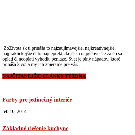
ZoZivota.sk ti prináša to najzaujímavejšie, najkreativnejšie,
najpraktickejšie či to najneprektickejšie a najgíčovejšie za čo sa
oplatí či neoplatí vyhodiť peniaze. Svet je plný nápadov, ktoré
prináša život a my ich zbierame pre vás.
NAJČÍTANEJŠIE ČLÁNKY TÝŽDŇA
Farby pre jedinečný interiér
feb 10, 2014
Základné riešenie kuchyne