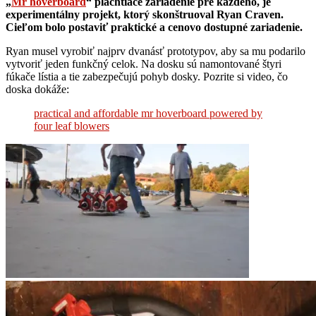
„
Mr hoverboard
“ plachtiace zariadenie pre každého, je
experimentálny projekt, ktorý skonštruoval Ryan Craven.
Cieľom bolo postaviť praktické a cenovo dostupné zariadenie.
Ryan musel vyrobiť najprv dvanásť prototypov, aby sa mu podarilo
vytvoriť jeden funkčný celok. Na dosku sú namontované štyri
fúkače lístia a tie zabezpečujú pohyb dosky. Pozrite si video, čo
doska dokáže:
practical and affordable mr hoverboard powered by
four leaf blowers