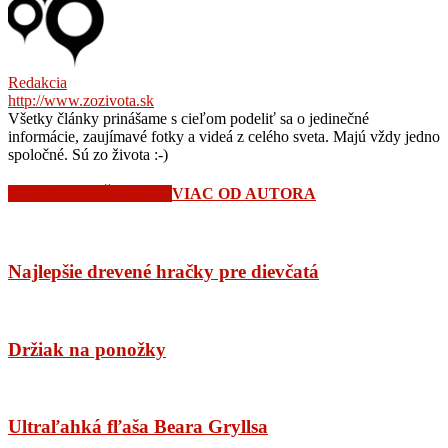
Redakcia
http://www.zozivota.sk
Všetky články prinášame s cieľom podeliť sa o jedinečné
informácie, zaujímavé fotky a videá z celého sveta. Majú vždy jedno
spoločné. Sú zo života :-)
SÚVISIACE ČLÁNKY
VIAC OD AUTORA
Najlepšie drevené hračky pre dievčatá
Držiak na ponožky
Ultraľahká fľaša Beara Gryllsa