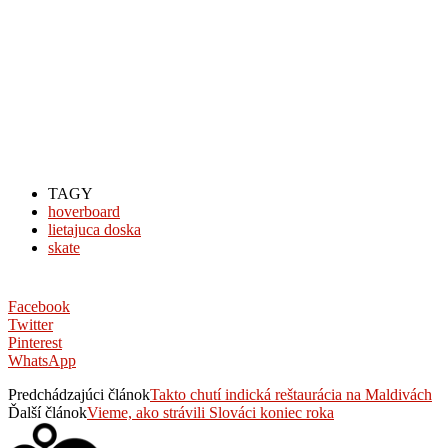
TAGY
hoverboard
lietajuca doska
skate
Facebook
Twitter
Pinterest
WhatsApp
Predchádzajúci článok
Takto chutí indická reštaurácia na Maldivách
Ďalší článok
Vieme, ako strávili Slováci koniec roka