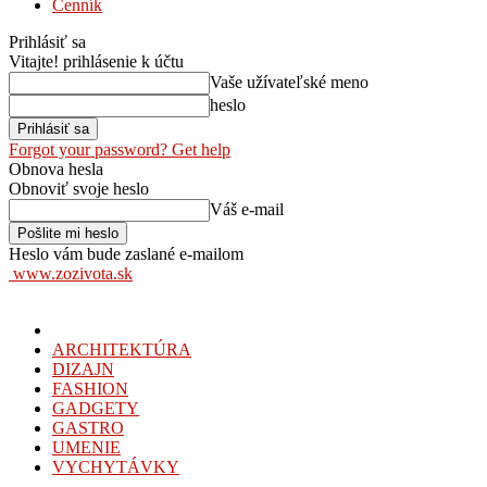
Cenník
Prihlásiť sa
Vitajte! prihlásenie k účtu
Vaše užívateľské meno
heslo
Forgot your password? Get help
Obnova hesla
Obnoviť svoje heslo
Váš e-mail
Heslo vám bude zaslané e-mailom
www.zozivota.sk
ARCHITEKTÚRA
DIZAJN
FASHION
GADGETY
GASTRO
UMENIE
VYCHYTÁVKY