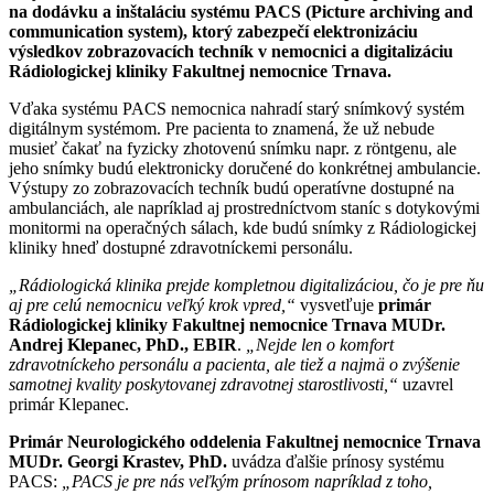
na dodávku a inštaláciu systému PACS (Picture archiving and
communication system), ktorý zabezpečí elektronizáciu
výsledkov zobrazovacích techník v nemocnici a digitalizáciu
Rádiologickej kliniky Fakultnej nemocnice Trnava.
Vďaka systému PACS nemocnica nahradí starý snímkový systém
digitálnym systémom. Pre pacienta to znamená, že už nebude
musieť čakať na fyzicky zhotovenú snímku napr. z röntgenu, ale
jeho snímky budú elektronicky doručené do konkrétnej ambulancie.
Výstupy zo zobrazovacích techník budú operatívne dostupné na
ambulanciách, ale napríklad aj prostredníctvom staníc s dotykovými
monitormi na operačných sálach, kde budú snímky z Rádiologickej
kliniky hneď dostupné zdravotníckemi personálu.
„
Rádiologická klinika prejde kompletnou digitalizáciou, čo je pre ňu
aj pre celú nemocnicu veľký krok vpred,
“
vysvetľuje
primár
Rádiologickej kliniky Fakultnej nemocnice Trnava MUDr.
Andrej Klepanec, PhD., EBIR
.
„
Nejde len o komfort
zdravotníckeho personálu a pacienta, ale tiež a najmä o zvýšenie
samotnej kvality poskytovanej zdravotnej starostlivosti
,“
uzavrel
primár Klepanec.
Primár Neurologického oddelenia Fakultnej nemocnice Trnava
MUDr. Georgi Krastev, PhD.
uvádza ďalšie prínosy systému
PACS:
„
PACS je pre nás veľkým prínosom napríklad z toho,