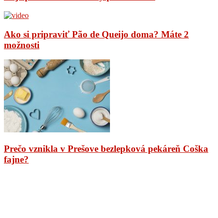
Ako si pripraviť Pão de Queijo doma? Máte 2
možnosti
Prečo vznikla v Prešove bezlepková pekáreň Coška
fajne?