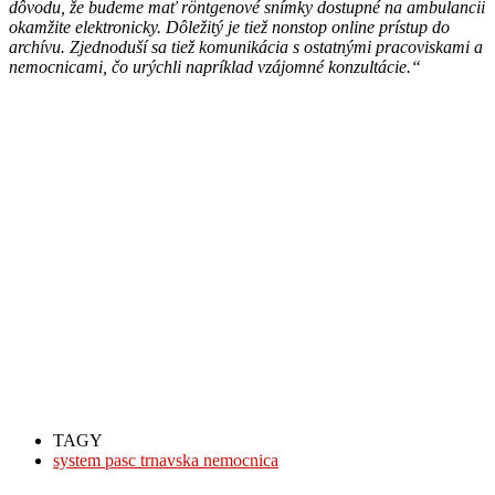
dôvodu, že budeme mať röntgenové snímky dostupné na ambulancii
okamžite elektronicky. Dôležitý je tiež nonstop online prístup do
archívu. Zjednoduší sa tiež komunikácia s ostatnými pracoviskami a
nemocnicami, čo urýchli napríklad vzájomné konzultácie.
“
TAGY
system pasc trnavska nemocnica