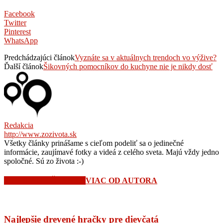
Facebook
Twitter
Pinterest
WhatsApp
Predchádzajúci článok
Vyznáte sa v aktuálnych trendoch vo výžive?
Ďalší článok
Šikovných pomocníkov do kuchyne nie je nikdy dosť
Redakcia
http://www.zozivota.sk
Všetky články prinášame s cieľom podeliť sa o jedinečné
informácie, zaujímavé fotky a videá z celého sveta. Majú vždy jedno
spoločné. Sú zo života :-)
SÚVISIACE ČLÁNKY
VIAC OD AUTORA
Najlepšie drevené hračky pre dievčatá