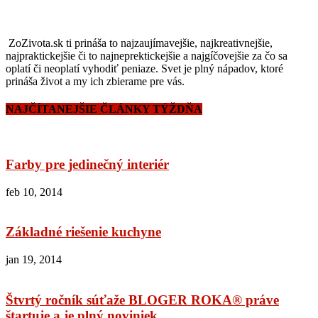
ZoZivota.sk ti prináša to najzaujímavejšie, najkreativnejšie,
najpraktickejšie či to najneprektickejšie a najgíčovejšie za čo sa
oplatí či neoplatí vyhodiť peniaze. Svet je plný nápadov, ktoré
prináša život a my ich zbierame pre vás.
NAJČÍTANEJŠIE ČLÁNKY TÝŽDŇA
Farby pre jedinečný interiér
feb 10, 2014
Základné riešenie kuchyne
jan 19, 2014
Štvrtý ročník súťaže BLOGER ROKA® práve
štartuje a je plný noviniek