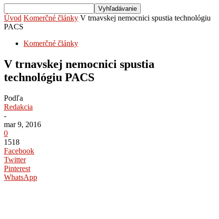
Úvod
Komerčné články
V trnavskej nemocnici spustia technológiu
PACS
Komerčné články
V trnavskej nemocnici spustia
technológiu PACS
Podľa
Redakcia
-
mar 9, 2016
0
1518
Facebook
Twitter
Pinterest
WhatsApp