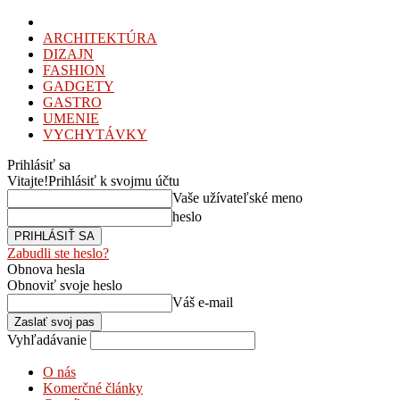
ARCHITEKTÚRA
DIZAJN
FASHION
GADGETY
GASTRO
UMENIE
VYCHYTÁVKY
Prihlásiť sa
Vitajte!
Prihlásiť k svojmu účtu
Vaše užívateľské meno
heslo
Zabudli ste heslo?
Obnova hesla
Obnoviť svoje heslo
Váš e-mail
Vyhľadávanie
O nás
Komerčné články