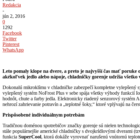
Redakcia
-
jún 2, 2016
0
1292
Facebook
Twitter
Pinterest
WhatsApp
Leto pomaly klope na dvere, a preto je najvyšší čas mať poruke 
akékoľvek jedlo alebo nápoje, chladničky gorenje udržia všetko 
Dokonalú mikroklímu v chladničke zabezpečí kompletne vylepšený 
vylepšený systém NoFrost Plus v sebe spája všetky výhody funkcií 
hodnôt, chute a farby jedla. Elektronicky riadený senzorový systém A
nehrozí zahrievanie potravín a „teplotné šoky,“ ktoré vplývajú na čers
Prispôsobené individuálnym potrebám
Tradičnou doménou spotrebičov značky gorenje sú nielen technologické 
stále populárnejšie americké chladničky s dvojkrídlovými dverami (tz
funkcia
SuperCool
, ktorá dokáže vyrovnať narušenú vnútornú teplo