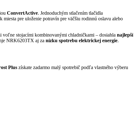
ciou
ConvertActive
. Jednoduchým stlačením tlačidla
ok miesta pre uloženie potravín pre väčšiu rodinnú oslavu alebo
nými voľne stojacími kombinovanými chladničkami – dosiahla
najlepší
orenje NRK6203TX aj za
nízku spotrebu elektrickej energie
.
rost Plus
získate zadarmo malý spotrebič podľa vlastného výberu