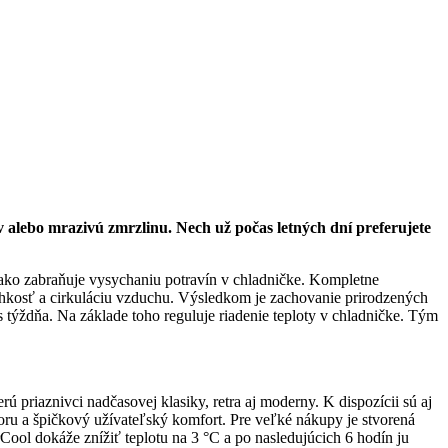
v alebo mrazivú zmrzlinu. Nech už počas letných dní preferujete
vnako zabraňuje vysychaniu potravín v chladničke. Kompletne
lhkosť a cirkuláciu vzduchu. Výsledkom je zachovanie prirodzených
s týždňa. Na základe toho reguluje riadenie teploty v chladničke. Tým
ú priaznivci nadčasovej klasiky, retra aj moderny. K dispozícii sú aj
oru a špičkový užívateľský komfort. Pre veľké nákupy je stvorená
ool dokáže znížiť teplotu na 3 °C a po nasledujúcich 6 hodín ju