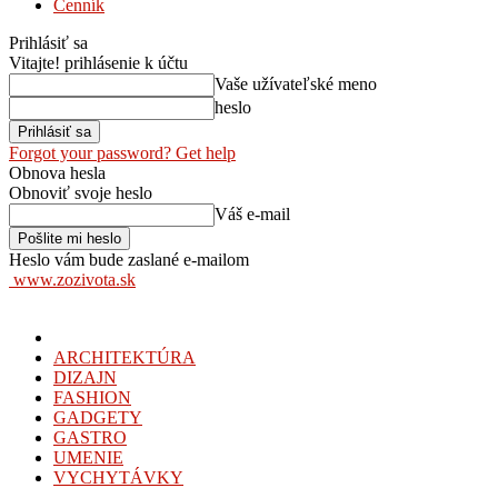
Cenník
Prihlásiť sa
Vitajte! prihlásenie k účtu
Vaše užívateľské meno
heslo
Forgot your password? Get help
Obnova hesla
Obnoviť svoje heslo
Váš e-mail
Heslo vám bude zaslané e-mailom
www.zozivota.sk
ARCHITEKTÚRA
DIZAJN
FASHION
GADGETY
GASTRO
UMENIE
VYCHYTÁVKY