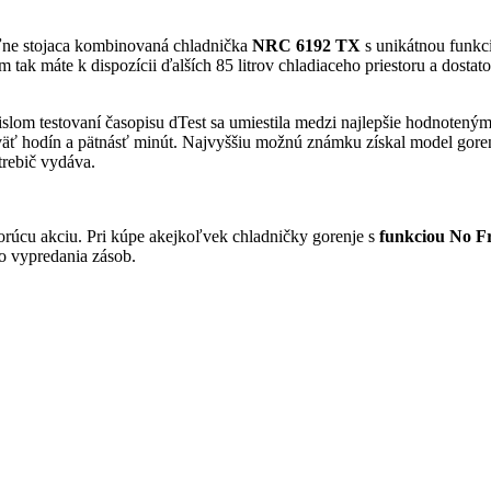
ľne stojaca kombinovaná chladnička
NRC 6192 TX
s unikátnou funk
m tak máte k dispozícii ďalších 85 litrov chladiaceho priestoru a dostat
vislom testovaní časopisu dTest sa umiestila medzi najlepšie hodnote
deväť hodín a pätnásť minút. Najvyššiu možnú známku získal model g
trebič vydáva.
 horúcu akciu. Pri kúpe akejkoľvek chladničky gorenje s
funkciou No F
o vypredania zásob.