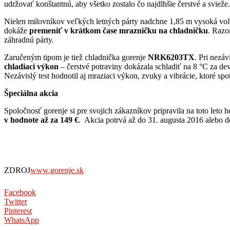
udržovať konštantnú, aby všetko zostalo čo najdlhšie čerstvé a svieže.
Nielen milovníkov veľkých letných párty nadchne 1,85 m vysoká vo
dokáže
premeniť v krátkom čase mrazničku na chladničku
. Razo
záhradnú párty.
Zaručeným tipom je tiež chladnička gorenje
NRK6203TX
. Pri nezá
chladiaci výkon
– čerstvé potraviny dokázala schladiť na 8 °C za 
Nezávislý test hodnotil aj mraziaci výkon, zvuky a vibrácie, ktoré spo
Špeciálna akcia
Spoločnosť gorenje si pre svojich zákazníkov pripravila na toto leto
v hodnote až za 149 €
. Akcia potrvá až do 31. augusta 2016 alebo d
ZDROJ
www.gorenje.sk
Facebook
Twitter
Pinterest
WhatsApp