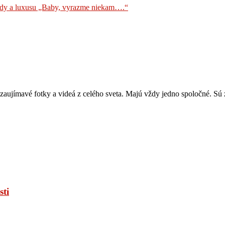
ody a luxusu „Baby, vyrazme niekam….“
zaujímavé fotky a videá z celého sveta. Majú vždy jedno spoločné. Sú z
sti