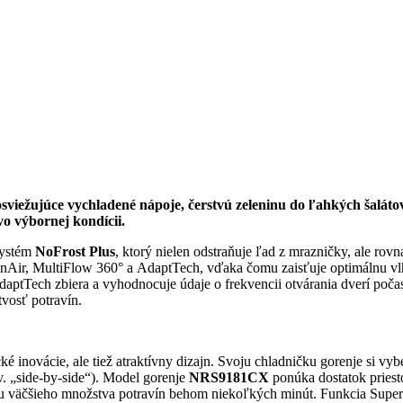
osviežujúce vychladené nápoje, čerstvú zeleninu do ľahkých šaláto
vo výbornej kondícii.
systém
NoFrost Plus
, ktorý nielen odstraňuje ľad z mrazničky, ale ro
IonAir, MultiFlow 360° a AdaptTech, vďaka čomu zaisťuje optimálnu v
daptTech zbiera a vyhodnocuje údaje o frekvencii otvárania dverí poča
tvosť potravín.
inovácie, ale tiež atraktívny dizajn. Svoju chladničku gorenje si vyber
v. „side-by-side“). Model gorenje
NRS9181CX
ponúka dostatok priest
tu väčšieho množstva potravín behom niekoľkých minút. Funkcia SuperC