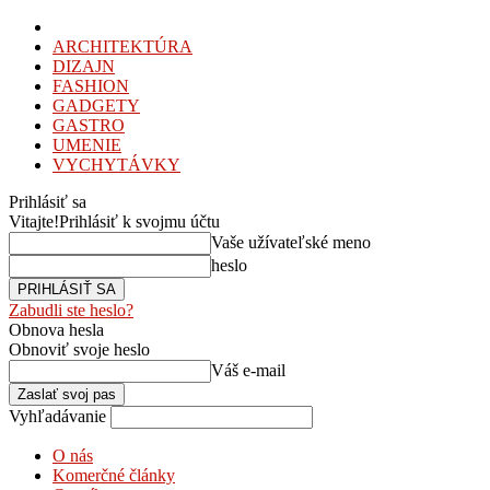
ARCHITEKTÚRA
DIZAJN
FASHION
GADGETY
GASTRO
UMENIE
VYCHYTÁVKY
Prihlásiť sa
Vitajte!
Prihlásiť k svojmu účtu
Vaše užívateľské meno
heslo
Zabudli ste heslo?
Obnova hesla
Obnoviť svoje heslo
Váš e-mail
Vyhľadávanie
O nás
Komerčné články