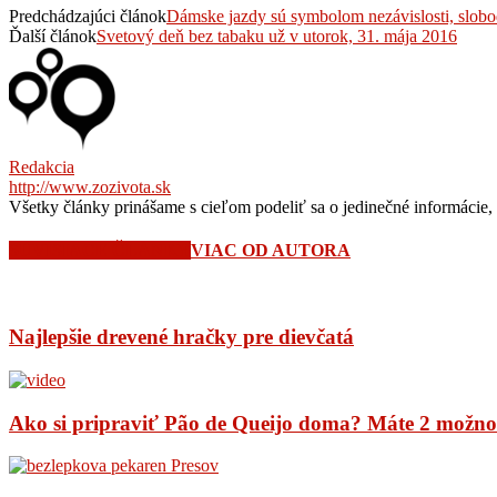
Predchádzajúci článok
Dámske jazdy sú symbolom nezávislosti, slob
Ďalší článok
Svetový deň bez tabaku už v utorok, 31. mája 2016
Redakcia
http://www.zozivota.sk
Všetky články prinášame s cieľom podeliť sa o jedinečné informácie, 
SÚVISIACE ČLÁNKY
VIAC OD AUTORA
Najlepšie drevené hračky pre dievčatá
Ako si pripraviť Pão de Queijo doma? Máte 2 možno