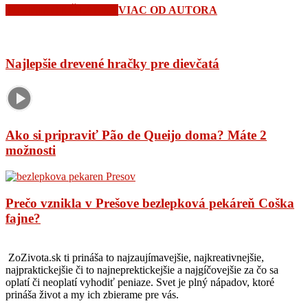
SÚVISIACE ČLÁNKY
VIAC OD AUTORA
Najlepšie drevené hračky pre dievčatá
Ako si pripraviť Pão de Queijo doma? Máte 2
možnosti
Prečo vznikla v Prešove bezlepková pekáreň Coška
fajne?
ZoZivota.sk ti prináša to najzaujímavejšie, najkreativnejšie,
najpraktickejšie či to najneprektickejšie a najgíčovejšie za čo sa
oplatí či neoplatí vyhodiť peniaze. Svet je plný nápadov, ktoré
prináša život a my ich zbierame pre vás.