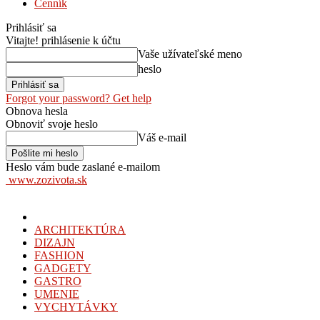
Cenník
Prihlásiť sa
Vitajte! prihlásenie k účtu
Vaše užívateľské meno
heslo
Forgot your password? Get help
Obnova hesla
Obnoviť svoje heslo
Váš e-mail
Heslo vám bude zaslané e-mailom
www.zozivota.sk
ARCHITEKTÚRA
DIZAJN
FASHION
GADGETY
GASTRO
UMENIE
VYCHYTÁVKY