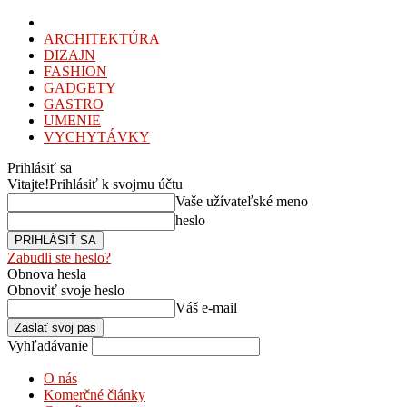
ARCHITEKTÚRA
DIZAJN
FASHION
GADGETY
GASTRO
UMENIE
VYCHYTÁVKY
Prihlásiť sa
Vitajte!
Prihlásiť k svojmu účtu
Vaše užívateľské meno
heslo
Zabudli ste heslo?
Obnova hesla
Obnoviť svoje heslo
Váš e-mail
Vyhľadávanie
O nás
Komerčné články