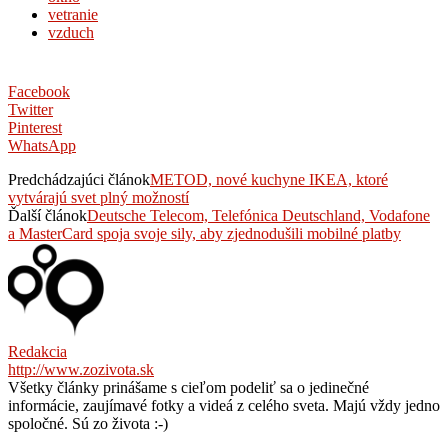
vetranie
vzduch
Facebook
Twitter
Pinterest
WhatsApp
Predchádzajúci článok
METOD, nové kuchyne IKEA, ktoré
vytvárajú svet plný možností
Ďalší článok
Deutsche Telecom, Telefónica Deutschland, Vodafone
a MasterCard spoja svoje sily, aby zjednodušili mobilné platby
Redakcia
http://www.zozivota.sk
Všetky články prinášame s cieľom podeliť sa o jedinečné
informácie, zaujímavé fotky a videá z celého sveta. Majú vždy jedno
spoločné. Sú zo života :-)