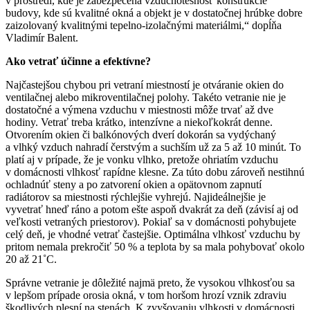
v prostredí, kde je zabezpečená vzduchotesnosť konštrukcie
budovy, kde sú kvalitné okná a objekt je v dostatočnej hrúbke dobre
zaizolovaný kvalitnými tepelno-izolačnými materiálmi,“ dopĺňa
Vladimír Balent.
Ako vetrať účinne a efektívne?
Najčastejšou chybou pri vetraní miestností je otváranie okien do
ventilačnej alebo mikroventilačnej polohy. Takéto vetranie nie je
dostatočné a výmena vzduchu v miestnosti môže trvať až dve
hodiny. Vetrať treba krátko, intenzívne a niekoľkokrát denne.
Otvorením okien či balkónových dverí dokorán sa vydýchaný
a vlhký vzduch nahradí čerstvým a suchším už za 5 až 10 minút. To
platí aj v prípade, že je vonku vlhko, pretože ohriatím vzduchu
v domácnosti vlhkosť rapídne klesne. Za túto dobu zároveň nestihnú
ochladnúť steny a po zatvorení okien a opätovnom zapnutí
radiátorov sa miestnosti rýchlejšie vyhrejú. Najideálnejšie je
vyvetrať hneď ráno a potom ešte aspoň dvakrát za deň (závisí aj od
veľkosti vetraných priestorov). Pokiaľ sa v domácnosti pohybujete
celý deň, je vhodné vetrať častejšie. Optimálna vlhkosť vzduchu by
pritom nemala prekročiť 50 % a teplota by sa mala pohybovať okolo
20 až 21˚C.
Správne vetranie je dôležité najmä preto, že vysokou vlhkosťou sa
v lepšom prípade orosia okná, v tom horšom hrozí vznik zdraviu
škodlivých plesní na stenách. K zvyšovaniu vlhkosti v domácnosti