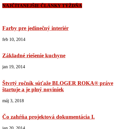
NAJČÍTANEJŠIE ČLÁNKY TÝŽDŇA
Farby pre jedinečný interiér
feb 10, 2014
Základné riešenie kuchyne
jan 19, 2014
Štvrtý ročník súťaže BLOGER ROKA® práve
štartuje a je plný noviniek
máj 3, 2018
Čo zahŕňa projektová dokumentácia I.
jan 20, 2014