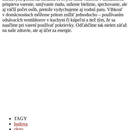
prispieva varenie, umývanie riadu, sušenie bielizne, sprchovanie, ale
aj väčší počet osôb, pretože vydychujeme aj vodnú paru. Vlhkosť
v domácnostiach môžeme pritom znížiť jednoducho – používaním
odsávacích ventilátorov v kuchyni či kúpeľni a tiež tým, že sa
naučíme pri varení používať pokrievky. Odľahčíme tak nielen záťaž
na naše zdravie, ale aj účet za energie.
TAGY
budova
okno