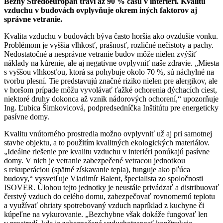
Bežný Stredoeurópan trávi až 90 % času v interiéri. Kvalitu
vzduchu v budovách ovplyvňuje okrem iných faktorov aj
správne vetranie.
Kvalita vzduchu v budovách býva často horšia ako ovzdušie vonku.
Problémom je vyššia vlhkosť, prašnosť, rozličné nečistoty a pachy.
Nedostatočné a nesprávne vetranie budov môže nielen zvýšiť
náklady na kúrenie, ale aj negatívne ovplyvniť naše zdravie. „Miesta
s vyššou vlhkosťou, ktorá sa pohybuje okolo 70 %, sú náchylné na
tvorbu plesní. Tie predstavujú značné riziko nielen pre alergikov, ale
v horšom prípade môžu vyvolávať ťažké ochorenia dýchacích ciest,
niektoré druhy dokonca až vznik nádorových ochorení,“ upozorňuje
Ing. Ľubica Šimkovicová, podpredsedníčka Inštitútu pre energeticky
pasívne domy.
Kvalitu vnútorného prostredia možno ovplyvniť už aj pri samotnej
stavbe objektu, a to použitím kvalitných ekologických materiálov.
„Ideálne riešenie pre kvalitu vzduchu v interiéri ponúkajú pasívne
domy. V nich je vetranie zabezpečené vetracou jednotkou
s rekuperáciou (spätné získavanie tepla), funguje ako pľúca
budovy,“ vysvetľuje Vladimír Balent, špecialista zo spoločnosti
ISOVER. Úlohou tejto jednotky je neustále privádzať a distribuovať
čerstvý vzduch do celého domu, zabezpečovať rovnomernú teplotu
a využívať ohriaty spotrebovaný vzduch napríklad z kuchyne či
kúpeľne na vykurovanie. „Bezchybne však dokáže fungovať len