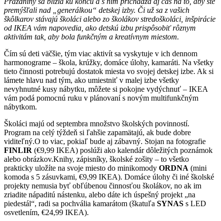
Prázdniny sa blížia ku koncu a s ním prichádza aj čas na to, aby ste
premýšľali nad „generálkou“ detskej izby. Či už sa z vašich
škôlkarov stávajú školáci alebo zo školákov stredoškoláci, inšpirácie
od IKEA vám napovedia, ako detskú izbu prispôsobiť rôznym
aktivitám tak, aby bola funkčným a kreatívnym miestom.
Čím sú deti väčšie, tým viac aktivít sa vyskytuje v ich dennom
harmonograme – škola, krúžky, domáce úlohy, kamaráti. Na všetky
tieto činnosti potrebujú dostatok miesta vo svojej detskej izbe. Ak si
lámete hlavu nad tým, ako umiestniť v malej izbe všetky
nevyhnutné kusy nábytku, môžete si pokojne vydýchnuť – IKEA
vám podá pomocnú ruku v plánovaní s novým multifunkčným
nábytkom.
Školáci majú od septembra množstvo školských povinností.
Program na celý týždeň si ľahšie zapamätajú, ak bude dobre
viditeľný.O to viac, pokiaľ bude aj zábavný. Stojan na fotografie
FINLIR
(€9,99 IKEA) poslúži ako kalendár dôležitých poznámok
alebo obrázkov.Knihy, zápisníky, školské zošity – to všetko
prakticky uložíte na svoje miesto do minikomody
ORDNA
(mini
komoda s 5 zásuvkami, €9,99 IKEA). Domáce úlohy či iné školské
projekty nemusia byť obľúbenou činnosťou školákov, no ak im
zriadite nápaditú nástenku, alebo dáte ich úspešný projekt „na
piedestál“, radi sa pochvália kamarátom (škatuľa
SYNAS
s LED
osvetlením, €24,99 IKEA).