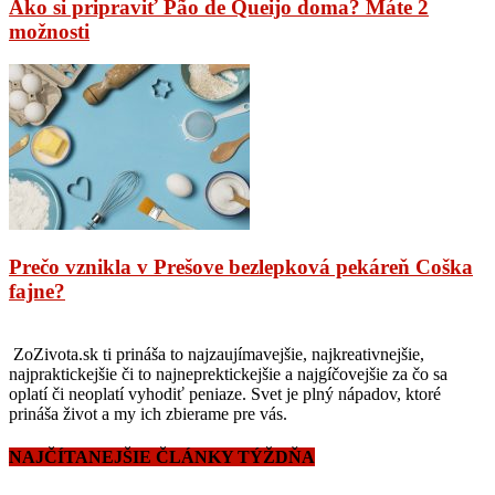
Ako si pripraviť Pão de Queijo doma? Máte 2
možnosti
Prečo vznikla v Prešove bezlepková pekáreň Coška
fajne?
ZoZivota.sk ti prináša to najzaujímavejšie, najkreativnejšie,
najpraktickejšie či to najneprektickejšie a najgíčovejšie za čo sa
oplatí či neoplatí vyhodiť peniaze. Svet je plný nápadov, ktoré
prináša život a my ich zbierame pre vás.
NAJČÍTANEJŠIE ČLÁNKY TÝŽDŇA