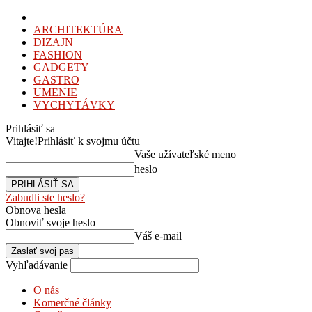
ARCHITEKTÚRA
DIZAJN
FASHION
GADGETY
GASTRO
UMENIE
VYCHYTÁVKY
Prihlásiť sa
Vitajte!
Prihlásiť k svojmu účtu
Vaše užívateľské meno
heslo
Zabudli ste heslo?
Obnova hesla
Obnoviť svoje heslo
Váš e-mail
Vyhľadávanie
O nás
Komerčné články