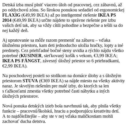
Detská izba musí plniť viacero úloh od pracovnej, cez zábavnú, až
po oddychovú zónu. So širokou ponukou sedadiel od ergonomickej
FLAXIG
(€49,99 IKEA) až po inteligentné riešenie
IKEA PS
2014
(€49,99 IKEA) určite nájdete to správne riešenie pre izbu
vašich detí tak, aby sa vždy cítili pohodlne a bezpečne a tešili sa do
nej každý deň.
Aj upratovanie sa môže razom premeniť na zábavu – vďaka
úložnému priestoru, kam deti jednoducho uložia hračky, lopty a iné
predmety. Cez priehľadné bočné steny uvidia a rýchlo nájdu všetko
potrebné (
KUSINER
, sieťkovaný košík s vekom, €3,99 IKEA;
IKEA PS FÅNGST
, závesný úložný priestor so 6 priehradkami,
€2,99 IKEA).
Na poschodovej posteli so stolíkom na domáce úlohy a s úložným
priestorom
STUVA
(€369 IKEA) sa nájde miesto na všetky aktivity
naraz. Je skvelým riešením pre malé izby, do ktorých sa len
s ťažkosťami zmestia všetky potrebné časti nábytku a iných
úložných priestorov.
Nová ponuka detských izieb bola navrhnutá tak, aby plnila všetky
funkcie – pracovnú/školskú, hraciu a podporujúcu kreativitu detí.
A to najdôležitejšie – aby ste v nej vďaka maličkostiam mohli
zachovať ducha detstva.