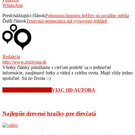
WhatsApp
Predchádzajúci článok
Pohonnou hmotou InHiro sú sociálne média
Ďalší článok
Trnavská nemocnica má vynovenú jedáleň
Redakcia
http://www.zozivota.sk
Všetky články prinášame s cieľom podeliť sa o jedinečné
informácie, zaujímavé fotky a videá z celého sveta. Majú vždy jedno
spoločné. Sú zo života :-)
SÚVISIACE ČLÁNKY
VIAC OD AUTORA
Najlepšie drevené hračky pre dievčatá