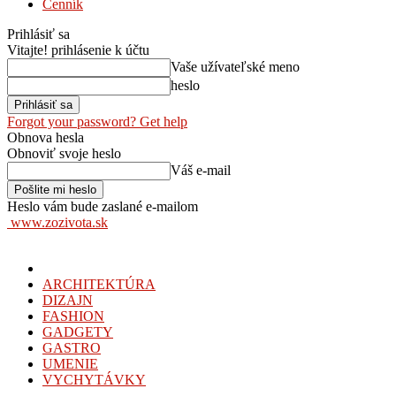
Cenník
Prihlásiť sa
Vitajte! prihlásenie k účtu
Vaše užívateľské meno
heslo
Forgot your password? Get help
Obnova hesla
Obnoviť svoje heslo
Váš e-mail
Heslo vám bude zaslané e-mailom
www.zozivota.sk
ARCHITEKTÚRA
DIZAJN
FASHION
GADGETY
GASTRO
UMENIE
VYCHYTÁVKY