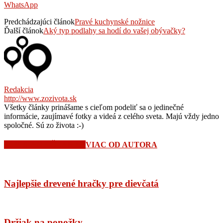
WhatsApp
Predchádzajúci článok
Pravé kuchynské nožnice
Ďalší článok
Aký typ podlahy sa hodí do vašej obývačky?
Redakcia
http://www.zozivota.sk
Všetky články prinášame s cieľom podeliť sa o jedinečné
informácie, zaujímavé fotky a videá z celého sveta. Majú vždy jedno
spoločné. Sú zo života :-)
SÚVISIACE ČLÁNKY
VIAC OD AUTORA
Najlepšie drevené hračky pre dievčatá
Držiak na ponožky