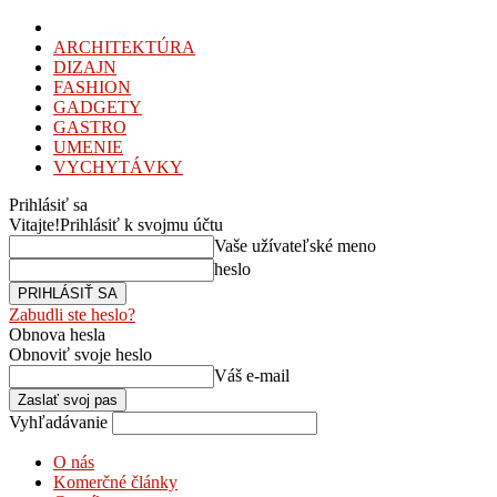
ARCHITEKTÚRA
DIZAJN
FASHION
GADGETY
GASTRO
UMENIE
VYCHYTÁVKY
Prihlásiť sa
Vitajte!
Prihlásiť k svojmu účtu
Vaše užívateľské meno
heslo
Zabudli ste heslo?
Obnova hesla
Obnoviť svoje heslo
Váš e-mail
Vyhľadávanie
O nás
Komerčné články