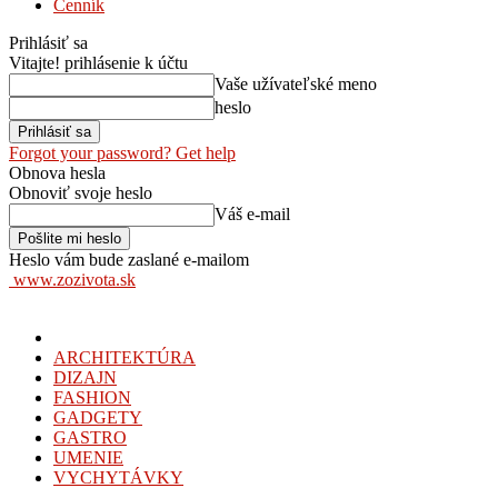
Cenník
Prihlásiť sa
Vitajte! prihlásenie k účtu
Vaše užívateľské meno
heslo
Forgot your password? Get help
Obnova hesla
Obnoviť svoje heslo
Váš e-mail
Heslo vám bude zaslané e-mailom
www.zozivota.sk
ARCHITEKTÚRA
DIZAJN
FASHION
GADGETY
GASTRO
UMENIE
VYCHYTÁVKY