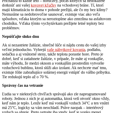
Prichádza to každé leto – horúčavy, počas ktorých sa nedokážete
dotknúť ani vašej
kovovej kľučky
na vchodovej bráne. Tí, ktorí
majú klimatizáciu to doma v pohode prežijú, ale čo my bez klímy?
Nemusíme sa nedobrovoľne saunovať, existuje viac ako veľa
spôsobov, vďaka ktorým sa neroztopíme ako zmrzlina na asfaltovom
chodníku. Vďaka týmto vychytávkam prežijete letné teploty bez
problémov.
Nepúšťajte slnko dnu
Ak si nezastriete žalúzie, slnečné lúče si nájdu cestu do vašej izby
veľmi jednoducho. Vyhrejú
vaše nábytkové kovania
, podlahu,
sedačku a aj vnútorné steny, takže teplota porastie hore. Preto je
dobré, keď si zatiahnete žalúzie, v prípade, že máte aj vonkajšie,
máte výhodu, že medzi oknom a vonkajším prostredím vytvoríte
vzduchovú bublinu, ktorá slúži ako izolant. Ak nechcete mať tmu,
existuje fólie zabraňujúce solárnej energii vstúpiť do vášho príbytku.
Tie redukujú teplo až o 70 %.
Správny čas na vetranie
Ľudia sa v niektorých chvíľach správajú ako zle naprogramované
roboty. Jednou z nich je aj automatika, ktorá velí otvoriť okno vždy,
keď nám je teplo. Lenže keď má vonkajší vzduch 34°C a ten vnútri
má 25°C, logicky sa vám neochladí. Práve naopak – interiérový
vzduch sa ohreje. Preto vetrajte iba vtedy, keď je vonku menej