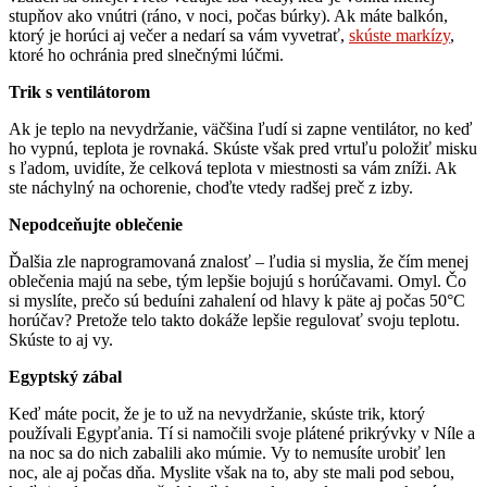
stupňov ako vnútri (ráno, v noci, počas búrky). Ak máte balkón,
ktorý je horúci aj večer a nedarí sa vám vyvetrať,
skúste markízy
,
ktoré ho ochránia pred slnečnými lúčmi.
Trik s ventilátorom
Ak je teplo na nevydržanie, väčšina ľudí si zapne ventilátor, no keď
ho vypnú, teplota je rovnaká. Skúste však pred vrtuľu položiť misku
s ľadom, uvidíte, že celková teplota v miestnosti sa vám zníži. Ak
ste náchylný na ochorenie, choďte vtedy radšej preč z izby.
Nepodceňujte oblečenie
Ďalšia zle naprogramovaná znalosť – ľudia si myslia, že čím menej
oblečenia majú na sebe, tým lepšie bojujú s horúčavami. Omyl. Čo
si myslíte, prečo sú beduíni zahalení od hlavy k päte aj počas 50°C
horúčav? Pretože telo takto dokáže lepšie regulovať svoju teplotu.
Skúste to aj vy.
Egyptský zábal
Keď máte pocit, že je to už na nevydržanie, skúste trik, ktorý
používali Egypťania. Tí si namočili svoje plátené prikrývky v Níle a
na noc sa do nich zabalili ako múmie. Vy to nemusíte urobiť len
noc, ale aj počas dňa. Myslite však na to, aby ste mali pod sebou,