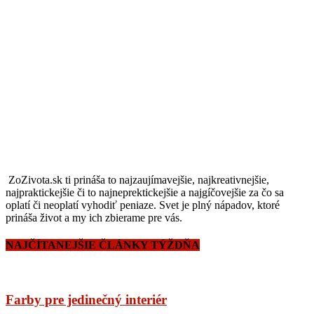
ZoZivota.sk ti prináša to najzaujímavejšie, najkreativnejšie,
najpraktickejšie či to najneprektickejšie a najgíčovejšie za čo sa
oplatí či neoplatí vyhodiť peniaze. Svet je plný nápadov, ktoré
prináša život a my ich zbierame pre vás.
NAJČÍTANEJŠIE ČLÁNKY TÝŽDŇA
Farby pre jedinečný interiér