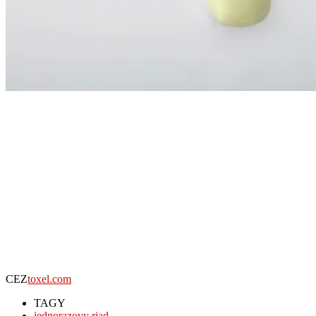
CEZ
toxel.com
TAGY
jednorazovy riad