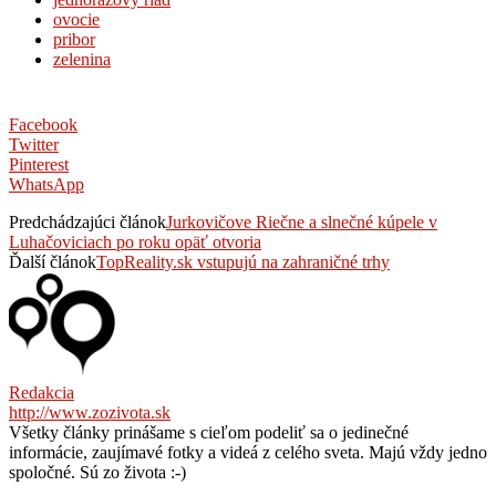
ovocie
pribor
zelenina
Facebook
Twitter
Pinterest
WhatsApp
Predchádzajúci článok
Jurkovičove Riečne a slnečné kúpele v
Luhačoviciach po roku opäť otvoria
Ďalší článok
TopReality.sk vstupujú na zahraničné trhy
Redakcia
http://www.zozivota.sk
Všetky články prinášame s cieľom podeliť sa o jedinečné
informácie, zaujímavé fotky a videá z celého sveta. Majú vždy jedno
spoločné. Sú zo života :-)