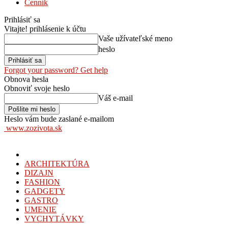
Cenník
Prihlásiť sa
Vitajte! prihlásenie k účtu
Vaše užívateľské meno
heslo
Forgot your password? Get help
Obnova hesla
Obnoviť svoje heslo
Váš e-mail
Heslo vám bude zaslané e-mailom
www.zozivota.sk
ARCHITEKTÚRA
DIZAJN
FASHION
GADGETY
GASTRO
UMENIE
VYCHYTÁVKY