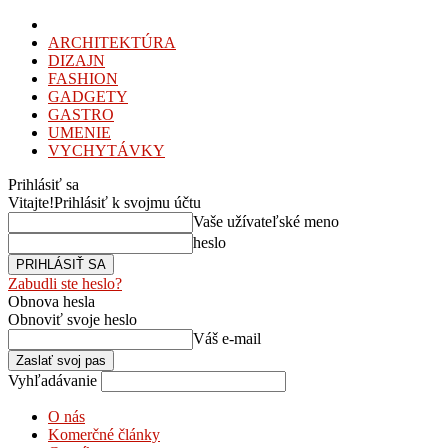
ARCHITEKTÚRA
DIZAJN
FASHION
GADGETY
GASTRO
UMENIE
VYCHYTÁVKY
Prihlásiť sa
Vitajte!
Prihlásiť k svojmu účtu
Vaše užívateľské meno
heslo
Zabudli ste heslo?
Obnova hesla
Obnoviť svoje heslo
Váš e-mail
Vyhľadávanie
O nás
Komerčné články