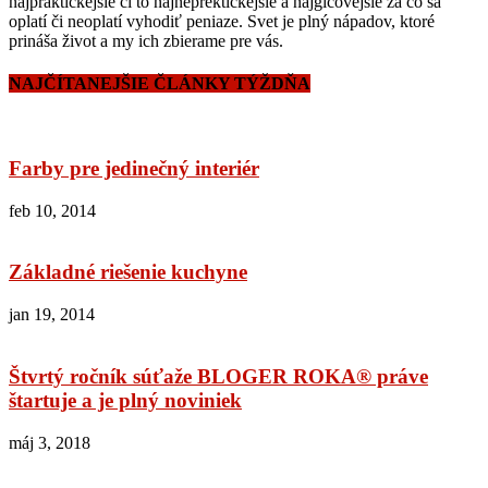
najpraktickejšie či to najneprektickejšie a najgíčovejšie za čo sa
oplatí či neoplatí vyhodiť peniaze. Svet je plný nápadov, ktoré
prináša život a my ich zbierame pre vás.
NAJČÍTANEJŠIE ČLÁNKY TÝŽDŇA
Farby pre jedinečný interiér
feb 10, 2014
Základné riešenie kuchyne
jan 19, 2014
Štvrtý ročník súťaže BLOGER ROKA® práve
štartuje a je plný noviniek
máj 3, 2018