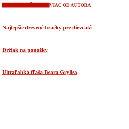
SÚVISIACE ČLÁNKY
VIAC OD AUTORA
Najlepšie drevené hračky pre dievčatá
Držiak na ponožky
Ultraľahká fľaša Beara Gryllsa