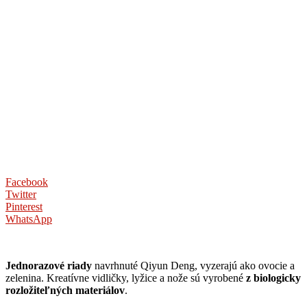
Facebook
Twitter
Pinterest
WhatsApp
Jednorazové riady
navrhnuté
Qiyun
Deng,
vyzerajú ako
ovocie
a
zelenina
. K
reatívne
vidličky
,
lyžice
a
nože
sú
vyrobené
z
biologicky
rozložiteľných
materiálov
.