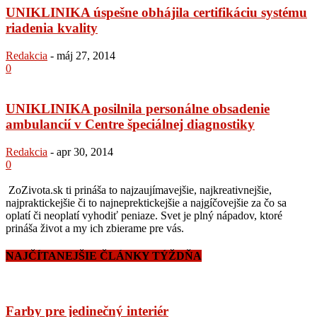
UNIKLINIKA úspešne obhájila certifikáciu systému
riadenia kvality
Redakcia
-
máj 27, 2014
0
UNIKLINIKA posilnila personálne obsadenie
ambulancií v Centre špeciálnej diagnostiky
Redakcia
-
apr 30, 2014
0
ZoZivota.sk ti prináša to najzaujímavejšie, najkreativnejšie,
najpraktickejšie či to najneprektickejšie a najgíčovejšie za čo sa
oplatí či neoplatí vyhodiť peniaze. Svet je plný nápadov, ktoré
prináša život a my ich zbierame pre vás.
NAJČÍTANEJŠIE ČLÁNKY TÝŽDŇA
Farby pre jedinečný interiér