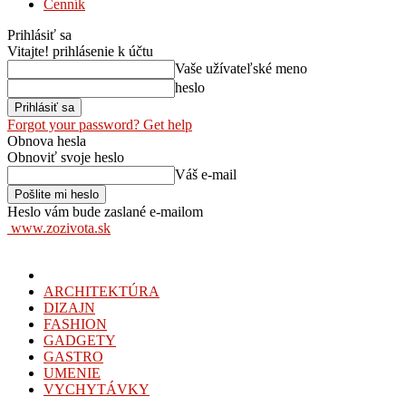
Cenník
Prihlásiť sa
Vitajte! prihlásenie k účtu
Vaše užívateľské meno
heslo
Forgot your password? Get help
Obnova hesla
Obnoviť svoje heslo
Váš e-mail
Heslo vám bude zaslané e-mailom
www.zozivota.sk
ARCHITEKTÚRA
DIZAJN
FASHION
GADGETY
GASTRO
UMENIE
VYCHYTÁVKY