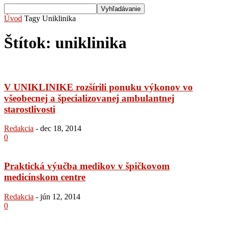
Úvod
Tagy
Uniklinika
Štítok: uniklinika
V UNIKLINIKE rozšírili ponuku výkonov vo
všeobecnej a špecializovanej ambulantnej
starostlivosti
Redakcia
-
dec 18, 2014
0
Praktická výučba medikov v špičkovom
medicínskom centre
Redakcia
-
jún 12, 2014
0