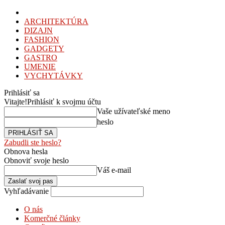
ARCHITEKTÚRA
DIZAJN
FASHION
GADGETY
GASTRO
UMENIE
VYCHYTÁVKY
Prihlásiť sa
Vitajte!
Prihlásiť k svojmu účtu
Vaše užívateľské meno
heslo
Zabudli ste heslo?
Obnova hesla
Obnoviť svoje heslo
Váš e-mail
Vyhľadávanie
O nás
Komerčné články