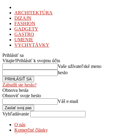
ARCHITEKTÚRA
DIZAJN
FASHION
GADGETY
GASTRO
UMENIE
VYCHYTÁVKY
Prihlásiť sa
Vitajte!
Prihlásiť k svojmu účtu
Vaše užívateľské meno
heslo
Zabudli ste heslo?
Obnova hesla
Obnoviť svoje heslo
Váš e-mail
Vyhľadávanie
O nás
Komerčné články