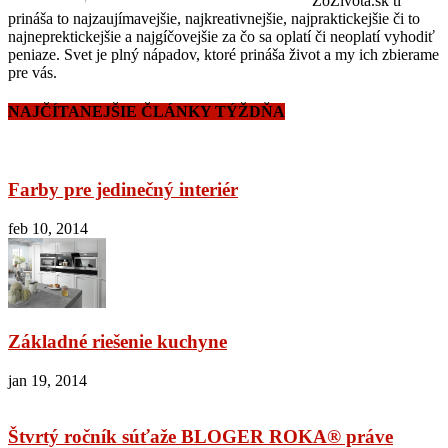
ZoZivota.sk ti
prináša to najzaujímavejšie, najkreativnejšie, najpraktickejšie či to
najneprektickejšie a najgíčovejšie za čo sa oplatí či neoplatí vyhodiť
peniaze. Svet je plný nápadov, ktoré prináša život a my ich zbierame
pre vás.
NAJČÍTANEJŠIE ČLÁNKY TÝŽDŇA
Farby pre jedinečný interiér
feb 10, 2014
Základné riešenie kuchyne
jan 19, 2014
Štvrtý ročník súťaže BLOGER ROKA® práve