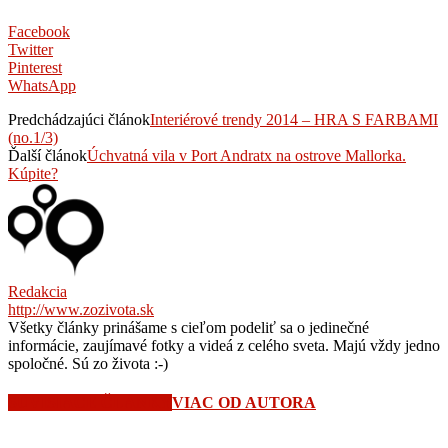
Facebook
Twitter
Pinterest
WhatsApp
Predchádzajúci článok
Interiérové trendy 2014 – HRA S FARBAMI
(no.1/3)
Ďalší článok
Úchvatná vila v Port Andratx na ostrove Mallorka.
Kúpite?
Redakcia
http://www.zozivota.sk
Všetky články prinášame s cieľom podeliť sa o jedinečné
informácie, zaujímavé fotky a videá z celého sveta. Majú vždy jedno
spoločné. Sú zo života :-)
SÚVISIACE ČLÁNKY
VIAC OD AUTORA