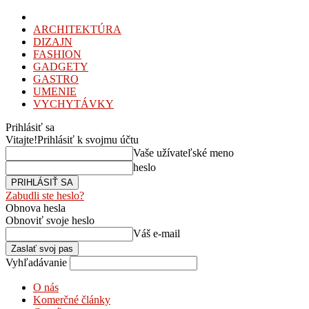
ARCHITEKTÚRA
DIZAJN
FASHION
GADGETY
GASTRO
UMENIE
VYCHYTÁVKY
Prihlásiť sa
Vitajte!
Prihlásiť k svojmu účtu
Vaše užívateľské meno
heslo
Zabudli ste heslo?
Obnova hesla
Obnoviť svoje heslo
Váš e-mail
Vyhľadávanie
O nás
Komerčné články