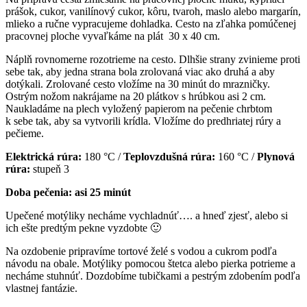
prášok, cukor, vanilínový cukor, kôru, tvaroh, maslo alebo margarín,
mlieko a ručne vypracujeme dohladka. Cesto na zľahka pomúčenej
pracovnej ploche vyvaľkáme na plát 30 x 40 cm.
Náplň rovnomerne rozotrieme na cesto. Dlhšie strany zvinieme proti
sebe tak, aby jedna strana bola zrolovaná viac ako druhá a aby
dotýkali. Zrolované cesto vložíme na 30 minút do mrazničky.
Ostrým nožom nakrájame na 20 plátkov s hrúbkou asi 2 cm.
Naukladáme na plech vyložený papierom na pečenie chrbtom
k sebe tak, aby sa vytvorili krídla. Vložíme do predhriatej rúry a
pečieme.
Elektrická rúra:
180 °C /
Teplovzdušná rúra:
160 °C /
Plynová
rúra:
stupeň 3
Doba pečenia: asi 25 minút
Upečené motýliky necháme vychladnúť…. a hneď zjesť, alebo si
ich ešte predtým pekne vyzdobte 🙂
Na ozdobenie pripravíme tortové želé s vodou a cukrom podľa
návodu na obale. Motýliky pomocou štetca alebo pierka potrieme a
necháme stuhnúť. Dozdobíme tubičkami a pestrým zdobením podľa
vlastnej fantázie.