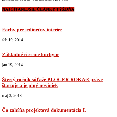
NAJČÍTANEJŠIE ČLÁNKY TÝŽDŇA
Farby pre jedinečný interiér
feb 10, 2014
Základné riešenie kuchyne
jan 19, 2014
Štvrtý ročník súťaže BLOGER ROKA® práve
štartuje a je plný noviniek
máj 3, 2018
Čo zahŕňa projektová dokumentácia I.