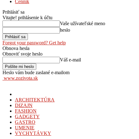
Cenník
Prihlásiť sa
Vitajte! prihlásenie k účtu
Vaše užívateľské meno
heslo
Forgot your password? Get help
Obnova hesla
Obnoviť svoje heslo
Váš e-mail
Heslo vám bude zaslané e-mailom
www.zozivota.sk
ARCHITEKTÚRA
DIZAJN
FASHION
GADGETY
GASTRO
UMENIE
VYCHYTÁVKY