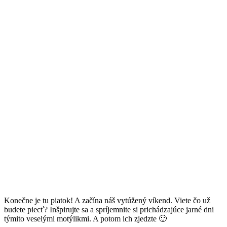
Konečne je tu piatok! A začína náš vytúžený víkend. Viete čo už
budete piecť? Inšpirujte sa a spríjemnite si prichádzajúce jarné dni
týmito veselými motýlikmi. A potom ich zjedzte 🙂