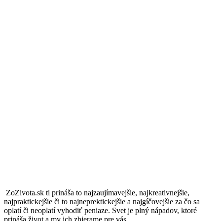
ZoZivota.sk ti prináša to najzaujímavejšie, najkreativnejšie,
najpraktickejšie či to najneprektickejšie a najgíčovejšie za čo sa
oplatí či neoplatí vyhodiť peniaze. Svet je plný nápadov, ktoré
prináša život a my ich zbierame pre vás.