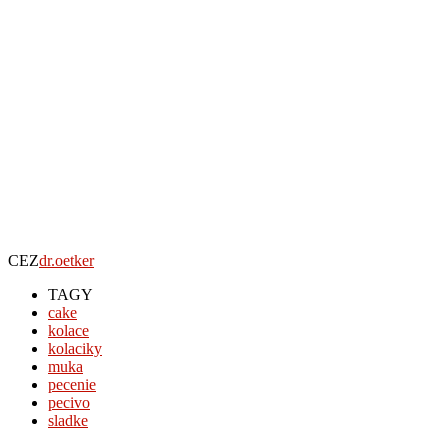
CEZ
dr.oetker
TAGY
cake
kolace
kolaciky
muka
pecenie
pecivo
sladke