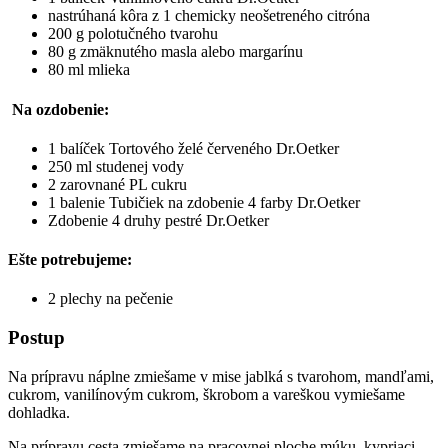
nastrúhaná kôra z 1 chemicky neošetreného citróna
200 g polotučného tvarohu
80 g zmäknutého masla alebo margarínu
80 ml mlieka
Na ozdobenie:
1 balíček Tortového želé červeného Dr.Oetker
250 ml studenej vody
2 zarovnané PL cukru
1 balenie Tubičiek na zdobenie 4 farby Dr.Oetker
Zdobenie 4 druhy pestré Dr.Oetker
Ešte potrebujeme:
2 plechy na pečenie
Postup
Na prípravu náplne zmiešame v mise jablká s tvarohom, mandľami,
cukrom, vanilínovým cukrom, škrobom a vareškou vymiešame
dohladka.
Na prípravu cesta zmiešame na pracovnej ploche múku, kypriaci