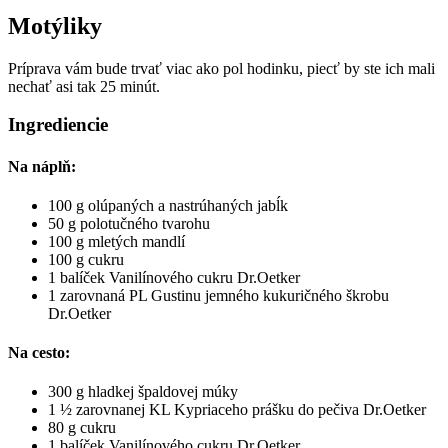
Motýliky
Príprava vám bude trvať viac ako pol hodinku, piecť by ste ich mali
nechať asi tak 25 minút.
Ingrediencie
Na náplň:
100 g olúpaných a nastrúhaných jabĺk
50 g polotučného tvarohu
100 g mletých mandlí
100 g cukru
1 balíček Vanilínového cukru Dr.Oetker
1 zarovnaná PL Gustinu jemného kukuričného škrobu
Dr.Oetker
Na cesto:
300 g hladkej špaldovej múky
1 ½ zarovnanej KL Kypriaceho prášku do pečiva Dr.Oetker
80 g cukru
1 balíček Vanilínového cukru Dr.Oetker