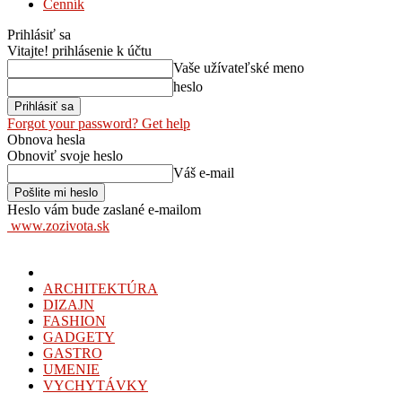
Cenník
Prihlásiť sa
Vitajte! prihlásenie k účtu
Vaše užívateľské meno
heslo
Forgot your password? Get help
Obnova hesla
Obnoviť svoje heslo
Váš e-mail
Heslo vám bude zaslané e-mailom
www.zozivota.sk
ARCHITEKTÚRA
DIZAJN
FASHION
GADGETY
GASTRO
UMENIE
VYCHYTÁVKY