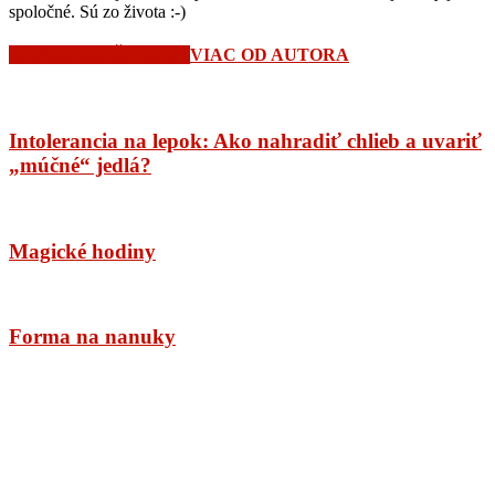
spoločné. Sú zo života :-)
SÚVISIACE ČLÁNKY
VIAC OD AUTORA
Intolerancia na lepok: Ako nahradiť chlieb a uvariť
„múčné“ jedlá?
Magické hodiny
Forma na nanuky