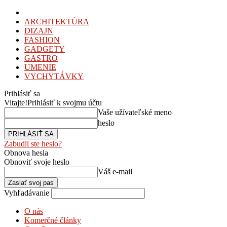
ARCHITEKTÚRA
DIZAJN
FASHION
GADGETY
GASTRO
UMENIE
VYCHYTÁVKY
Prihlásiť sa
Vitajte!
Prihlásiť k svojmu účtu
Vaše užívateľské meno
heslo
Zabudli ste heslo?
Obnova hesla
Obnoviť svoje heslo
Váš e-mail
Vyhľadávanie
O nás
Komerčné články