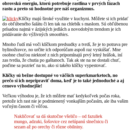
obrovskú energiu, ktorú potrebuje rastlina v prvých fázach
rastu a preto sú hodnotné pre náš organizmus.
Klíčky majú široké využitie v kuchyni. Môžete si ich pridať
do obľúbeného šalátu či len tak na chlebík s maslom. Sú obľúbenou
prísadou najmä v ázijských jedlách a novodobým trendom je ich
pridávanie do výživných
smoothies
.
Mnoho ľudí má voči klíčkom predsudky a tvrdí, že je to potrava pre
bylinožravce, no určite ich odporúčam aspoň raz vyskúšať. Mne
osobne chuťou niektoré z nich pripomínajú prvý letný hrášok, iní
zas tvrdia, že chutia po gaštanoch. Tak ak ste na ne dostali chuť,
poďme sa pozrieť na to, ako si takéto klíčky vypestovať.
Klíčky sú bežne dostupné vo väčších superkmarketoch, no
prečo si ich nepripraviť doma, keď je to také jednoduché a aj
cenovo výhodnejšie!
Veľkou výhodou je, že ich môžete mať kedykoľvek počas roka,
pretože ich rast nie je podmienený vonkajším počasím, ale iba vašim
voľným časom či vôľou.
Nakličovať sa dá skutočne všeličo – od fazuliek
mungo, adzuki, šošovice cez nelúpanú slnečnicu či
sezam až po orechy či rôzne obilniny.