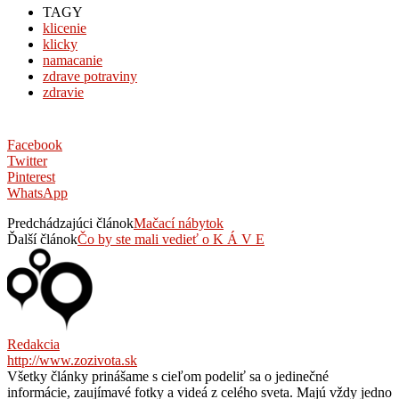
TAGY
klicenie
klicky
namacanie
zdrave potraviny
zdravie
Facebook
Twitter
Pinterest
WhatsApp
Predchádzajúci článok
Mačací nábytok
Ďalší článok
Čo by ste mali vedieť o K Á V E
Redakcia
http://www.zozivota.sk
Všetky články prinášame s cieľom podeliť sa o jedinečné
informácie, zaujímavé fotky a videá z celého sveta. Majú vždy jedno