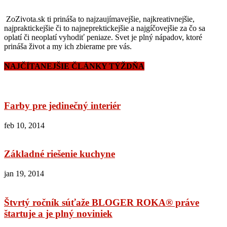
ZoZivota.sk ti prináša to najzaujímavejšie, najkreativnejšie,
najpraktickejšie či to najneprektickejšie a najgíčovejšie za čo sa
oplatí či neoplatí vyhodiť peniaze. Svet je plný nápadov, ktoré
prináša život a my ich zbierame pre vás.
NAJČÍTANEJŠIE ČLÁNKY TÝŽDŇA
Farby pre jedinečný interiér
feb 10, 2014
Základné riešenie kuchyne
jan 19, 2014
Štvrtý ročník súťaže BLOGER ROKA® práve
štartuje a je plný noviniek