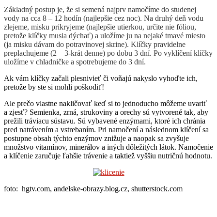
Základný postup je, že si semená najprv namočíme do studenej
vody na cca 8 – 12 hodín (najlepšie cez noc). Na druhý deň vodu
zlejeme, misku prikryjeme (najlepšie utierkou, určite nie fóliou,
pretože klíčky musia dýchať) a uložíme ju na nejaké tmavé miesto
(ja misku dávam do potravinovej skrine). Klíčky pravidelne
preplachujeme (2 – 3-krát denne) po dobu 3 dní. Po vyklíčení klíčky
uložíme v chladničke a spotrebujeme do 3 dní.
Ak vám klíčky začali plesnivieť či voňajú nakyslo vyhoďte ich,
pretože by ste si mohli poškodiť!
Ale prečo vlastne nakličovať keď si to jednoducho môžeme uvariť
a zjesť? Semienka, zrná, strukoviny a orechy sú vytvorené tak, aby
prežili tráviacu sústavu. Sú vybavené enzýmami, ktoré ich chránia
pred natrávením a vstrebaním. Pri namočení a následnom klíčení sa
postupne obsah týchto enzýmov znižuje a naopak sa zvyšuje
množstvo vitamínov, minerálov a iných dôležitých látok. Namočenie
a klíčenie zaručuje ľahšie trávenie a taktiež vyššiu nutričnú hodnotu.
foto: hgtv.com, andelske-obrazy.blog.cz, shutterstock.com