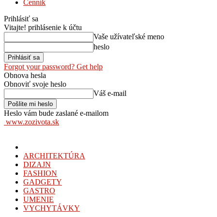
Cenník
Prihlásiť sa
Vitajte! prihlásenie k účtu
Vaše užívateľské meno
heslo
Forgot your password? Get help
Obnova hesla
Obnoviť svoje heslo
Váš e-mail
Heslo vám bude zaslané e-mailom
www.zozivota.sk
ARCHITEKTÚRA
DIZAJN
FASHION
GADGETY
GASTRO
UMENIE
VYCHYTÁVKY