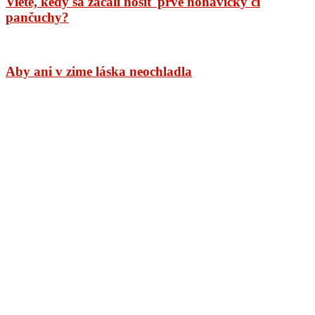
Viete, kedy sa začali nosiť prvé nohavičky či
pančuchy?
Aby ani v zime láska neochladla