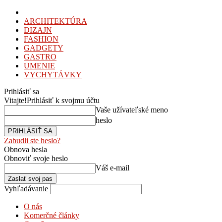
ARCHITEKTÚRA
DIZAJN
FASHION
GADGETY
GASTRO
UMENIE
VYCHYTÁVKY
Prihlásiť sa
Vitajte!
Prihlásiť k svojmu účtu
Vaše užívateľské meno
heslo
Zabudli ste heslo?
Obnova hesla
Obnoviť svoje heslo
Váš e-mail
Vyhľadávanie
O nás
Komerčné články