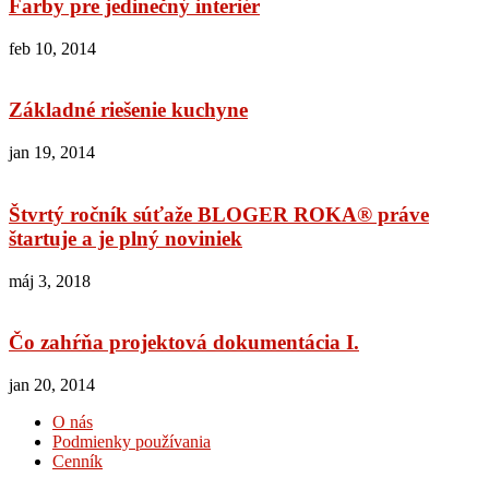
Farby pre jedinečný interiér
feb 10, 2014
Základné riešenie kuchyne
jan 19, 2014
Štvrtý ročník súťaže BLOGER ROKA® práve
štartuje a je plný noviniek
máj 3, 2018
Čo zahŕňa projektová dokumentácia I.
jan 20, 2014
O nás
Podmienky používania
Cenník