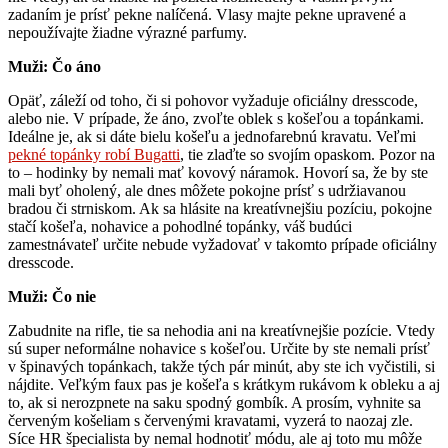
zadaním je prísť pekne nalíčená. Vlasy majte pekne upravené a
nepoužívajte žiadne výrazné parfumy.
Muži: Čo áno
Opäť, záleží od toho, či si pohovor vyžaduje oficiálny dresscode,
alebo nie. V prípade, že áno, zvoľte oblek s košeľou a topánkami.
Ideálne je, ak si dáte bielu košeľu a jednofarebnú kravatu. Veľmi
pekné topánky robí Bugatti
, tie zlaďte so svojím opaskom. Pozor na
to – hodinky by nemali mať kovový náramok. Hovorí sa, že by ste
mali byť oholený, ale dnes môžete pokojne prísť s udržiavanou
bradou či strniskom. Ak sa hlásite na kreatívnejšiu pozíciu, pokojne
stačí košeľa, nohavice a pohodlné topánky, váš budúci
zamestnávateľ určite nebude vyžadovať v takomto prípade oficiálny
dresscode.
Muži: Čo nie
Zabudnite na rifle, tie sa nehodia ani na kreatívnejšie pozície. Vtedy
sú super neformálne nohavice s košeľou. Určite by ste nemali prísť
v špinavých topánkach, takže tých pár minút, aby ste ich vyčistili, si
nájdite. Veľkým faux pas je košeľa s krátkym rukávom k obleku a aj
to, ak si nerozpnete na saku spodný gombík. A prosím, vyhnite sa
červeným košeliam s červenými kravatami, vyzerá to naozaj zle.
Síce HR špecialista by nemal hodnotiť módu, ale aj toto mu môže