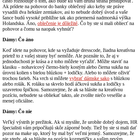
často rozhoduje o tom, ako bude ku vám druhá strana pristupovať.
Ak prídete na pohovor do banky oblečený ako keby ste práve
vysadili dva hektáre zemiakov, asi to nebude dobrý úvod a vaše
šance budú vysoké približne tak ako priemerná nadmorská výška
Holandska. Áno,
oblečenie je dôležité
. Čo by ste si mali obliecť na
pohovor a čomu sa naopak vyhnúť?
Dámy: Čo áno
Keď idete na pohovor, kde sa vyžaduje dresscode, žiadna kreatívna
prietrž to z vašej strany byť nemôže. Ale poznáte to, že aj v
jednoduchosti je krása a z toho môžete vyťažiť. Môžte staviť na
klasiku – nohavicový čierno-biely kostým alebo čierna sukňa na
úrovni kolien s bielou blúzkou + lodičky. Alebo to môžete oživiť
trochou farieb. Na vrch si môžete
vybrať dámske sako
s blúzkou
alebo rolák. K roláku sa skvelo hodí áčková sukňa a lodičky s
uzavretou špičkou. Samozrejme, že ak sa hlásite na kreatívnu
pozíciu, nebudete sa obliekať takto, ale zvolíte niečo veselšie a
menej oficiálne.
Dámy: Čo nie
Veľký výstrih je prežitok. Ak si myslíte, že urobíte dobrý dojem, HR
špecialisti vám pripočítajú skôr záporné body. Tiež by ste si mali dať
pozor na make up, ktorý by mal byť veľmi jemný. Samozrejme, že
nie vtedy, ak sa hlásite na pozíciu kozmetičky a vašim prvým