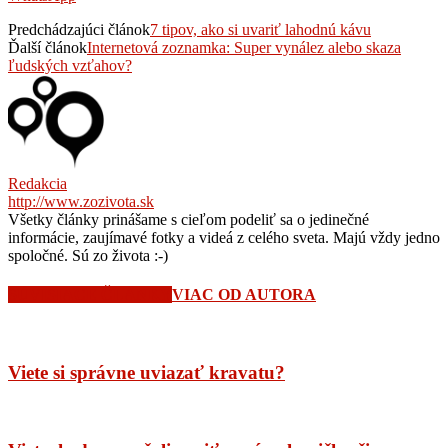
Predchádzajúci článok
7 tipov, ako si uvariť lahodnú kávu
Ďalší článok
Internetová zoznamka: Super vynález alebo skaza
ľudských vzťahov?
Redakcia
http://www.zozivota.sk
Všetky články prinášame s cieľom podeliť sa o jedinečné
informácie, zaujímavé fotky a videá z celého sveta. Majú vždy jedno
spoločné. Sú zo života :-)
SÚVISIACE ČLÁNKY
VIAC OD AUTORA
Viete si správne uviazať kravatu?