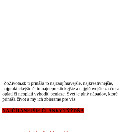
ZoZivota.sk ti prináša to najzaujímavejšie, najkreativnejšie,
najpraktickejšie či to najneprektickejšie a najgíčovejšie za čo sa
oplatí či neoplatí vyhodiť peniaze. Svet je plný nápadov, ktoré
prináša život a my ich zbierame pre vás.
NAJČÍTANEJŠIE ČLÁNKY TÝŽDŇA