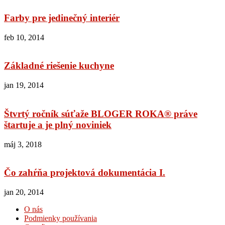
Farby pre jedinečný interiér
feb 10, 2014
Základné riešenie kuchyne
jan 19, 2014
Štvrtý ročník súťaže BLOGER ROKA® práve
štartuje a je plný noviniek
máj 3, 2018
Čo zahŕňa projektová dokumentácia I.
jan 20, 2014
O nás
Podmienky používania