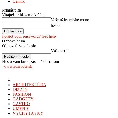
Cenník
Prihlásiť sa
Vitajte! prihlásenie k účtu
Vaše užívateľské meno
heslo
Forgot your password? Get help
Obnova hesla
Obnoviť svoje heslo
Váš e-mail
Heslo vám bude zaslané e-mailom
www.zozivota.sk
ARCHITEKTÚRA
DIZAJN
FASHION
GADGETY
GASTRO
UMENIE
VYCHYTÁVKY