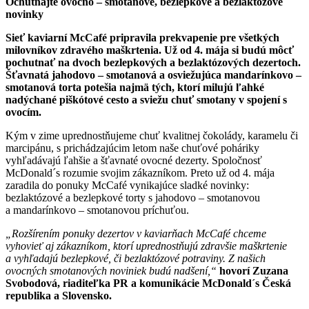
Ochutnajte ovocno – smotanové, bezlepkové a bezlaktózové
novinky
Sieť kaviarní McCafé pripravila prekvapenie pre všetkých
milovníkov zdravého maškrtenia. Už od 4. mája si budú môcť
pochutnať na dvoch bezlepkových a bezlaktózových dezertoch.
Šťavnatá jahodovo – smotanová a osviežujúca mandarínkovo –
smotanová torta potešia najmä tých, ktorí milujú ľahké
nadýchané piškótové cesto a sviežu chuť smotany v spojení s
ovocím.
Kým v zime uprednostňujeme chuť kvalitnej čokolády, karamelu či
marcipánu, s prichádzajúcim letom naše chuťové poháriky
vyhľadávajú ľahšie a šťavnaté ovocné dezerty. Spoločnosť
McDonald´s rozumie svojim zákazníkom. Preto už od 4. mája
zaradila do ponuky McCafé vynikajúce sladké novinky:
bezlaktózové a bezlepkové torty s jahodovo – smotanovou
a mandarínkovo – smotanovou príchuťou.
„Rozšírením ponuky dezertov v kaviarňach McCafé chceme
vyhovieť aj zákazníkom, ktorí uprednostňujú zdravšie maškrtenie
a vyhľadajú bezlepkové, či bezlaktózové potraviny. Z našich
ovocných smotanových noviniek budú nadšení,“
hovorí Zuzana
Svobodová, riaditeľka PR a komunikácie McDonald´s Česká
republika a Slovensko.