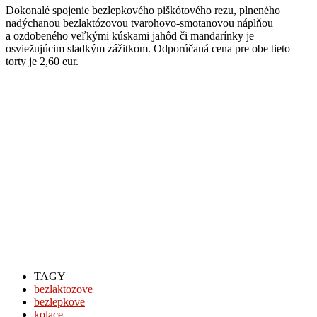
Dokonalé spojenie bezlepkového piškótového rezu, plneného
nadýchanou bezlaktózovou tvarohovo-smotanovou náplňou
a ozdobeného veľkými kúskami jahôd či mandarínky je
osviežujúcim sladkým zážitkom. Odporúčaná cena pre obe tieto
torty je 2,60 eur.
TAGY
bezlaktozove
bezlepkove
kolace