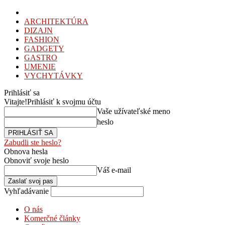
ARCHITEKTÚRA
DIZAJN
FASHION
GADGETY
GASTRO
UMENIE
VYCHYTÁVKY
Prihlásiť sa
Vitajte!
Prihlásiť k svojmu účtu
Vaše užívateľské meno
heslo
Zabudli ste heslo?
Obnova hesla
Obnoviť svoje heslo
Váš e-mail
Vyhľadávanie
O nás
Komerčné články