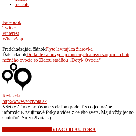
mc cafe
Facebook
Twitter
Pinterest
WhatsApp
Predchádzajúci článok
Flyte levitujúca žiarovka
Ďalší článok
Dotknite sa nových jedinečných a osviežujúcich chutí
nežného ovocia so Zlatou studňou „Dotyk Ovocia“
Redakcia
http://www.zozivota.sk
Všetky články prinášame s cieľom podeliť sa o jedinečné
informácie, zaujímavé fotky a videá z celého sveta. Majú vždy jedno
spoločné. Sú zo života :-)
SÚVISIACE ČLÁNKY
VIAC OD AUTORA