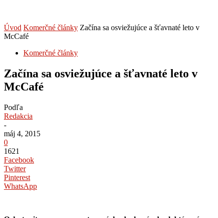
Úvod
Komerčné články
Začína sa osviežujúce a šťavnaté leto v
McCafé
Komerčné články
Začína sa osviežujúce a šťavnaté leto v
McCafé
Podľa
Redakcia
-
máj 4, 2015
0
1621
Facebook
Twitter
Pinterest
WhatsApp