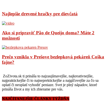
Najlepšie drevené hračky pre dievčatá
Ako si pripraviť Pão de Queijo doma? Máte 2
možnosti
Prečo vznikla v Prešove bezlepková pekáreň Coška
fajne?
ZoZivota.sk ti prináša to najzaujímavejšie, najkreativnejšie,
najpraktickejšie či to najneprektickejšie a najgíčovejšie za čo sa
oplatí či neoplatí vyhodiť peniaze. Svet je plný nápadov, ktoré
prináša život a my ich zbierame pre vás.
NAJČÍTANEJŠIE ČLÁNKY TÝŽDŇA