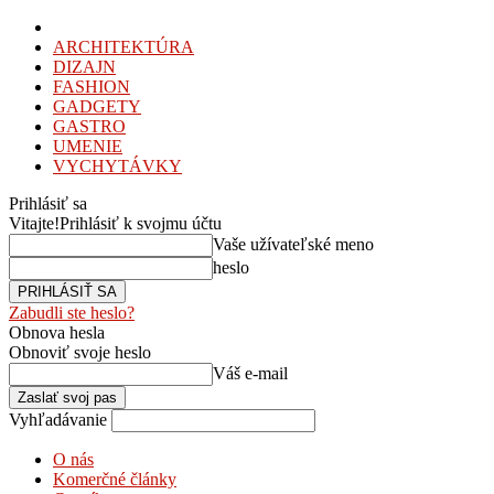
ARCHITEKTÚRA
DIZAJN
FASHION
GADGETY
GASTRO
UMENIE
VYCHYTÁVKY
Prihlásiť sa
Vitajte!
Prihlásiť k svojmu účtu
Vaše užívateľské meno
heslo
Zabudli ste heslo?
Obnova hesla
Obnoviť svoje heslo
Váš e-mail
Vyhľadávanie
O nás
Komerčné články