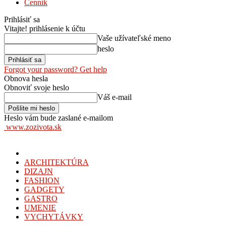
Cenník
Prihlásiť sa
Vitajte! prihlásenie k účtu
Vaše užívateľské meno
heslo
Forgot your password? Get help
Obnova hesla
Obnoviť svoje heslo
Váš e-mail
Heslo vám bude zaslané e-mailom
www.zozivota.sk
ARCHITEKTÚRA
DIZAJN
FASHION
GADGETY
GASTRO
UMENIE
VYCHYTÁVKY