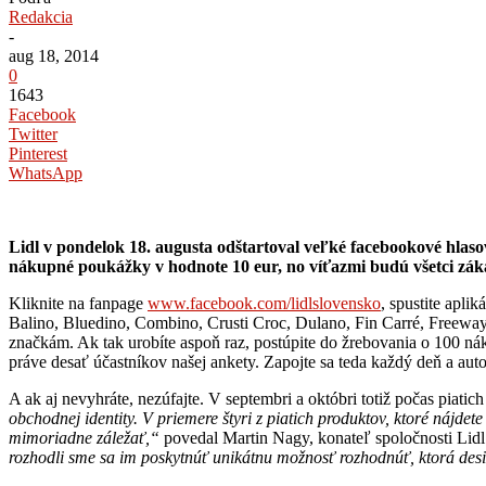
Redakcia
-
aug 18, 2014
0
1643
Facebook
Twitter
Pinterest
WhatsApp
Lidl v pondelok 18. augusta odštartoval veľké facebookové hlasov
nákupné poukážky v hodnote 10 eur, no víťazmi budú všetci záka
Kliknite na fanpage
www.facebook.com/lidlslovensko
, spustite apli
Balino, Bluedino, Combino, Crusti Croc, Dulano, Fin Carré, Freeway,
značkám. Ak tak urobíte aspoň raz, postúpite do žrebovania o 100 n
práve desať účastníkov našej ankety. Zapojte sa teda každý deň a aut
A ak aj nevyhráte, nezúfajte. V septembri a októbri totiž počas pia
obchodnej identity. V priemere štyri z piatich produktov, ktoré nájdete
mimoriadne záležať,“
povedal Martin Nagy, konateľ spoločnosti Lidl
rozhodli sme sa im poskytnúť unikátnu možnosť rozhodnúť, ktorá desi