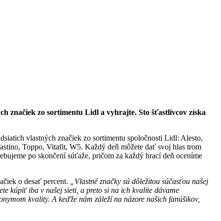
h značiek zo sortimentu Lidl a vyhrajte. Sto šťastlivcov získa
dsiatich vlastných značiek zo sortimentu spoločnosti Lidl: Alesto,
astino, Toppo, Vitafit, W5. Každý deň môžete dať svoj hlas trom
rebujeme po skončení súťaže, pričom za každý hrací deň oceníme
ačiek o desať percent.
„Vlastné značky sú dôležitou súčasťou našej
e kúpiť iba v našej sieti, a preto si na ich kvalite dávame
ynonymom kvality. A keďže nám záleží na názore našich fanúšikov,