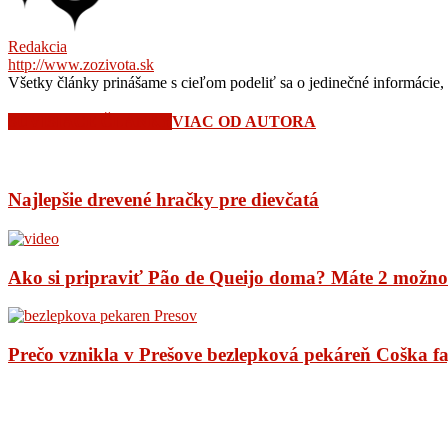
Redakcia
http://www.zozivota.sk
Všetky články prinášame s cieľom podeliť sa o jedinečné informácie, 
SÚVISIACE ČLÁNKY
VIAC OD AUTORA
Najlepšie drevené hračky pre dievčatá
Ako si pripraviť Pão de Queijo doma? Máte 2 možno
Prečo vznikla v Prešove bezlepková pekáreň Coška f