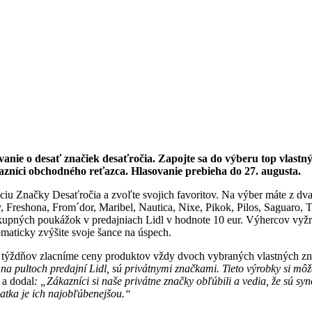
anie o desať značiek desaťročia. Zapojte sa do výberu top vlastnýc
zníci obchodného reťazca. Hlasovanie prebieha do 27. augusta.
káciu Značky Desaťročia a zvoľte svojich favoritov. Na výber máte z dva
 Freshona, From´dor, Maribel, Nautica, Nixe, Pikok, Pilos, Saguaro, T
ákupných poukážok v predajniach Lidl v hodnote 10 eur. Výhercov vyž
omaticky zvýšite svoje šance na úspech.
tich týždňov zlacníme ceny produktov vždy dvoch vybraných vlastných zn
 na pultoch predajní Lidl, sú privátnymi značkami. Tieto výrobky si môžet
 a dodal
: „Zákazníci si naše privátne značky obľúbili a vedia, že sú s
atka je ich najobľúbenejšou.“