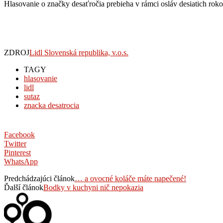
Hlasovanie o značky desaťročia prebieha v rámci osláv desiatich rok
ZDROJ
Lidl Slovenská republika, v.o.s.
TAGY
hlasovanie
lidl
sutaz
znacka desatrocia
Facebook
Twitter
Pinterest
WhatsApp
Predchádzajúci článok
… a ovocné koláče máte napečené!
Ďalší článok
Bodky v kuchyni nič nepokazia