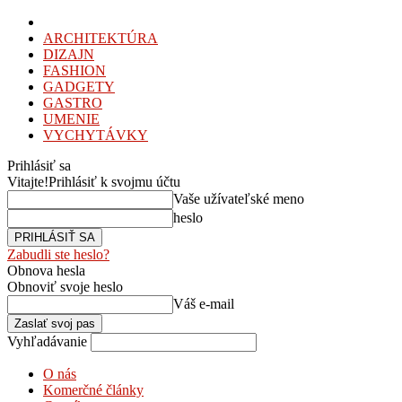
ARCHITEKTÚRA
DIZAJN
FASHION
GADGETY
GASTRO
UMENIE
VYCHYTÁVKY
Prihlásiť sa
Vitajte!
Prihlásiť k svojmu účtu
Vaše užívateľské meno
heslo
Zabudli ste heslo?
Obnova hesla
Obnoviť svoje heslo
Váš e-mail
Vyhľadávanie
O nás
Komerčné články