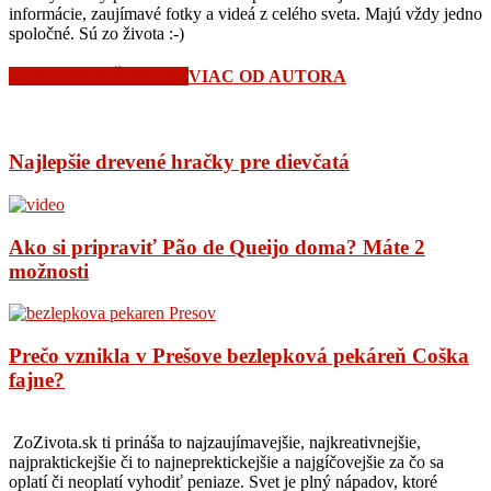
informácie, zaujímavé fotky a videá z celého sveta. Majú vždy jedno
spoločné. Sú zo života :-)
SÚVISIACE ČLÁNKY
VIAC OD AUTORA
Najlepšie drevené hračky pre dievčatá
Ako si pripraviť Pão de Queijo doma? Máte 2
možnosti
Prečo vznikla v Prešove bezlepková pekáreň Coška
fajne?
ZoZivota.sk ti prináša to najzaujímavejšie, najkreativnejšie,
najpraktickejšie či to najneprektickejšie a najgíčovejšie za čo sa
oplatí či neoplatí vyhodiť peniaze. Svet je plný nápadov, ktoré