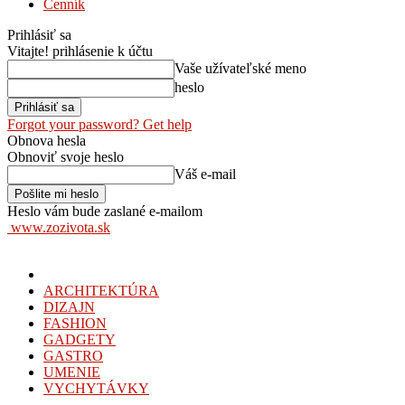
Cenník
Prihlásiť sa
Vitajte! prihlásenie k účtu
Vaše užívateľské meno
heslo
Forgot your password? Get help
Obnova hesla
Obnoviť svoje heslo
Váš e-mail
Heslo vám bude zaslané e-mailom
www.zozivota.sk
ARCHITEKTÚRA
DIZAJN
FASHION
GADGETY
GASTRO
UMENIE
VYCHYTÁVKY