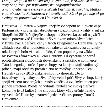
O naj e-shopoch na Slovensku je rozhodnuté, v Bratislave odovzdali
ceny ShopRoku pre najkvalitnejšie, najpopulárnejšie
a najinovatívnejšie e-shopy. Zvíťazili Parfums.sk v kvalite, Mall.sk
v obľúbenosti a Rukahore.sk v inovatívnosti. Súťaž pripravuje už po
siedmy raz porovnávač cien Heureka.sk.
Bratislava 17. marca – Najkvalitnejším e-shopom na Slovensku je
Parfums.sk, ktorý sa stal absolútnym víťazom Ceny kvality v súťaži
ShopRoku 2015. Najlepšie e-shopy na Slovensku ocenil najväčší
online porovnávač Heureka na štvrtkovom odovzdávaní cien
v Bratislave. Udeľoval ceny v troch kategóriách – Cenu kvality na
základe recenzií a hodnotení od reálnych zákazníkov za uplynulý
rok, ktorých bolo viac ako milión, Cenu popularity na základe
hlasovania zákazníkov a Cenu Heureky. Tú vyberala odborná
porota zložená z osobností slovenského a českého e-commerce.
Táto kategória je určená pre e-shopy, za ktorými stojí zaujímavý
príbeh, majú sociálny presah alebo netradičný koncept. Cenu
Heureky za rok 2015 získal e-shop rukahore.sk. „Je to
inovatívny, originálny a užívateľsky veľmi príťažlivý e-shop, ktorý
spojil viacero moderných a trendy značiek a zvučných mien pod
jednou strechou. Porota ho vybrala, pretože vo svojej cieľovej
komunite je už kultovým e-shopom, ktorý vždy určuje trendy,“
vysvetlil šéf Heureky a zároveň jeden z členov poroty Tomáš
Braverman.