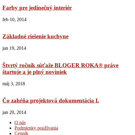
Farby pre jedinečný interiér
feb 10, 2014
Základné riešenie kuchyne
jan 19, 2014
Štvrtý ročník súťaže BLOGER ROKA® práve
štartuje a je plný noviniek
máj 3, 2018
Čo zahŕňa projektová dokumentácia I.
jan 20, 2014
O nás
Podmienky používania
Cenník