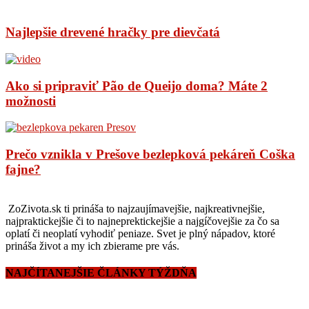
Najlepšie drevené hračky pre dievčatá
Ako si pripraviť Pão de Queijo doma? Máte 2
možnosti
Prečo vznikla v Prešove bezlepková pekáreň Coška
fajne?
ZoZivota.sk ti prináša to najzaujímavejšie, najkreativnejšie,
najpraktickejšie či to najneprektickejšie a najgíčovejšie za čo sa
oplatí či neoplatí vyhodiť peniaze. Svet je plný nápadov, ktoré
prináša život a my ich zbierame pre vás.
NAJČÍTANEJŠIE ČLÁNKY TÝŽDŇA