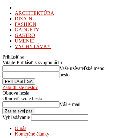
ARCHITEKTÚRA
DIZAJN
FASHION
GADGETY
GASTRO
UMENIE
VYCHYTÁVKY
Prihlásiť sa
Vitajte!
Prihlásiť k svojmu účtu
Vaše užívateľské meno
heslo
Zabudli ste heslo?
Obnova hesla
Obnoviť svoje heslo
Váš e-mail
Vyhľadávanie
O nás
Komerčné články