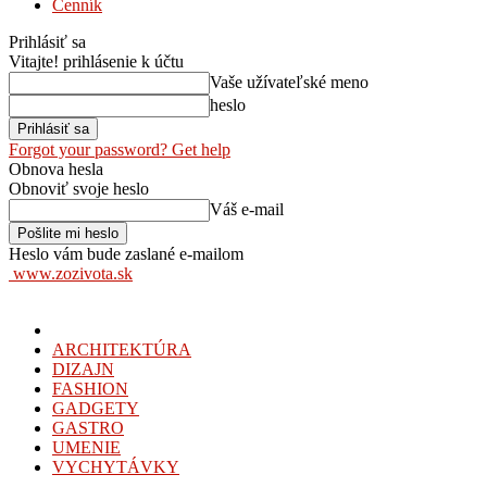
Cenník
Prihlásiť sa
Vitajte! prihlásenie k účtu
Vaše užívateľské meno
heslo
Forgot your password? Get help
Obnova hesla
Obnoviť svoje heslo
Váš e-mail
Heslo vám bude zaslané e-mailom
www.zozivota.sk
ARCHITEKTÚRA
DIZAJN
FASHION
GADGETY
GASTRO
UMENIE
VYCHYTÁVKY