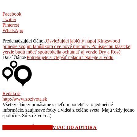
Facebook
Twitter
Pinterest
WhatsApp
Predchádzajúci článok
Osviežujúci jablčný nápoj Kingswood
prinesie svojim fanúšikom dve nové príchute. Po úspechu klasickej
verzie budú môcť spotrebitelia ochutnať aj verzie Dry a Rosé.
Ďalší článok
Potrebujete si zlepšiť náladu? Nalejte si vodu
Redakcia
http://www.zozivota.sk
Všetky články prinášame s cieľom podeliť sa o jedinečné
informácie, zaujímavé fotky a videá z celého sveta. Majú vždy jedno
spoločné. Sú zo života :-)
SÚVISIACE ČLÁNKY
VIAC OD AUTORA