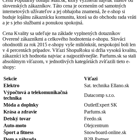
Cenu Popularity obhájil Mall.sk, ktorý vyzbieral najviac hlasov od
slovenských zákazníkov. Táto cena je ocenením od samotných
internetových užívateľov a jej obhajoba znamená, že e-shop si
buduje lojálnu zákaznícku komunitu, ktorá sa do obchodu rada vráti
a je s jeho službami a ponukou spokojná.
Cena Kvality sa udeľuje na základe vyplnených dotazníkov
Overené zákazníkmi a celkového hodnotenia e-shopu. Slováci
ohodnotili za rok 2015 e-shopy vyše miliónkrát, nespokojní boli len
v 4 percentách prípadov. Víťazi ShopuRoku si držia vysokú kvalitu,
zákazníci ich hodnotia najviac a najpozitívnejšie. Parfums.sk sa stali
absolútnym víťazom, v jednotlivých kategóriách zvíťazili tieto e-
shopy:
Sekcie
Víťazi
Elektro
Sat. technika Ellano.sk
Výpočtová a telekomunikačná
Datacomp s.r.o.
technika
Móda a doplnky
OutletExpert SK
Krása a zdravie
Parfums.sk
Detský tovar
Feedo.sk
Auto-moto
Olejcentrum
Šport a fitness
Snowboard-online.sk
Dom a záhrada
B2B Partner