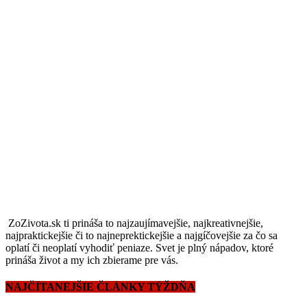
ZoZivota.sk ti prináša to najzaujímavejšie, najkreativnejšie,
najpraktickejšie či to najneprektickejšie a najgíčovejšie za čo sa
oplatí či neoplatí vyhodiť peniaze. Svet je plný nápadov, ktoré
prináša život a my ich zbierame pre vás.
NAJČÍTANEJŠIE ČLÁNKY TÝŽDŇA