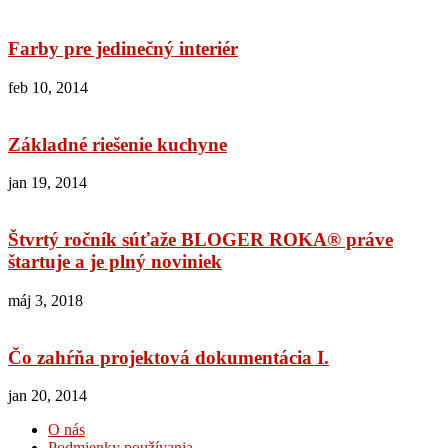
Farby pre jedinečný interiér
feb 10, 2014
Základné riešenie kuchyne
jan 19, 2014
Štvrtý ročník súťaže BLOGER ROKA® práve
štartuje a je plný noviniek
máj 3, 2018
Čo zahŕňa projektová dokumentácia I.
jan 20, 2014
O nás
Podmienky používania