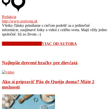
Redakcia
http://www.zozivota.sk
Všetky články prinášame s cieľom podeliť sa o jedinečné
informácie, zaujímavé fotky a videá z celého sveta. Majú vždy jedno
spoločné. Sú zo života :-)
SÚVISIACE ČLÁNKY
VIAC OD AUTORA
Najlepšie drevené hračky pre dievčatá
Ako si pripraviť Pão de Queijo doma? Máte 2
možnosti