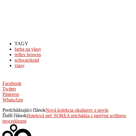
TAGY
farba na vlasy
reflex browns
schwarzkopf
vlasy
Facebook
Twitter
Pinterest
WhatsApp
Predchádzajúci článok
Nová kolekcia okuliarov z novín
Ďalší článok
Hotelová sieť SOREA prichádza s jarnými wellness
procedúrami