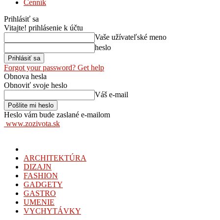
Cenník
Prihlásiť sa
Vitajte! prihlásenie k účtu
Vaše užívateľské meno
heslo
Forgot your password? Get help
Obnova hesla
Obnoviť svoje heslo
Váš e-mail
Heslo vám bude zaslané e-mailom
www.zozivota.sk
ARCHITEKTÚRA
DIZAJN
FASHION
GADGETY
GASTRO
UMENIE
VYCHYTÁVKY