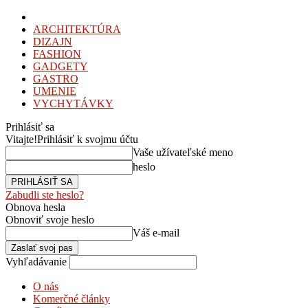
ARCHITEKTÚRA
DIZAJN
FASHION
GADGETY
GASTRO
UMENIE
VYCHYTÁVKY
Prihlásiť sa
Vitajte!
Prihlásiť k svojmu účtu
Vaše užívateľské meno
heslo
Zabudli ste heslo?
Obnova hesla
Obnoviť svoje heslo
Váš e-mail
Vyhľadávanie
O nás
Komerčné články