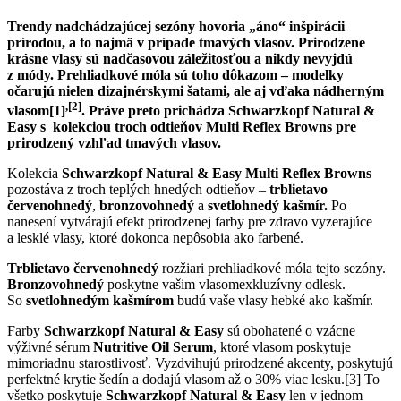
Trendy nadchádzajúcej sezóny hovoria „áno“ inšpirácii
prírodou, a to najmä v prípade tmavých vlasov. Prirodzene
krásne vlasy sú nadčasovou záležitosťou a nikdy nevyjdú
z módy. Prehliadkové móla sú toho dôkazom – modelky
očarujú nielen dizajnérskymi šatami, ale aj vďaka nádherným
,
[2]
vlasom
[1]
. Práve preto prichádza Schwarzkopf Natural &
Easy s kolekciou troch odtieňov Multi Reflex Browns pre
prirodzený vzhľad tmavých vlasov.
Kolekcia
Schwarzkopf Natural & Easy Multi Reflex Browns
pozostáva z troch teplých hnedých odtieňov –
trblietavo
červenohnedý
,
bronzovohnedý
a
svetlohnedý kašmír.
Po
nanesení vytvárajú efekt prirodzenej farby pre zdravo vyzerajúce
a lesklé vlasy, ktoré dokonca nepôsobia ako farbené.
Trblietavo červenohnedý
rozžiari prehliadkové móla tejto sezóny.
Bronzovohnedý
poskytne vašim vlasomexkluzívny odlesk.
So
svetlohnedým kašmírom
budú vaše vlasy hebké ako kašmír.
Farby
Schwarzkopf Natural & Easy
sú obohatené o vzácne
výživné sérum
Nutritive Oil Serum
, ktoré vlasom poskytuje
mimoriadnu starostlivosť. Vyzdvihujú prirodzené akcenty, poskytujú
perfektné krytie šedín a dodajú vlasom až o 30% viac lesku.[3] To
všetko poskytuje
Schwarzkopf Natural & Easy
len v jednom