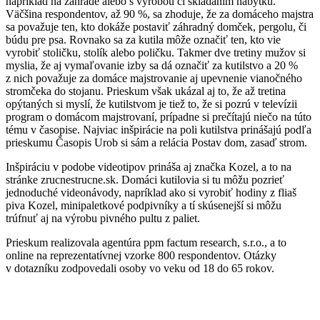
napríklad na záhrade alebo s výrobou či skladaním nábytku.
Väčšina respondentov, až 90 %, sa zhoduje, že za domáceho majstra
sa považuje ten, kto dokáže postaviť záhradný domček, pergolu, či
búdu pre psa. Rovnako sa za kutila môže označiť ten, kto vie
vyrobiť stoličku, stolík alebo poličku. Takmer dve tretiny mužov si
myslia, že aj vymaľovanie izby sa dá označiť za kutilstvo a 20 %
z nich považuje za domáce majstrovanie aj upevnenie vianočného
stromčeka do stojanu. Prieskum však ukázal aj to, že až tretina
opýtaných si myslí, že kutilstvom je tiež to, že si pozrú v televízii
program o domácom majstrovaní, prípadne si prečítajú niečo na túto
tému v časopise. Najviac inšpirácie na poli kutilstva prinášajú podľa
prieskumu Časopis Urob si sám a relácia Postav dom, zasaď strom.
Inšpiráciu v podobe videotipov prináša aj značka Kozel, a to na
stránke zrucnestrucne.sk. Domáci kutilovia si tu môžu pozrieť
jednoduché videonávody, napríklad ako si vyrobiť hodiny z fliaš
piva Kozel, minipaletkové podpivníky a tí skúsenejší si môžu
trúfnuť aj na výrobu pivného pultu z paliet.
Prieskum realizovala agentúra ppm factum research, s.r.o., a to
online na reprezentatívnej vzorke 800 respondentov. Otázky
v dotazníku zodpovedali osoby vo veku od 18 do 65 rokov.