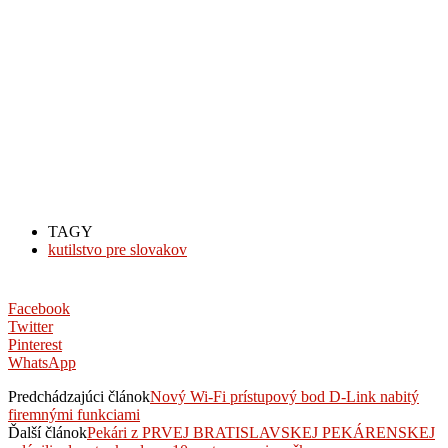
TAGY
kutilstvo pre slovakov
Facebook
Twitter
Pinterest
WhatsApp
Predchádzajúci článok
Nový Wi-Fi prístupový bod D-Link nabitý
firemnými funkciami
Ďalší článok
Pekári z PRVEJ BRATISLAVSKEJ PEKÁRENSKEJ