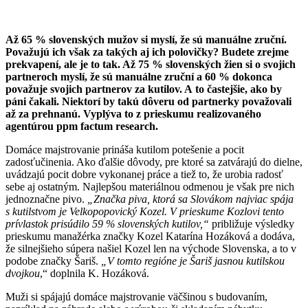
Až 65 % slovenských mužov si myslí, že sú manuálne zruční.
Považujú ich však za takých aj ich polovičky? Budete zrejme
prekvapení, ale je to tak. Až 75 % slovenských žien si o svojich
partneroch myslí, že sú manuálne zruční a 60 % dokonca
považuje svojich partnerov za kutilov. A to častejšie, ako by
páni čakali. Niektorí by takú dôveru od partnerky považovali
až za prehnanú. Vyplýva to z prieskumu realizovaného
agentúrou ppm factum research.
Domáce majstrovanie prináša kutilom potešenie a pocit
zadosťučinenia. Ako ďalšie dôvody, pre ktoré sa zatvárajú do dielne,
uvádzajú pocit dobre vykonanej práce a tiež to, že urobia radosť
sebe aj ostatným. Najlepšou materiálnou odmenou je však pre nich
jednoznačne pivo.
„Značka piva, ktorá sa Slovákom najviac spája
s kutilstvom je Velkopopovický Kozel. V prieskume Kozlovi tento
prívlastok prisúdilo 59 % slovenských kutilov,“
približuje výsledky
prieskumu manažérka značky Kozel Katarína Hozáková a dodáva,
že silnejšieho súpera našiel Kozel len na východe Slovenska, a to v
podobe značky Šariš.
„V tomto regióne je Šariš jasnou kutilskou
dvojkou
,“ doplnila K. Hozáková.
Muži si spájajú domáce majstrovanie väčšinou s budovaním,