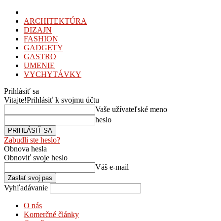
ARCHITEKTÚRA
DIZAJN
FASHION
GADGETY
GASTRO
UMENIE
VYCHYTÁVKY
Prihlásiť sa
Vitajte!
Prihlásiť k svojmu účtu
Vaše užívateľské meno
heslo
Zabudli ste heslo?
Obnova hesla
Obnoviť svoje heslo
Váš e-mail
Vyhľadávanie
O nás
Komerčné články