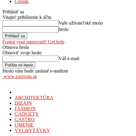
Cenník
Prihlásiť sa
Vitajte! prihlásenie k účtu
Vaše užívateľské meno
heslo
Forgot your password? Get help
Obnova hesla
Obnoviť svoje heslo
Váš e-mail
Heslo vám bude zaslané e-mailom
www.zozivota.sk
ARCHITEKTÚRA
DIZAJN
FASHION
GADGETY
GASTRO
UMENIE
VYCHYTÁVKY