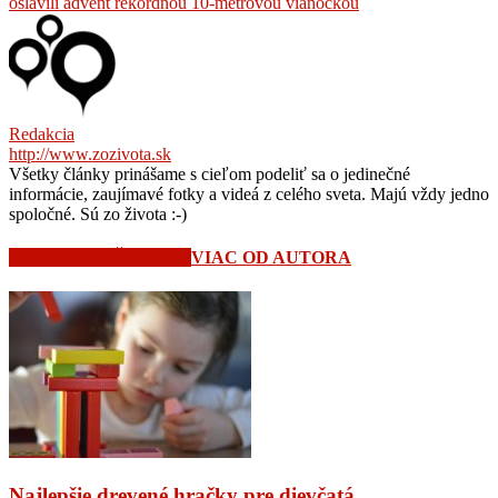
oslávili advent rekordnou 10-metrovou vianočkou
Redakcia
http://www.zozivota.sk
Všetky články prinášame s cieľom podeliť sa o jedinečné
informácie, zaujímavé fotky a videá z celého sveta. Majú vždy jedno
spoločné. Sú zo života :-)
SÚVISIACE ČLÁNKY
VIAC OD AUTORA
Najlepšie drevené hračky pre dievčatá