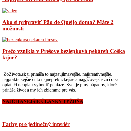
Ako si pripraviť Pão de Queijo doma? Máte 2
možnosti
Prečo vznikla v Prešove bezlepková pekáreň Coška
fajne?
ZoZivota.sk ti prináša to najzaujímavejšie, najkreativnejšie,
najpraktickejšie či to najneprektickejšie a najgíčovejšie za čo sa
oplatí či neoplatí vyhodiť peniaze. Svet je plný nápadov, ktoré
prináša život a my ich zbierame pre vás.
NAJČÍTANEJŠIE ČLÁNKY TÝŽDŇA
Farby pre jedinečný interiér