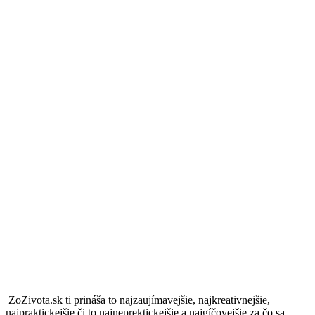
ZoZivota.sk ti prináša to najzaujímavejšie, najkreativnejšie,
najpraktickejšie či to najneprektickejšie a najgíčovejšie za čo sa