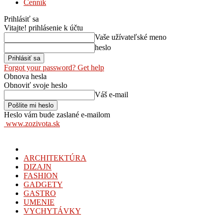
Cenník
Prihlásiť sa
Vitajte! prihlásenie k účtu
Vaše užívateľské meno
heslo
Forgot your password? Get help
Obnova hesla
Obnoviť svoje heslo
Váš e-mail
Heslo vám bude zaslané e-mailom
www.zozivota.sk
ARCHITEKTÚRA
DIZAJN
FASHION
GADGETY
GASTRO
UMENIE
VYCHYTÁVKY