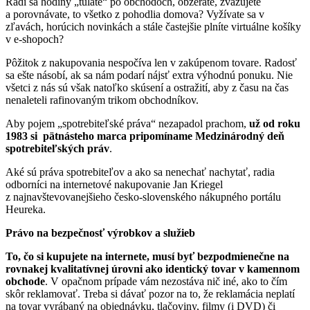
Radi sa hodiny „túlate“ po obchodoch, obzeráte, zvažujete
a porovnávate, to všetko z pohodlia domova? Vyžívate sa v
zľavách, horúcich novinkách a stále častejšie plníte virtuálne košíky
v e-shopoch?
Pôžitok z nakupovania nespočíva len v zakúpenom tovare. Radosť
sa ešte násobí, ak sa nám podarí nájsť extra výhodnú ponuku. Nie
všetci z nás sú však natoľko skúsení a ostražití, aby z času na čas
nenaleteli rafinovaným trikom obchodníkov.
Aby pojem „spotrebiteľské práva“ nezapadol prachom,
už od roku
1983 si pätnásteho marca pripomíname Medzinárodný deň
spotrebiteľských práv
.
Aké sú práva spotrebiteľov a ako sa nenechať nachytať, radia
odborníci na internetové nakupovanie Jan Kriegel
z najnavštevovanejšieho česko-slovenského nákupného portálu
Heureka.
Právo na bezpečnosť výrobkov a služieb
To, čo si kupujete na internete, musí byť bezpodmienečne na
rovnakej kvalitatívnej úrovni ako identický tovar v kamennom
obchode
. V opačnom prípade vám nezostáva nič iné, ako to čím
skôr reklamovať. Treba si dávať pozor na to, že reklamácia neplatí
na tovar vyrábaný na objednávku, tlačoviny, filmy (i DVD) či