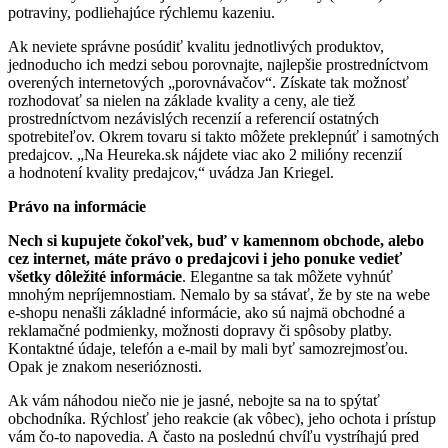
potraviny, podliehajúce rýchlemu kazeniu.
Ak neviete správne posúdiť kvalitu jednotlivých produktov,
jednoducho ich medzi sebou porovnajte, najlepšie prostredníctvom
overených internetových „porovnávačov“. Získate tak možnosť
rozhodovať sa nielen na základe kvality a ceny, ale tiež
prostredníctvom nezávislých recenzií a referencií ostatných
spotrebiteľov. Okrem tovaru si takto môžete preklepnúť i samotných
predajcov. „Na Heureka.sk nájdete viac ako 2 milióny recenzií
a hodnotení kvality predajcov,“ uvádza Jan Kriegel.
Právo na informácie
Nech si kupujete čokoľvek, buď v kamennom obchode, alebo
cez internet,
máte právo o predajcovi i jeho ponuke vedieť
všetky dôležité informácie
. Elegantne sa tak môžete vyhnúť
mnohým nepríjemnostiam. Nemalo by sa stávať, že by ste na webe
e-shopu nenašli základné informácie, ako sú najmä obchodné a
reklamačné podmienky, možnosti dopravy či spôsoby platby.
Kontaktné údaje, telefón a e-mail by mali byť samozrejmosťou.
Opak je znakom neserióznosti.
Ak vám náhodou niečo nie je jasné, nebojte sa na to spýtať
obchodníka. Rýchlosť jeho reakcie (ak vôbec), jeho ochota i prístup
vám čo-to napovedia. A často na poslednú chvíľu vystríhajú pred