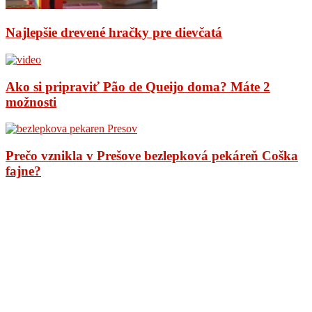
Najlepšie drevené hračky pre dievčatá
Ako si pripraviť Pão de Queijo doma? Máte 2
možnosti
Prečo vznikla v Prešove bezlepková pekáreň Coška
fajne?