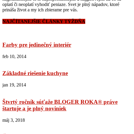
oplatí či neoplatí vyhodiť peniaze. Svet je plný nápadov, ktoré
prináša život a my ich zbierame pre vás.
NAJČÍTANEJŠIE ČLÁNKY TÝŽDŇA
Farby pre jedinečný interiér
feb 10, 2014
Základné riešenie kuchyne
jan 19, 2014
Štvrtý ročník súťaže BLOGER ROKA® práve
štartuje a je plný noviniek
máj 3, 2018