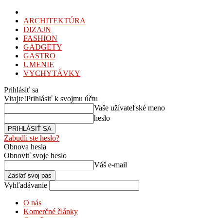
ARCHITEKTÚRA
DIZAJN
FASHION
GADGETY
GASTRO
UMENIE
VYCHYTÁVKY
Prihlásiť sa
Vitajte!
Prihlásiť k svojmu účtu
Vaše užívateľské meno
heslo
Zabudli ste heslo?
Obnova hesla
Obnoviť svoje heslo
Váš e-mail
Vyhľadávanie
O nás
Komerčné články