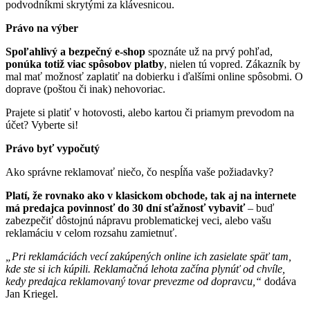
podvodníkmi skrytými za klávesnicou.
Právo na výber
Spoľahlivý a bezpečný e-shop
spoznáte už na prvý pohľad,
ponúka totiž viac spôsobov platby
, nielen tú vopred. Zákazník by
mal mať možnosť zaplatiť na dobierku i ďalšími online spôsobmi. O
doprave (poštou či inak) nehovoriac.
Prajete si platiť v hotovosti, alebo kartou či priamym prevodom na
účet? Vyberte si!
Právo byť vypočutý
Ako správne reklamovať niečo, čo nespĺňa vaše požiadavky?
Platí, že rovnako ako v klasickom obchode, tak aj na internete
má predajca povinnosť
do 30 dní sťažnosť vybaviť
– buď
zabezpečiť dôstojnú nápravu problematickej veci, alebo vašu
reklamáciu v celom rozsahu zamietnuť.
„Pri reklamáciách vecí zakúpených online ich zasielate späť tam,
kde ste si ich kúpili. Reklamačná lehota začína plynúť od chvíle,
kedy predajca reklamovaný tovar prevezme od dopravcu,“
dodáva
Jan Kriegel.