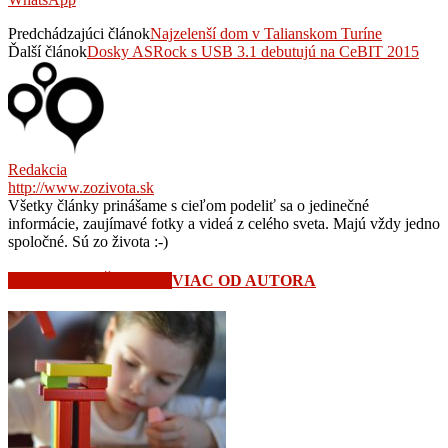
Predchádzajúci článok
Najzelenší dom v Talianskom Turíne
Ďalší článok
Dosky ASRock s USB 3.1 debutujú na CeBIT 2015
Redakcia
http://www.zozivota.sk
Všetky články prinášame s cieľom podeliť sa o jedinečné
informácie, zaujímavé fotky a videá z celého sveta. Majú vždy jedno
spoločné. Sú zo života :-)
SÚVISIACE ČLÁNKY
VIAC OD AUTORA