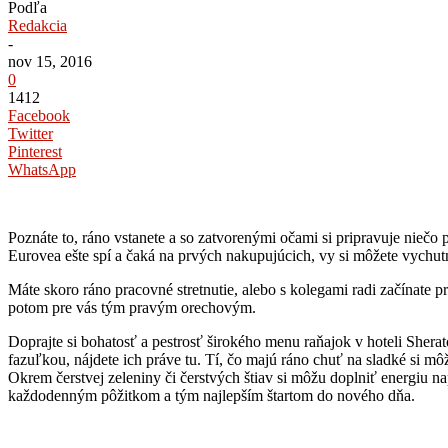
Podľa
Redakcia
-
nov 15, 2016
0
1412
Facebook
Twitter
Pinterest
WhatsApp
Poznáte to, ráno vstanete a so zatvorenými očami si pripravuje niečo
Eurovea ešte spí a čaká na prvých nakupujúcich, vy si môžete vychutn
Máte skoro ráno pracovné stretnutie, alebo s kolegami radi začínate pr
potom pre vás tým pravým orechovým.
Doprajte si bohatosť a pestrosť širokého menu raňajok v hoteli Shera
fazuľkou, nájdete ich práve tu. Tí, čo majú ráno chuť na sladké si môžu
Okrem čerstvej zeleniny či čerstvých štiav si môžu doplniť energiu n
každodenným pôžitkom a tým najlepším štartom do nového dňa.