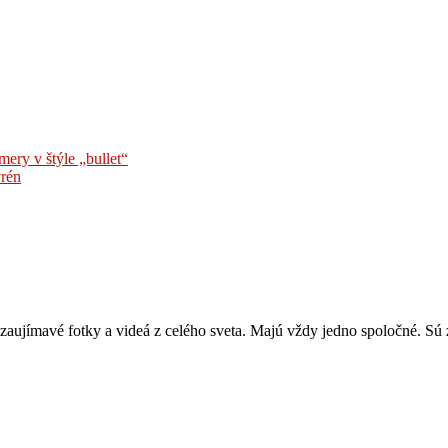
ery v štýle „bullet“
yrén
zaujímavé fotky a videá z celého sveta. Majú vždy jedno spoločné. Sú z