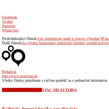
Facebook
Twitter
Pinterest
WhatsApp
Predchádzajúci článok
Axis predstavuje malé a cenovo výhodné IP kam
Ďalší článok
Na výrobu študentskej elektrickej formuly použili polyst
Redakcia
http://www.zozivota.sk
Všetky články prinášame s cieľom podeliť sa o jedinečné informácie, 
SÚVISIACE ČLÁNKY
VIAC OD AUTORA
Najlepšie drevené hračky pre dievčatá