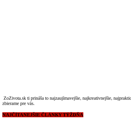
ZoZivota.sk ti prináša to najzaujímavejšie, najkreativnejšie, najprakti
zbierame pre vás.
NAJČÍTANEJŠIE ČLÁNKY TÝŽDŇA