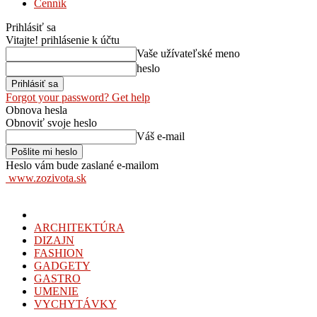
Cenník
Prihlásiť sa
Vitajte! prihlásenie k účtu
Vaše užívateľské meno
heslo
Forgot your password? Get help
Obnova hesla
Obnoviť svoje heslo
Váš e-mail
Heslo vám bude zaslané e-mailom
www.zozivota.sk
ARCHITEKTÚRA
DIZAJN
FASHION
GADGETY
GASTRO
UMENIE
VYCHYTÁVKY