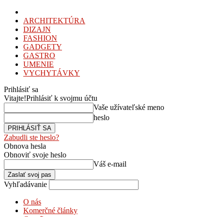
ARCHITEKTÚRA
DIZAJN
FASHION
GADGETY
GASTRO
UMENIE
VYCHYTÁVKY
Prihlásiť sa
Vitajte!
Prihlásiť k svojmu účtu
Vaše užívateľské meno
heslo
Zabudli ste heslo?
Obnova hesla
Obnoviť svoje heslo
Váš e-mail
Vyhľadávanie
O nás
Komerčné články