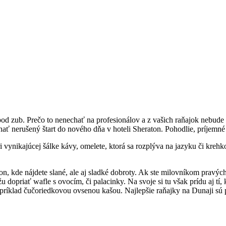
 pod zub. Prečo to nenechať na profesionálov a z vašich raňajok nebud
ať nerušený štart do nového dňa v hoteli Sheraton. Pohodlie, príjemné 
i vynikajúcej šálke kávy, omelete, ktorá sa rozplýva na jazyku či krehk
ton, kde nájdete slané, ale aj sladké dobroty. Ak ste milovníkom pravý
 dopriať wafle s ovocím, či palacinky. Na svoje si tu však prídu aj tí, 
apríklad čučoriedkovou ovsenou kašou. Najlepšie raňajky na Dunaji sú pl