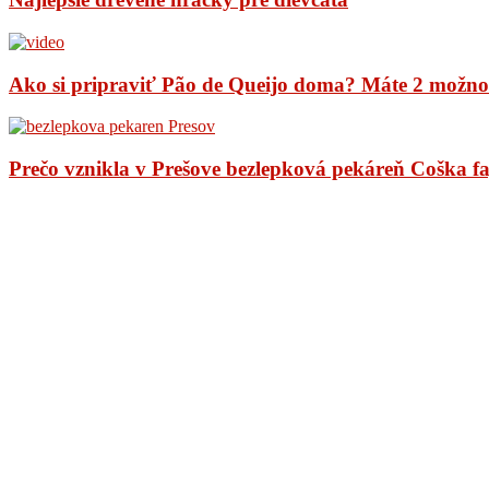
Ako si pripraviť Pão de Queijo doma? Máte 2 možno
Prečo vznikla v Prešove bezlepková pekáreň Coška f