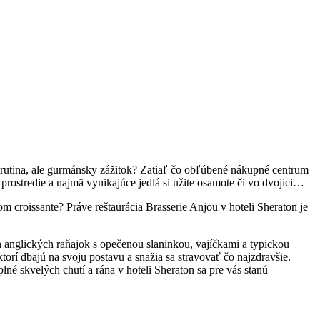
e rutina, ale gurmánsky zážitok? Zatiaľ čo obľúbené nákupné centrum
prostredie a najmä vynikajúce jedlá si užite osamote či vo dvojici…
om croissante? Práve reštaurácia Brasserie Anjou v hoteli Sheraton je
ch anglických raňajok s opečenou slaninkou, vajíčkami a typickou
ktorí dbajú na svoju postavu a snažia sa stravovať čo najzdravšie.
né skvelých chutí a rána v hoteli Sheraton sa pre vás stanú