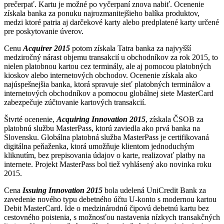
prečerpať. Kartu je možné po vyčerpaní znova nabiť. Ocenenie
získala banka za ponuku najrozmanitejšieho balíka produktov,
medzi ktoré patria aj darčekové karty alebo predplatené karty určené
pre poskytovanie úverov.
Cenu
Acquirer 2015
potom získala Tatra banka za najvyšší
medziročný nárast objemu transakcií u obchodníkov za rok 2015, to
nielen platobnou kartou cez terminály, ale aj pomocou platobných
kioskov alebo internetových obchodov. Ocenenie získala ako
najúspešnejšia banka, ktorá spravuje sieť platobných terminálov a
internetových obchodníkov a pomocou globálnej siete MasterCard
zabezpečuje zúčtovanie kartových transakcií.
Štvrté ocenenie,
Acquiring Innovation 2015
, získala ČSOB za
platobnú službu MasterPass, ktorú zaviedla ako prvá banka na
Slovensku. Globálna platobná služba MasterPass je certifikovaná
digitálna peňaženka, ktorá umožňuje klientom jednoduchým
kliknutím, bez prepisovania údajov o karte, realizovať platby na
internete. Projekt MasterPass bol tiež vyhlásený ako novinka roku
2015.
Cena
Issuing Innovation 2015
bola udelená UniCredit Bank za
zavedenie nového typu debetného účtu U-konto s modernou kartou
Debit MasterCard. Ide o medzinárodnú čipovú debetnú kartu bez
cestovného poistenia, s možnosťou nastavenia nízkych transakčných