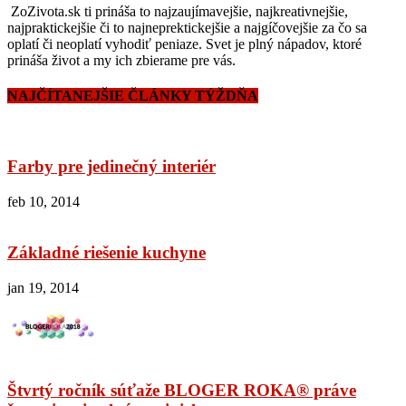
ZoZivota.sk ti prináša to najzaujímavejšie, najkreativnejšie,
najpraktickejšie či to najneprektickejšie a najgíčovejšie za čo sa
oplatí či neoplatí vyhodiť peniaze. Svet je plný nápadov, ktoré
prináša život a my ich zbierame pre vás.
NAJČÍTANEJŠIE ČLÁNKY TÝŽDŇA
Farby pre jedinečný interiér
feb 10, 2014
Základné riešenie kuchyne
jan 19, 2014
Štvrtý ročník súťaže BLOGER ROKA® práve