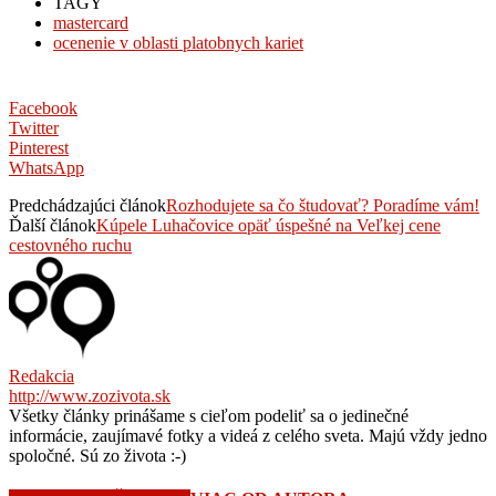
TAGY
mastercard
ocenenie v oblasti platobnych kariet
Facebook
Twitter
Pinterest
WhatsApp
Predchádzajúci článok
Rozhodujete sa čo študovať? Poradíme vám!
Ďalší článok
Kúpele Luhačovice opäť úspešné na Veľkej cene
cestovného ruchu
Redakcia
http://www.zozivota.sk
Všetky články prinášame s cieľom podeliť sa o jedinečné
informácie, zaujímavé fotky a videá z celého sveta. Majú vždy jedno
spoločné. Sú zo života :-)