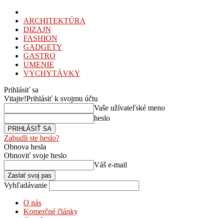
ARCHITEKTÚRA
DIZAJN
FASHION
GADGETY
GASTRO
UMENIE
VYCHYTÁVKY
Prihlásiť sa
Vitajte!
Prihlásiť k svojmu účtu
Vaše užívateľské meno
heslo
Zabudli ste heslo?
Obnova hesla
Obnoviť svoje heslo
Váš e-mail
Vyhľadávanie
O nás
Komerčné články