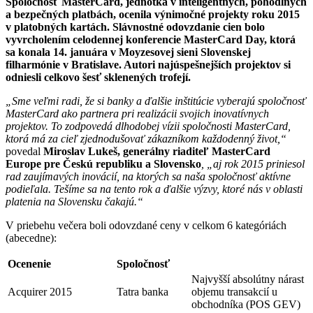
Spoločnosť MasterCard, jednotka v inteligentných, pohodlných
a bezpečných platbách, ocenila výnimočné projekty roku 2015
v platobných kartách. Slávnostné odovzdanie cien bolo
vyvrcholením celodennej konferencie MasterCard Day, ktorá
sa konala 14. januára v Moyzesovej sieni Slovenskej
filharmónie v Bratislave. Autori najúspešnejších projektov si
odniesli celkovo šesť sklenených trofejí.
„Sme veľmi radi, že si banky a ďalšie inštitúcie vyberajú spoločnosť
MasterCard ako partnera pri realizácii svojich inovatívnych
projektov. To zodpovedá dlhodobej vízii spoločnosti MasterCard,
ktorá má za cieľ zjednodušovať zákazníkom každodenný život,“
povedal
Miroslav Lukeš, generálny riaditeľ MasterCard
Europe pre Českú republiku a Slovensko
, „aj rok 2015 priniesol
rad zaujímavých inovácií, na ktorých sa naša spoločnosť aktívne
podieľala. Tešíme sa na tento rok a ďalšie výzvy, ktoré nás v oblasti
platenia na Slovensku čakajú.“
V priebehu večera boli odovzdané ceny v celkom 6 kategóriách
(abecedne):
Ocenenie
Spoločnosť
Najvyšší absolútny nárast
Acquirer 2015
Tatra banka
objemu transakcií u
obchodníka (POS GEV)