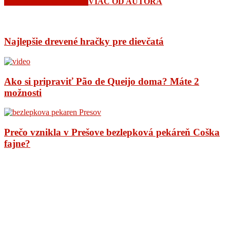
SÚVISIACE ČLÁNKY
VIAC OD AUTORA
Najlepšie drevené hračky pre dievčatá
Ako si pripraviť Pão de Queijo doma? Máte 2
možnosti
Prečo vznikla v Prešove bezlepková pekáreň Coška
fajne?