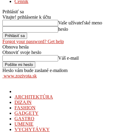
Cenník
Prihlásiť sa
Vitajte! prihlásenie k účtu
Vaše užívateľské meno
heslo
Forgot your password? Get help
Obnova hesla
Obnoviť svoje heslo
Váš e-mail
Heslo vám bude zaslané e-mailom
www.zozivota.sk
ARCHITEKTÚRA
DIZAJN
FASHION
GADGETY
GASTRO
UMENIE
VYCHYTÁVKY