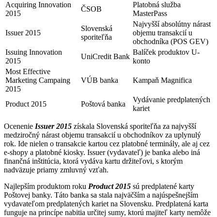
Acquiring Innovation
Platobná služba
ČSOB
2015
MasterPass
Najvyšší absolútny nárast
Slovenská
Issuer 2015
objemu transakcií u
sporiteľňa
obchodníka (POS GEV)
Issuing Innovation
Balíček produktov U-
UniCredit Bank
2015
konto
Most Effective
Marketing Campaing
VÚB banka
Kampaň Magnifica
2015
Vydávanie predplatených
Product 2015
Poštová banka
kariet
Ocenenie
Issuer 2015
získala Slovenská sporiteľňa za najvyšší
medziročný nárast objemu transakcií u obchodníkov za uplynulý
rok. Ide nielen o transakcie kartou cez platobné terminály, ale aj cez
e-shopy a platobné kiosky. Issuer (vydavateľ) je banka alebo iná
finančná inštitúcia, ktorá vydáva kartu držiteľovi, s ktorým
nadväzuje priamy zmluvný vzťah.
Najlepším produktom roku
Product 2015
sú predplatené karty
Poštovej banky. Táto banka sa stala najväčším a najúspešnejším
vydavateľom predplatených kariet na Slovensku. Predplatená karta
funguje na princípe nabitia určitej sumy, ktorú majiteľ karty nemôže