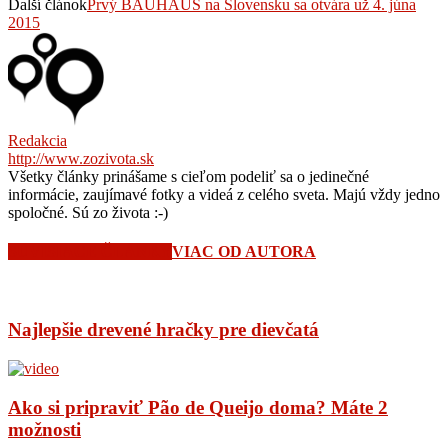
Ďalší článok
Prvý BAUHAUS na Slovensku sa otvára už 4. júna
2015
Redakcia
http://www.zozivota.sk
Všetky články prinášame s cieľom podeliť sa o jedinečné
informácie, zaujímavé fotky a videá z celého sveta. Majú vždy jedno
spoločné. Sú zo života :-)
SÚVISIACE ČLÁNKY
VIAC OD AUTORA
Najlepšie drevené hračky pre dievčatá
Ako si pripraviť Pão de Queijo doma? Máte 2
možnosti