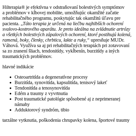
Hilterapia® je efektívna v odstraňovaní bolestivých symptómov
a problémov v kĺbovej mobilite, umožňujúc okamžité začatie
rehabilitačného programu, poskytujúc tak okamžitú úľavu pre
pacienta. „
Táto terapia je určená na liečbu najhlbších ochorení
svalovo-kostrového aparátu. Je preto ideálna na zvládnutie artrózy
a všetkých bolestivých zápalových ochorení, ktoré postihujú kolená,
ramená, boky, členky, chrbticu, lakte a ruky,“
upresňuje MUDr.
Váhová. Využíva sa aj pri rehabilitačných terapiách pri zotavovaní
sa zo zranení šliach, tendonitídy, vykĺbenín, burzitídy a iných
traumatických problémov.
hlavné indikácie
Osteoartritída a degeneratívne procesy
Burzitída, synovitída, kapsulitída, tenisový lakeť
Tendonitída a tenosynovitída
Edém a traumy z vyvrtnutia
Post traumatické patológie spôsobené aj z neprimeranej
námahy
Adduktorový syndróm, tibio
tarzálne vytknutia, poškodenia chrupavky kolena, športové traumy