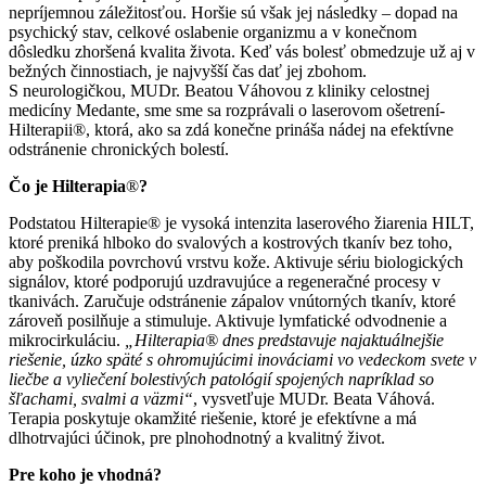
nepríjemnou záležitosťou. Horšie sú však jej následky – dopad na
psychický stav, celkové oslabenie organizmu a v konečnom
dôsledku zhoršená kvalita života. Keď vás bolesť obmedzuje už aj v
bežných činnostiach, je najvyšší čas dať jej zbohom.
S neurologičkou, MUDr. Beatou Váhovou z kliniky celostnej
medicíny Medante, sme sme sa rozprávali o laserovom ošetrení-
Hilterapii®, ktorá, ako sa zdá konečne prináša nádej na efektívne
odstránenie chronických bolestí.
Čo je Hilterapia
®
?
Podstatou Hilterapie® je vysoká intenzita laserového žiarenia HILT,
ktoré preniká hlboko do svalových a kostrových tkanív bez toho,
aby poškodila povrchovú vrstvu kože. Aktivuje sériu biologických
signálov, ktoré podporujú uzdravujúce a regeneračné procesy v
tkanivách. Zaručuje odstránenie zápalov vnútorných tkanív, ktoré
zároveň posilňuje a stimuluje. Aktivuje lymfatické odvodnenie a
mikrocirkuláciu.
„Hilterapia® dnes predstavuje najaktuálnejšie
riešenie, úzko späté s ohromujúcimi inováciami vo vedeckom svete v
liečbe a vyliečení bolestivých patológií spojených napríklad so
šľachami, svalmi a väzmi“
, vysvetľuje MUDr. Beata Váhová.
Terapia poskytuje okamžité riešenie, ktoré je efektívne a má
dlhotrvajúci účinok, pre plnohodnotný a kvalitný život.
Pre koho je vhodná?