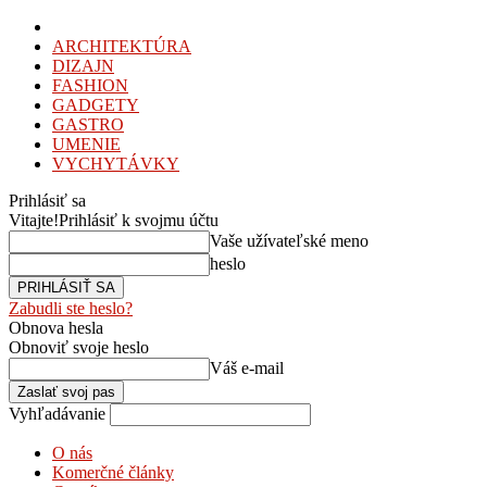
ARCHITEKTÚRA
DIZAJN
FASHION
GADGETY
GASTRO
UMENIE
VYCHYTÁVKY
Prihlásiť sa
Vitajte!
Prihlásiť k svojmu účtu
Vaše užívateľské meno
heslo
Zabudli ste heslo?
Obnova hesla
Obnoviť svoje heslo
Váš e-mail
Vyhľadávanie
O nás
Komerčné články