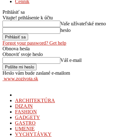
Cenník
Prihlásiť sa
Vitajte! prihlásenie k účtu
Vaše užívateľské meno
heslo
Forgot your password? Get help
Obnova hesla
Obnoviť svoje heslo
Váš e-mail
Heslo vám bude zaslané e-mailom
www.zozivota.sk
ARCHITEKTÚRA
DIZAJN
FASHION
GADGETY
GASTRO
UMENIE
VYCHYTÁVKY