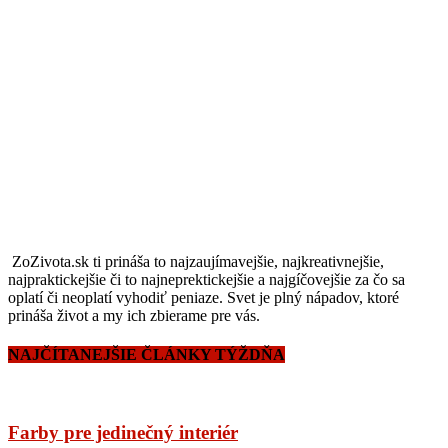
ZoZivota.sk ti prináša to najzaujímavejšie, najkreativnejšie,
najpraktickejšie či to najneprektickejšie a najgíčovejšie za čo sa
oplatí či neoplatí vyhodiť peniaze. Svet je plný nápadov, ktoré
prináša život a my ich zbierame pre vás.
NAJČÍTANEJŠIE ČLÁNKY TÝŽDŇA
Farby pre jedinečný interiér