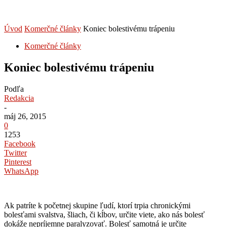
Úvod
Komerčné články
Koniec bolestivému trápeniu
Komerčné články
Koniec bolestivému trápeniu
Podľa
Redakcia
-
máj 26, 2015
0
1253
Facebook
Twitter
Pinterest
WhatsApp
Ak patríte k početnej skupine ľudí, ktorí trpia chronickými
bolesťami svalstva, šliach, či kĺbov, určite viete, ako nás bolesť
dokáže nepríjemne paralyzovať. Bolesť samotná je určite