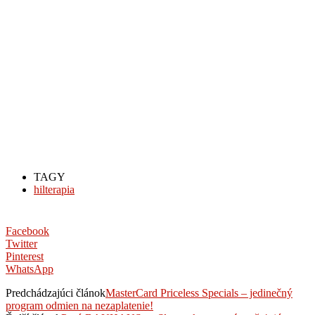
TAGY
hilterapia
Facebook
Twitter
Pinterest
WhatsApp
Predchádzajúci článok
MasterCard Priceless Specials – jedinečný
program odmien na nezaplatenie!