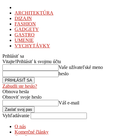
ARCHITEKTÚRA
DIZAJN
FASHION
GADGETY
GASTRO
UMENIE
VYCHYTÁVKY
Prihlásiť sa
Vitajte!
Prihlásiť k svojmu účtu
Vaše užívateľské meno
heslo
Zabudli ste heslo?
Obnova hesla
Obnoviť svoje heslo
Váš e-mail
Vyhľadávanie
O nás
Komerčné články