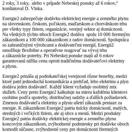
2 roky, 3 roky, alebo v prípade Nebeskej ponuky až 6 rokov,“
konštatoval D. Vlnka.
Energie2 zabezpečuje dodávku elektrickej energie a zemného plynu
na slovenskom, českom, poľskom, maďarskom a chorvátskom trhu
pre všetky typy firiem, organizácie, verejný sektor aj domácnosti.
Na všetkých týchto trhoch Energie2 dodáva spolu 10 000 firemným
zákazníkom a 100 000 zákazníkom z radov domácností. Spolupráca
so zahraničnými výrobcami a dodávateľmi energií, Energii2
umožňuje flexibilne a operatívne reagovať na vývoj trhu
a zákaznícke potreby. Pri Nebeskej ponuke majú až 6 rokov
garantovanú nižšiu cenu oproti tradičnému dodávateľovi elektriny
a plynu.
Energie2 prináša aj podnikateľskej verejnosti rôzne benefity, medzi
ktoré patrí jednoduchá komunikácia a prehľad, lebo elektrinu a plyn
dodáva jeden dodávateľ. Každý klient vyžaduje osobitný mix
služieb. Ceny preto Energie2 kalkuluje na mieru každému klientovi
osobitne podľa spotreby, distribučnej sadzby a ďalších požiadaviek.
Zmenou dodávateľa elektriny a plynu ušetrí zákazník peniaze za
energie. K zákazníkom Energie2 patria tisícky domácností, malých,
stredných i veľkých firiem, ale aj obce a mestá. Medzi produkty
Energie2 patria dodávky elektrickej energie a zemného plynu
koncovým zákazníkom, zvýhodnené podmienky pri dodávke oboch
komodít súčasne, zvýhodnené ceny pre domácnosti firemných