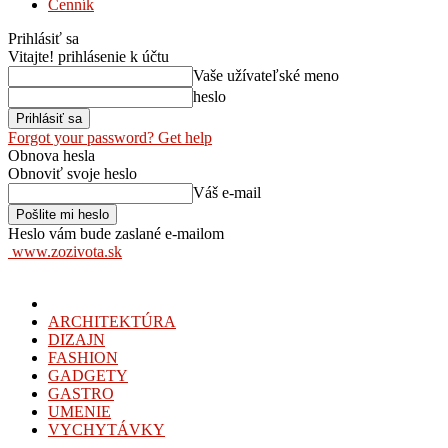
Cenník
Prihlásiť sa
Vitajte! prihlásenie k účtu
Vaše užívateľské meno
heslo
Forgot your password? Get help
Obnova hesla
Obnoviť svoje heslo
Váš e-mail
Heslo vám bude zaslané e-mailom
www.zozivota.sk
ARCHITEKTÚRA
DIZAJN
FASHION
GADGETY
GASTRO
UMENIE
VYCHYTÁVKY