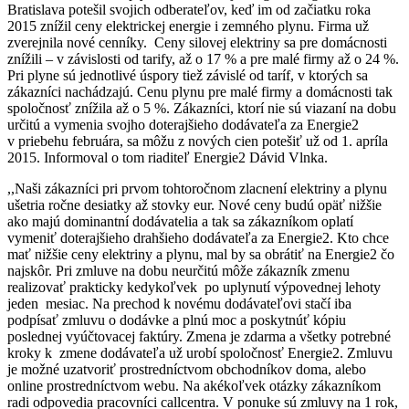
Bratislava potešil svojich odberateľov, keď im od začiatku roka
2015 znížil ceny elektrickej energie i zemného plynu. Firma už
zverejnila nové cenníky. Ceny silovej elektriny sa pre domácnosti
znížili – v závislosti od tarify, až o 17 % a pre malé firmy až o 24 %.
Pri plyne sú jednotlivé úspory tiež závislé od taríf, v ktorých sa
zákazníci nachádzajú. Cenu plynu pre malé firmy a domácnosti tak
spoločnosť znížila až o 5 %. Zákazníci, ktorí nie sú viazaní na dobu
určitú a vymenia svojho doterajšieho dodávateľa za Energie2
v priebehu februára, sa môžu z nových cien potešiť už od 1. apríla
2015. Informoval o tom riaditeľ Energie2 Dávid Vlnka.
,,Naši zákazníci pri prvom tohtoročnom zlacnení elektriny a plynu
ušetria ročne desiatky až stovky eur. Nové ceny budú opäť nižšie
ako majú dominantní dodávatelia a tak sa zákazníkom oplatí
vymeniť doterajšieho drahšieho dodávateľa za Energie2. Kto chce
mať nižšie ceny elektriny a plynu, mal by sa obrátiť na Energie2 čo
najskôr. Pri zmluve na dobu neurčitú môže zákazník zmenu
realizovať prakticky kedykoľvek po uplynutí výpovednej lehoty
jeden mesiac. Na prechod k novému dodávateľovi stačí iba
podpísať zmluvu o dodávke a plnú moc a poskytnúť kópiu
poslednej vyúčtovacej faktúry. Zmena je zdarma a všetky potrebné
kroky k zmene dodávateľa už urobí spoločnosť Energie2. Zmluvu
je možné uzatvoriť prostredníctvom obchodníkov doma, alebo
online prostredníctvom webu. Na akékoľvek otázky zákazníkom
radi odpovedia pracovníci callcentra. V ponuke sú zmluvy na 1 rok,