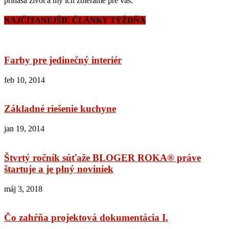
prináša život a my ich zbierame pre vás.
NAJČÍTANEJŠIE ČLÁNKY TÝŽDŇA
Farby pre jedinečný interiér
feb 10, 2014
Základné riešenie kuchyne
jan 19, 2014
Štvrtý ročník súťaže BLOGER ROKA® práve
štartuje a je plný noviniek
máj 3, 2018
Čo zahŕňa projektová dokumentácia I.