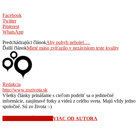
Facebook
Twitter
Pinterest
WhatsApp
Predchádzajúci článok
Aby pohyb nebolel….
Ďalší článok
Mleté mäso zvíťazilo v nezávislom teste kvality
Redakcia
http://www.zozivota.sk
Všetky články prinášame s cieľom podeliť sa o jedinečné
informácie, zaujímavé fotky a videá z celého sveta. Majú vždy jedno
spoločné. Sú zo života :-)
SÚVISIACE ČLÁNKY
VIAC OD AUTORA