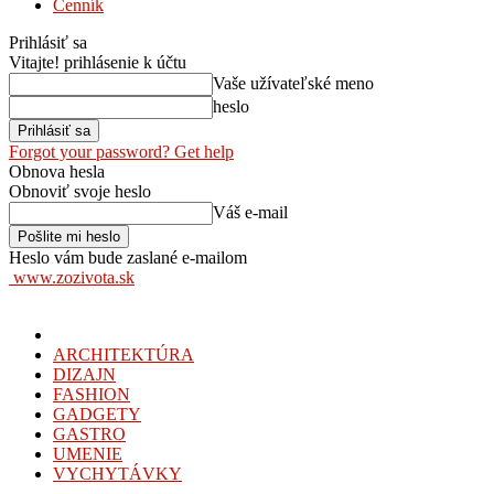
Cenník
Prihlásiť sa
Vitajte! prihlásenie k účtu
Vaše užívateľské meno
heslo
Forgot your password? Get help
Obnova hesla
Obnoviť svoje heslo
Váš e-mail
Heslo vám bude zaslané e-mailom
www.zozivota.sk
ARCHITEKTÚRA
DIZAJN
FASHION
GADGETY
GASTRO
UMENIE
VYCHYTÁVKY