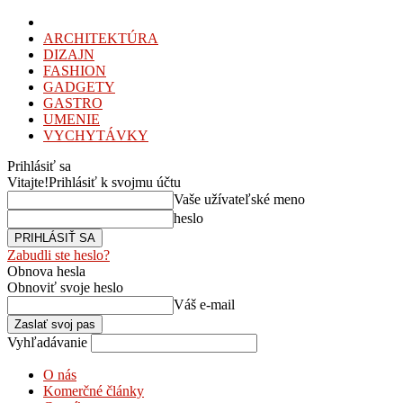
ARCHITEKTÚRA
DIZAJN
FASHION
GADGETY
GASTRO
UMENIE
VYCHYTÁVKY
Prihlásiť sa
Vitajte!
Prihlásiť k svojmu účtu
Vaše užívateľské meno
heslo
Zabudli ste heslo?
Obnova hesla
Obnoviť svoje heslo
Váš e-mail
Vyhľadávanie
O nás
Komerčné články