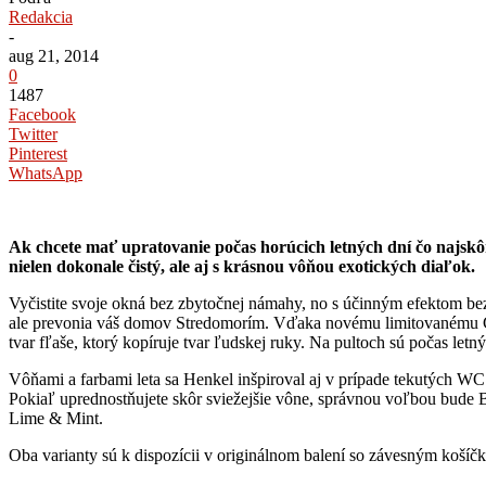
Redakcia
-
aug 21, 2014
0
1487
Facebook
Twitter
Pinterest
WhatsApp
Ak chcete mať upratovanie počas horúcich letných dní čo najskô
nielen dokonale čistý, ale aj s krásnou vôňou exotických diaľok.
Vyčistite svoje okná bez zbytočnej námahy, no s účinným efektom bez
ale prevonia váš domov Stredomorím. Vďaka novému limitovanému Cli
tvar fľaše, ktorý kopíruje tvar ľudskej ruky. Na pultoch sú počas l
Vôňami a farbami leta sa Henkel inšpiroval aj v prípade tekutých 
Pokiaľ uprednostňujete skôr sviežejšie vône, správnou voľbou bude 
Lime & Mint.
Oba varianty sú k dispozícii v originálnom balení so závesným koš