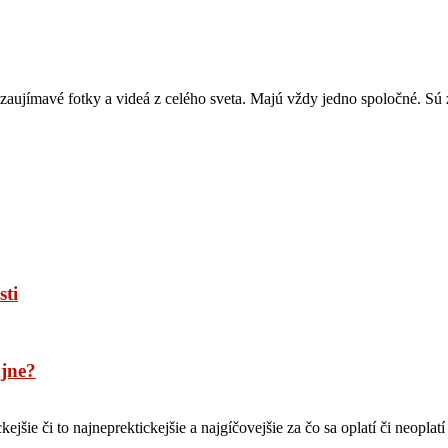
zaujímavé fotky a videá z celého sveta. Majú vždy jedno spoločné. Sú z
sti
ajne?
ckejšie či to najneprektickejšie a najgíčovejšie za čo sa oplatí či neopla