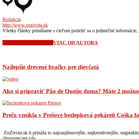
Redakcia
http://www.zozivota.sk
Všetky články prinášame s cieľom podeliť sa o jedinečné informácie, 
SÚVISIACE ČLÁNKY
VIAC OD AUTORA
Najlepšie drevené hračky pre dievčatá
Ako si pripraviť Pão de Queijo doma? Máte 2 možno
Prečo vznikla v Prešove bezlepková pekáreň Coška f
ZoZivota.sk ti prináša to najzaujímavejšie, najkreativnejšie, najprakti
zbierame pre vás.