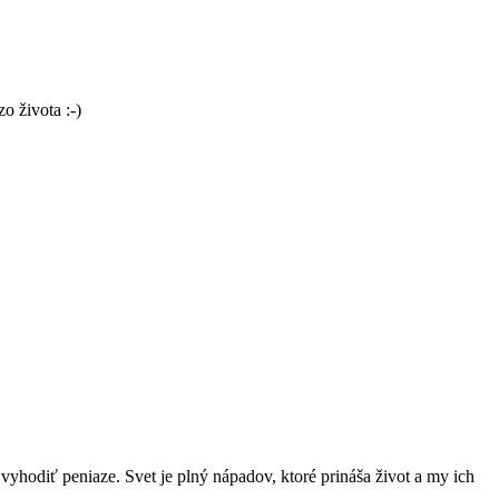
o života :-)
tí vyhodiť peniaze. Svet je plný nápadov, ktoré prináša život a my ich