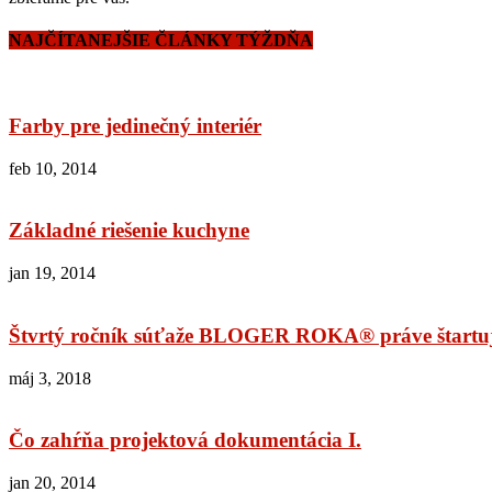
NAJČÍTANEJŠIE ČLÁNKY TÝŽDŇA
Farby pre jedinečný interiér
feb 10, 2014
Základné riešenie kuchyne
jan 19, 2014
Štvrtý ročník súťaže BLOGER ROKA® práve štartuje
máj 3, 2018
Čo zahŕňa projektová dokumentácia I.
jan 20, 2014