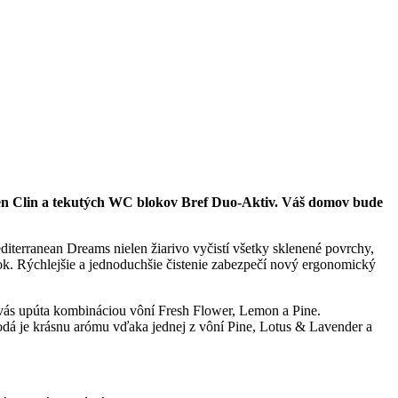
okien Clin a tekutých WC blokov Bref Duo-Aktiv. Váš domov bude
iterranean Dreams nielen žiarivo vyčistí všetky sklenené povrchy,
. Rýchlejšie a jednoduchšie čistenie zabezpečí nový ergonomický
vás upúta kombináciou vôní Fresh Flower, Lemon a Pine.
odá je krásnu arómu vďaka jednej z vôní Pine, Lotus & Lavender a