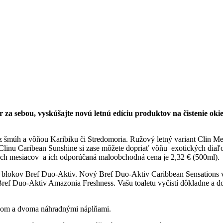
r za sebou, vyskúšajte novú letnú edíciu produktov na čistenie 
 šmúh a vôňou Karibiku či Stredomoria. Ružový letný variant Clin Med
nu Caribean Sunshine si zase môžete dopriať vôňu exotických diaľok
etných mesiacov a ich odporúčaná maloobchodná cena je 2,32 € (500ml).
WC blokov Bref Duo-Aktiv. Nový Bref Duo-Aktiv Caribbean Sensations 
Bref Duo-Aktiv Amazonia Freshness. Vašu toaletu vyčistí dôkladne a d
íčkom a dvoma náhradnými náplňami.