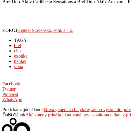
Bref Duo-Aktiv Caribbean Sensations a Bref Duo-Aktiv Amazonia Fre
ZDROJ
Henkel Slovensko, spol. s r. o.
TAGY
bref
clin
exotika
henkel
vona
Facebook
Twitter
Pinterest
WhatsApp
Predchádzajúci článok
Nová generácia bicyklov, alebo výstrel do prá
Ďalší článok
Aké zmeny prináša plánovaná novela zákona o dani z pr