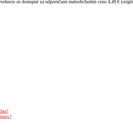
shness sú dostupné za odporúčanú maloobchodnú cenu 4,49 € (originá
zdna?
íjmov?