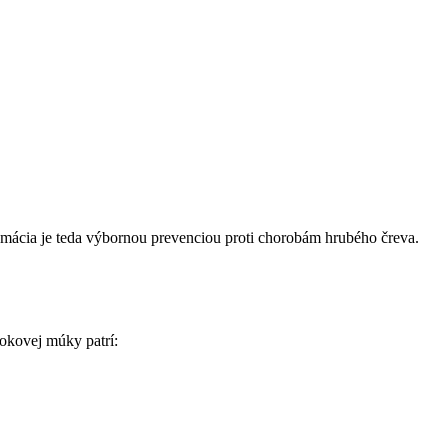
umácia je teda výbornou prevenciou proti chorobám hrubého čreva.
okovej múky patrí: