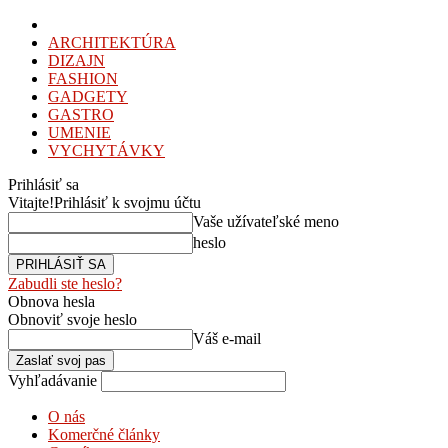
ARCHITEKTÚRA
DIZAJN
FASHION
GADGETY
GASTRO
UMENIE
VYCHYTÁVKY
Prihlásiť sa
Vitajte!
Prihlásiť k svojmu účtu
Vaše užívateľské meno
heslo
Zabudli ste heslo?
Obnova hesla
Obnoviť svoje heslo
Váš e-mail
Vyhľadávanie
O nás
Komerčné články