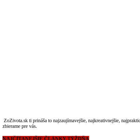
ZoZivota.sk ti prináša to najzaujímavejšie, najkreativnejšie, najprakti
zbierame pre vás.
NAJČÍTANEJŠIE ČLÁNKY TÝŽDŇA