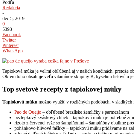
Podľa
Redakcia
-
dec 5, 2019
0
5393
Facebook
Twitter
Pinterest
WhatsApp
Tapioková múka je veľmi obľúbená aj v našich končinách, pretože ob
Okrem toho obsahuje veľa vitamínov skupiny B, kyselinu listovú a je
Top svetové recepty z tapiokovej múky
Tapiokovú múku
možno využiť v rozličných podobách, v sladkých i 
Pao de Queijo
– obľúbené brazílske žemličky s parmezánom
bezlepkový kváskový chlieb – tapiokovú múku je potrebné zm
rizoto z červenej ryže so šampiňónmi – šampiňóny obalíme pred 
pohánkovo-hlivové fašírky – tapiokovú múku pridávame na zahu
zdravé datľové tyčinky a lá Twix – cesto na tyčinky pripravuje