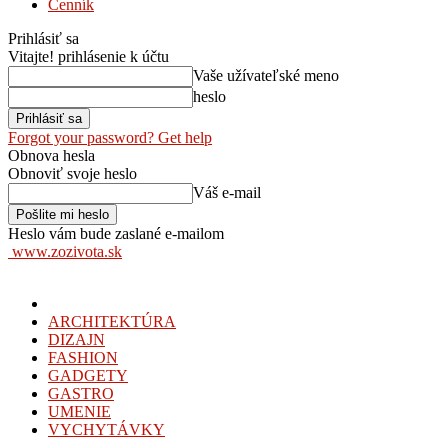
Cenník
Prihlásiť sa
Vitajte! prihlásenie k účtu
Vaše užívateľské meno
heslo
Forgot your password? Get help
Obnova hesla
Obnoviť svoje heslo
Váš e-mail
Heslo vám bude zaslané e-mailom
www.zozivota.sk
ARCHITEKTÚRA
DIZAJN
FASHION
GADGETY
GASTRO
UMENIE
VYCHYTÁVKY