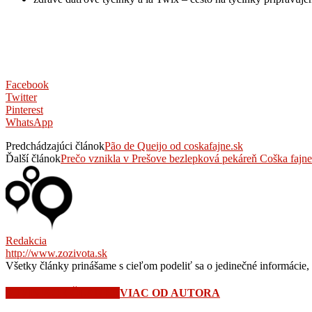
Facebook
Twitter
Pinterest
WhatsApp
Predchádzajúci článok
Pão de Queijo od coskafajne.sk
Ďalší článok
Prečo vznikla v Prešove bezlepková pekáreň Coška fajn
Redakcia
http://www.zozivota.sk
Všetky články prinášame s cieľom podeliť sa o jedinečné informácie, 
SÚVISIACE ČLÁNKY
VIAC OD AUTORA