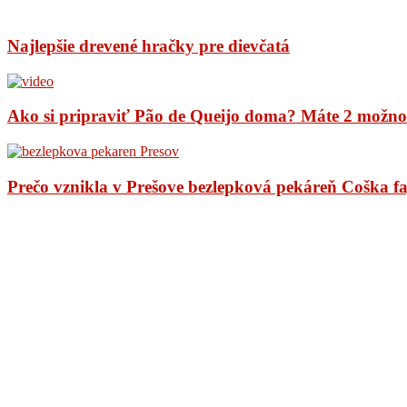
Najlepšie drevené hračky pre dievčatá
Ako si pripraviť Pão de Queijo doma? Máte 2 možno
Prečo vznikla v Prešove bezlepková pekáreň Coška f