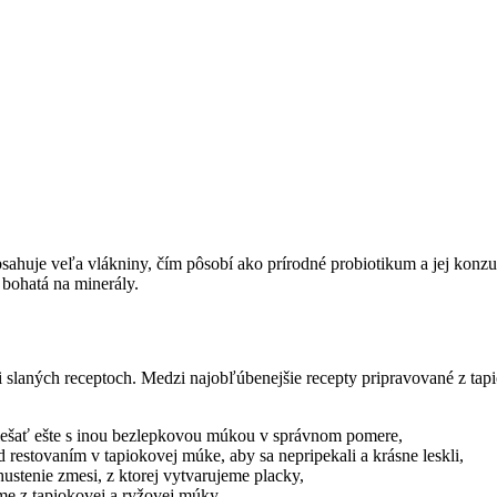
sahuje veľa vlákniny, čím pôsobí ako prírodné probiotikum a jej konz
 bohatá na minerály.
slaných receptoch. Medzi najobľúbenejšie recepty pripravované z tapi
iešať ešte s inou bezlepkovou múkou v správnom pomere,
restovaním v tapiokovej múke, aby sa nepripekali a krásne leskli,
stenie zmesi, z ktorej vytvarujeme placky,
me z tapiokovej a ryžovej múky.