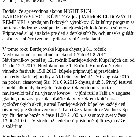
21.00.),“ vymenovala T.Šatanková.
Dodala, že sprievodnou akciou NIGHT RUN
BARDEJOVSKÝCH KÚPEĽOV je aj JARMOK ĽUDOVÝCH
REMESIEL s predajom ľudových výrobkov. O kultúrny program sa
postará celodenné vystúpenie bardejovských folklórnych súborov.
Pripravené sú aj atrakcie pre deti a detské súťaže, ochutnávka gulášu
a stánky s občerstvením a grilovanými špecialitami.
V tomto roku Bardejovské kúpele chystajú 61. ročník
Medzinárodného hudobného leta od 1.7 do 31.8.2015.
Návštevníkov poteší aj 12. ročník Bardejovských Kúpeľných dní od
11. do 12.7.2015. Novinkou bude 1. Ročník Hornošarišského
vínneho festivalu 15.8.2015, kúpele pripravujú aj pravidelné
koncerty klasickej hudby a Alžbetínsky deň dňa 30. augusta 2015
na počesť cisárovnej Sisi. Na 6.9.2015 chystajú už 3. Pivný festival
s prehliadkou dychových nástrojov. Okrem toho sa môžu
návštevníci tešiť na výstavy kvetov – v júni ruží a ľalií a v auguste
gladiol, obrazov, plastík a ďalšie aktivity. Okrem kultúrno-
spoločenských akcií je areál Bardejovských kúpeľov každý deň
otvorený pre širokú verejnosť. Tá môže v komplexe Wellness Spa
využiť denne bazén v čase 11.00-21.00 h. a saunový svet v čase
13.00-21.00 h. V stredu až nedeľu sú prístupné aj fitnes,masáže
a solárium.
Bardejovské kúpele patria k najobľúbenejším, najnavštevovanejším