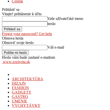
Cenník
Prihlásiť sa
Vitajte! prihlásenie k účtu
Vaše užívateľské meno
heslo
Forgot your password? Get help
Obnova hesla
Obnoviť svoje heslo
Váš e-mail
Heslo vám bude zaslané e-mailom
www.zozivota.sk
ARCHITEKTÚRA
DIZAJN
FASHION
GADGETY
GASTRO
UMENIE
VYCHYTÁVKY