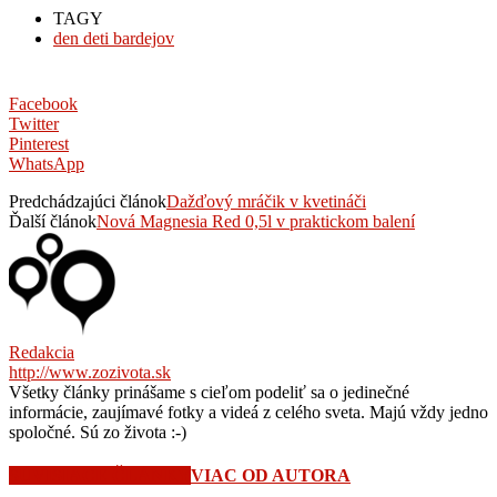
TAGY
den deti bardejov
Facebook
Twitter
Pinterest
WhatsApp
Predchádzajúci článok
Dažďový mráčik v kvetináči
Ďalší článok
Nová Magnesia Red 0,5l v praktickom balení
Redakcia
http://www.zozivota.sk
Všetky články prinášame s cieľom podeliť sa o jedinečné
informácie, zaujímavé fotky a videá z celého sveta. Majú vždy jedno
spoločné. Sú zo života :-)
SÚVISIACE ČLÁNKY
VIAC OD AUTORA