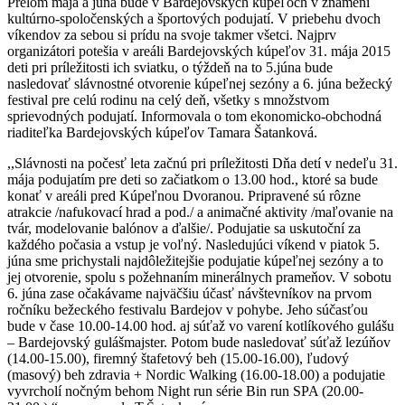
Prelom mája a júna bude v Bardejovských kúpeľoch v znamení
kultúrno-spoločenských a športových podujatí. V priebehu dvoch
víkendov za sebou si prídu na svoje takmer všetci. Najprv
organizátori potešia v areáli Bardejovských kúpeľov 31. mája 2015
deti pri príležitosti ich sviatku, o týždeň na to 5.júna bude
nasledovať slávnostné otvorenie kúpeľnej sezóny a 6. júna bežecký
festival pre celú rodinu na celý deň, všetky s množstvom
sprievodných podujatí. Informovala o tom ekonomicko-obchodná
riaditeľka Bardejovských kúpeľov Tamara Šatanková.
,,Slávnosti na počesť leta začnú pri príležitosti Dňa detí v nedeľu 31.
mája podujatím pre deti so začiatkom o 13.00 hod., ktoré sa bude
konať v areáli pred Kúpeľnou Dvoranou. Pripravené sú rôzne
atrakcie /nafukovací hrad a pod./ a animačné aktivity /maľovanie na
tvár, modelovanie balónov a ďalšie/. Podujatie sa uskutoční za
každého počasia a vstup je voľný. Nasledujúci víkend v piatok 5.
júna sme prichystali najdôležitejšie podujatie kúpeľnej sezóny a to
jej otvorenie, spolu s požehnaním minerálnych prameňov. V sobotu
6. júna zase očakávame najväčšiu účasť návštevníkov na prvom
ročníku bežeckého festivalu Bardejov v pohybe. Jeho súčasťou
bude v čase 10.00-14.00 hod. aj súťaž vo varení kotlíkového gulášu
– Bardejovský gulášmajster. Potom bude nasledovať súťaž lezúňov
(14.00-15.00), firemný štafetový beh (15.00-16.00), ľudový
(masový) beh zdravia + Nordic Walking (16.00-18.00) a podujatie
vyvrcholí nočným behom Night run série Bin run SPA (20.00-