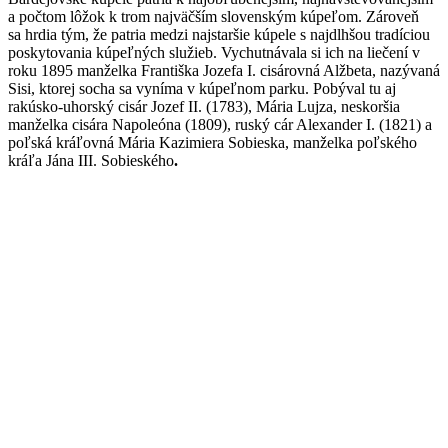
a počtom lôžok k trom najväčším slovenským kúpeľom. Zároveň
sa hrdia tým, že patria medzi najstaršie kúpele s najdlhšou tradíciou
poskytovania kúpeľných služieb. Vychutnávala si ich na liečení v
roku 1895 manželka Františka Jozefa I. cisárovná Alžbeta, nazývaná
Sisi, ktorej socha sa vyníma v kúpeľnom parku. Pobýval tu aj
rakúsko-uhorský cisár Jozef II. (1783), Mária Lujza, neskoršia
manželka cisára Napoleóna (1809), ruský cár Alexander I. (1821) a
poľská kráľovná Mária Kazimiera Sobieska, manželka poľského
kráľa Jána III. Sobieského
.