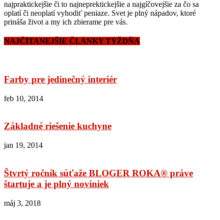
najpraktickejšie či to najneprektickejšie a najgíčovejšie za čo sa
oplatí či neoplatí vyhodiť peniaze. Svet je plný nápadov, ktoré
prináša život a my ich zbierame pre vás.
NAJČÍTANEJŠIE ČLÁNKY TÝŽDŇA
Farby pre jedinečný interiér
feb 10, 2014
Základné riešenie kuchyne
jan 19, 2014
Štvrtý ročník súťaže BLOGER ROKA® práve
štartuje a je plný noviniek
máj 3, 2018