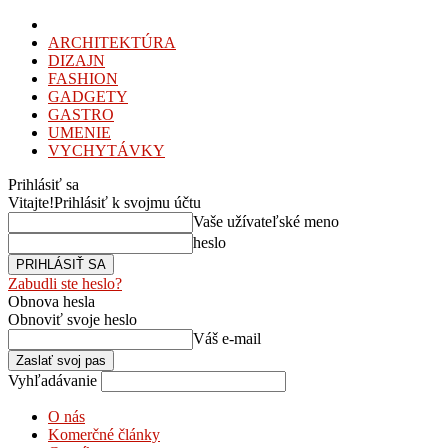
ARCHITEKTÚRA
DIZAJN
FASHION
GADGETY
GASTRO
UMENIE
VYCHYTÁVKY
Prihlásiť sa
Vitajte!
Prihlásiť k svojmu účtu
Vaše užívateľské meno
heslo
Zabudli ste heslo?
Obnova hesla
Obnoviť svoje heslo
Váš e-mail
Vyhľadávanie
O nás
Komerčné články