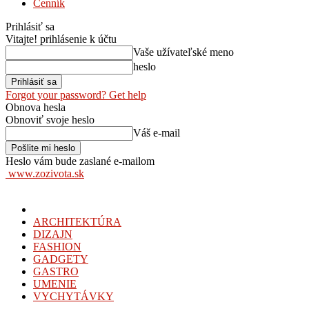
Cenník
Prihlásiť sa
Vitajte! prihlásenie k účtu
Vaše užívateľské meno
heslo
Forgot your password? Get help
Obnova hesla
Obnoviť svoje heslo
Váš e-mail
Heslo vám bude zaslané e-mailom
www.zozivota.sk
ARCHITEKTÚRA
DIZAJN
FASHION
GADGETY
GASTRO
UMENIE
VYCHYTÁVKY