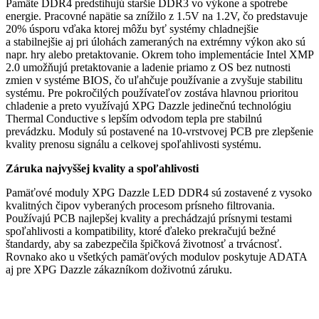
Pamäte DDR4 predstihujú staršie DDR3 vo výkone a spotrebe
energie. Pracovné napätie sa znížilo z 1.5V na 1.2V, čo predstavuje
20% úsporu vďaka ktorej môžu byť systémy chladnejšie
a stabilnejšie aj pri úlohách zameraných na extrémny výkon ako sú
napr. hry alebo pretaktovanie. Okrem toho implementácie Intel XMP
2.0 umožňujú pretaktovanie a ladenie priamo z OS bez nutnosti
zmien v systéme BIOS, čo uľahčuje používanie a zvyšuje stabilitu
systému. Pre pokročilých používateľov zostáva hlavnou prioritou
chladenie a preto využívajú XPG Dazzle jedinečnú technológiu
Thermal Conductive s lepším odvodom tepla pre stabilnú
prevádzku. Moduly sú postavené na 10-vrstvovej PCB pre zlepšenie
kvality prenosu signálu a celkovej spoľahlivosti systému.
Záruka najvyššej kvality a spoľahlivosti
Pamäťové moduly XPG Dazzle LED DDR4 sú zostavené z vysoko
kvalitných čipov vyberaných procesom prísneho filtrovania.
Používajú PCB najlepšej kvality a prechádzajú prísnymi testami
spoľahlivosti a kompatibility, ktoré ďaleko prekračujú bežné
štandardy, aby sa zabezpečila špičková životnosť a trvácnosť.
Rovnako ako u všetkých pamäťových modulov poskytuje ADATA
aj pre XPG Dazzle zákazníkom doživotnú záruku.