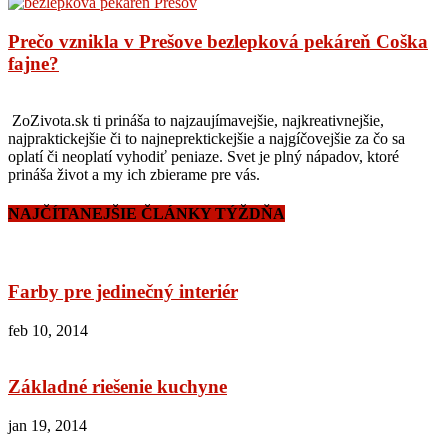
Prečo vznikla v Prešove bezlepková pekáreň Coška
fajne?
ZoZivota.sk ti prináša to najzaujímavejšie, najkreativnejšie,
najpraktickejšie či to najneprektickejšie a najgíčovejšie za čo sa
oplatí či neoplatí vyhodiť peniaze. Svet je plný nápadov, ktoré
prináša život a my ich zbierame pre vás.
NAJČÍTANEJŠIE ČLÁNKY TÝŽDŇA
Farby pre jedinečný interiér
feb 10, 2014
Základné riešenie kuchyne
jan 19, 2014