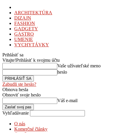
ARCHITEKTÚRA
DIZAJN
FASHION
GADGETY
GASTRO
UMENIE
VYCHYTÁVKY
Prihlásiť sa
Vitajte!
Prihlásiť k svojmu účtu
Vaše užívateľské meno
heslo
Zabudli ste heslo?
Obnova hesla
Obnoviť svoje heslo
Váš e-mail
Vyhľadávanie
O nás
Komerčné články