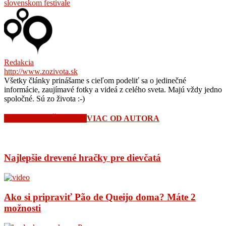
slovenskom festivale
Redakcia
http://www.zozivota.sk
Všetky články prinášame s cieľom podeliť sa o jedinečné
informácie, zaujímavé fotky a videá z celého sveta. Majú vždy jedno
spoločné. Sú zo života :-)
SÚVISIACE ČLÁNKY
VIAC OD AUTORA
Najlepšie drevené hračky pre dievčatá
Ako si pripraviť Pão de Queijo doma? Máte 2
možnosti