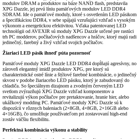
modulov DRAM a produktov na báze NAND flash, predstavila
XPG Dazzle, jej prvú líniu pamäťových modulov LED DDR4
SDRAM. Ide o pamäťové moduly, ktoré s osvetlením LED pásikom
a špecifikáciou DDR4, v sebe spájajú vzrušujúci vzhľad s vysokým
výkonom a energetickou efektivitou. Vďaka patentovanej LED
technológii od AVEXIR sú moduly XPG Dazzle určené pre rastúci
trh PC modderov, počítačových nadšencov a hráčov, ktorý majú radi
jedinečný, farebný a živý vzhľad svojich počítačov.
Žiariaci LED pásik ihneď púta pozornosť
Pamäťové moduly XPG Dazzle LED DDR4 dopĺňajú agresívny, no
zároveň elegantný imidž produktov XPG, pre ktorý sú
charakteristické ostré línie a štýlové farebné kombinácie, o jedinečný
skvost v podobe žiariaceho LED pásiku, ktorý je zabudovaný do
chladiča. So špeciálnym dizajnom a zvodným červeným LED
svetlom zvýrazňujú XPG Dazzle vzhľad komponentov a
revitalizujú výkon počítačov pre pretaktovanie, hranie hier, alebo
ukážkový modding PC. Pamäťové moduly XPG Dazzle sú k
dispozícii v rôznych baleniach (2×8GB, 4×8GB, 2×16GB alebo
4×16GB), čo umožňuje používateľom pri zostavovaní high-end
zostáv väčšiu flexibilitu.
Perfektná kombinácia výkonu a stability