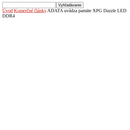
Úvod
Komerčné články
ADATA uvádza pamäte XPG Dazzle LED
DDR4