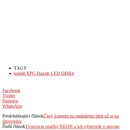
TAGY
pamät XPG Dazzle LED DDR4
Facebook
Twitter
Pinterest
WhatsApp
Predchádzajúci článok
Čistý kolagén na omladenie pleti už aj na
Slovensku
Ďalší článok
Tvorcovia značky NEON a ich výpovede o novom