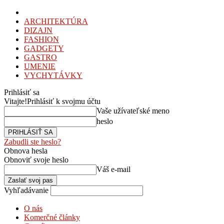
ARCHITEKTÚRA
DIZAJN
FASHION
GADGETY
GASTRO
UMENIE
VYCHYTÁVKY
Prihlásiť sa
Vitajte!
Prihlásiť k svojmu účtu
Vaše užívateľské meno
heslo
Zabudli ste heslo?
Obnova hesla
Obnoviť svoje heslo
Váš e-mail
Vyhľadávanie
O nás
Komerčné články