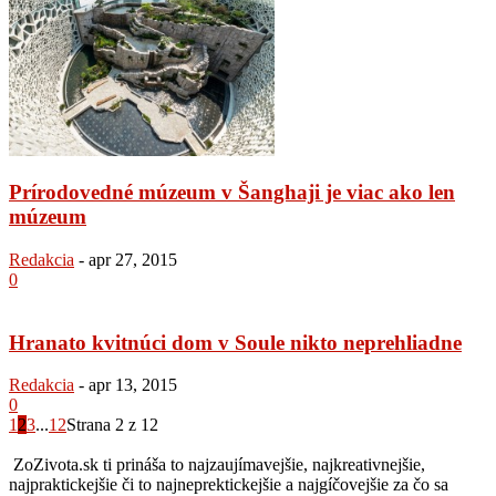
Prírodovedné múzeum v Šanghaji je viac ako len
múzeum
Redakcia
-
apr 27, 2015
0
Hranato kvitnúci dom v Soule nikto neprehliadne
Redakcia
-
apr 13, 2015
0
1
2
3
...
12
Strana 2 z 12
ZoZivota.sk ti prináša to najzaujímavejšie, najkreativnejšie,
najpraktickejšie či to najneprektickejšie a najgíčovejšie za čo sa