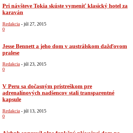
Pri návšteve Tokia skúste vymeniť klasický hotel za
karaván
Redakcia
-
júl 27, 2015
0
Jesse Bennett a jeho dom v austrálskom dažďovom
pralese
Redakcia
-
júl 23, 2015
0
V Peru sa dočasným prístreškom pre
adrenalínových nadšencov stali transparentné
kapsule
Redakcia
-
júl 13, 2015
0