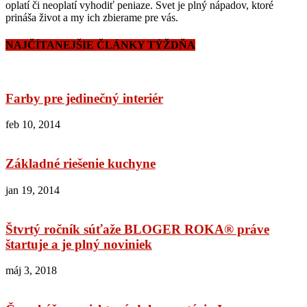
oplatí či neoplatí vyhodiť peniaze. Svet je plný nápadov, ktoré
prináša život a my ich zbierame pre vás.
NAJČÍTANEJŠIE ČLÁNKY TÝŽDŇA
Farby pre jedinečný interiér
feb 10, 2014
Základné riešenie kuchyne
jan 19, 2014
Štvrtý ročník súťaže BLOGER ROKA® práve
štartuje a je plný noviniek
máj 3, 2018