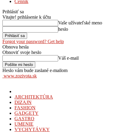
Cenník
Prihlásiť sa
Vitajte! prihlásenie k účtu
Vaše užívateľské meno
heslo
Forgot your password? Get help
Obnova hesla
Obnoviť svoje heslo
Váš e-mail
Heslo vám bude zaslané e-mailom
www.zozivota.sk
ARCHITEKTÚRA
DIZAJN
FASHION
GADGETY
GASTRO
UMENIE
VYCHYTÁVKY