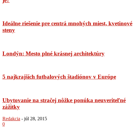
je?
Ideálne riešenie pre centrá mnohých miest, kvetinové
steny
Londýn: Mesto plné krásnej architektúry
5 najkrajších futbalových štadiónov v Európe
Ubytovanie na stračej nôžke ponúka neuveriteľné
zážitky
Redakcia
-
júl 28, 2015
0