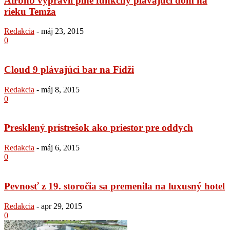
Airbnb vypravil plne funkčný plávajuci dom na
rieku Temža
Redakcia
-
máj 23, 2015
0
Cloud 9 plávajúci bar na Fidži
Redakcia
-
máj 8, 2015
0
Presklený prístrešok ako priestor pre oddych
Redakcia
-
máj 6, 2015
0
Pevnosť z 19. storočia sa premenila na luxusný hotel
Redakcia
-
apr 29, 2015
0