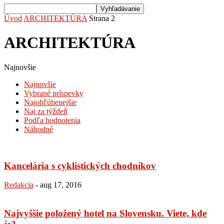
Úvod
ARCHITEKTÚRA
Strana 2
ARCHITEKTÚRA
Najnovšie
Najnovšie
Vybrané príspevky
Najobľúbenejšie
Naj za týždeň
Podľa hodnotenia
Náhodné
Kancelária s cyklistických chodníkov
Redakcia
-
aug 17, 2016
Najvyššie položený hotel na Slovensku. Viete, kde