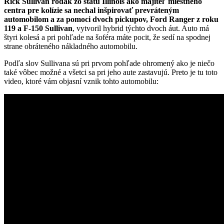
Rick Sullivan rodák zo štátu Illinois ako majiteľ miestného
centra pre kolízie sa nechal inšpirovať prevráteným
automobilom a za pomoci dvoch pickupov, Ford Ranger z roku
119 a F-150 Sullivan
, vytvoril hybrid týchto dvoch áut. Auto má
štyri kolesá a pri pohľade na šoféra máte pocit, že sedí na spodnej
strane obráteného nákladného automobilu.
Podľa slov Sullivana sú pri prvom pohľade ohromený ako je niečo
také vôbec možné a všetci sa pri jeho aute zastavujú. Preto je tu toto
video, ktoré vám objasní vznik tohto automobilu: