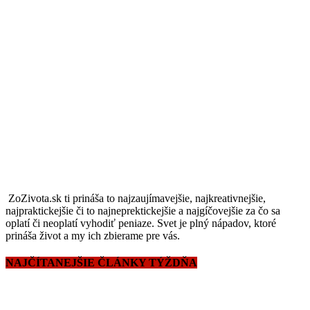
ZoZivota.sk ti prináša to najzaujímavejšie, najkreativnejšie,
najpraktickejšie či to najneprektickejšie a najgíčovejšie za čo sa
oplatí či neoplatí vyhodiť peniaze. Svet je plný nápadov, ktoré
prináša život a my ich zbierame pre vás.
NAJČÍTANEJŠIE ČLÁNKY TÝŽDŇA