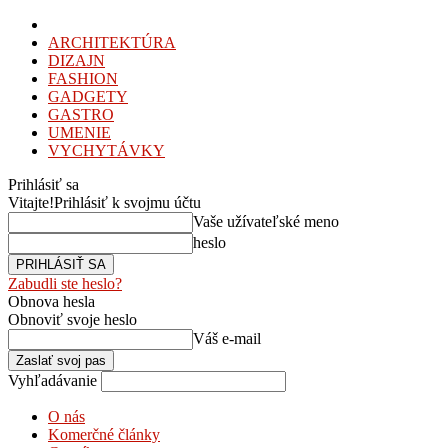
ARCHITEKTÚRA
DIZAJN
FASHION
GADGETY
GASTRO
UMENIE
VYCHYTÁVKY
Prihlásiť sa
Vitajte!
Prihlásiť k svojmu účtu
Vaše užívateľské meno
heslo
Zabudli ste heslo?
Obnova hesla
Obnoviť svoje heslo
Váš e-mail
Vyhľadávanie
O nás
Komerčné články