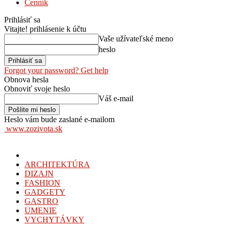
Cenník
Prihlásiť sa
Vitajte! prihlásenie k účtu
Vaše užívateľské meno
heslo
Forgot your password? Get help
Obnova hesla
Obnoviť svoje heslo
Váš e-mail
Heslo vám bude zaslané e-mailom
www.zozivota.sk
ARCHITEKTÚRA
DIZAJN
FASHION
GADGETY
GASTRO
UMENIE
VYCHYTÁVKY