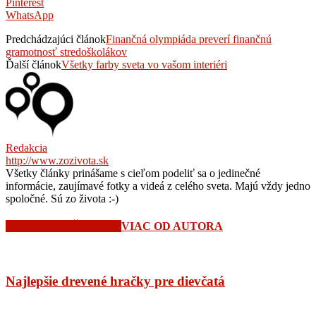
Pinterest
WhatsApp
Predchádzajúci článok
Finančná olympiáda preverí finančnú
gramotnosť stredoškolákov
Ďalší článok
Všetky farby sveta vo vašom interiéri
Redakcia
http://www.zozivota.sk
Všetky články prinášame s cieľom podeliť sa o jedinečné
informácie, zaujímavé fotky a videá z celého sveta. Majú vždy jedno
spoločné. Sú zo života :-)
SÚVISIACE ČLÁNKY
VIAC OD AUTORA
Najlepšie drevené hračky pre dievčatá