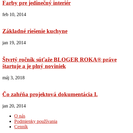
Farby pre jedinečný interiér
feb 10, 2014
Základné riešenie kuchyne
jan 19, 2014
Štvrtý ročník súťaže BLOGER ROKA® práve
štartuje a je plný noviniek
máj 3, 2018
Čo zahŕňa projektová dokumentácia I.
jan 20, 2014
O nás
Podmienky používania
Cenník