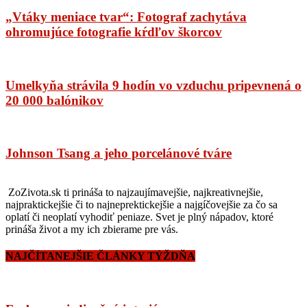
„Vtáky meniace tvar“: Fotograf zachytáva
ohromujúce fotografie kŕdľov škorcov
Umelkyňa strávila 9 hodín vo vzduchu pripevnená o
20 000 balónikov
Johnson Tsang a jeho porcelánové tváre
ZoZivota.sk ti prináša to najzaujímavejšie, najkreativnejšie,
najpraktickejšie či to najneprektickejšie a najgíčovejšie za čo sa
oplatí či neoplatí vyhodiť peniaze. Svet je plný nápadov, ktoré
prináša život a my ich zbierame pre vás.
NAJČÍTANEJŠIE ČLÁNKY TÝŽDŇA