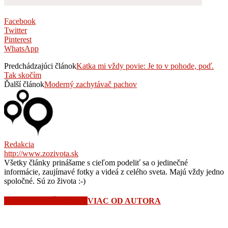
Facebook
Twitter
Pinterest
WhatsApp
Predchádzajúci článok
Katka mi vždy povie: Je to v pohode, poď.
Tak skočím
Ďalší článok
Moderný zachytávač pachov
Redakcia
http://www.zozivota.sk
Všetky články prinášame s cieľom podeliť sa o jedinečné
informácie, zaujímavé fotky a videá z celého sveta. Majú vždy jedno
spoločné. Sú zo života :-)
SÚVISIACE ČLÁNKY
VIAC OD AUTORA