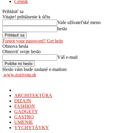
Cenník
Prihlásiť sa
Vitajte! prihlásenie k účtu
Vaše užívateľské meno
heslo
Forgot your password? Get help
Obnova hesla
Obnoviť svoje heslo
Váš e-mail
Heslo vám bude zaslané e-mailom
www.zozivota.sk
ARCHITEKTÚRA
DIZAJN
FASHION
GADGETY
GASTRO
UMENIE
VYCHYTÁVKY