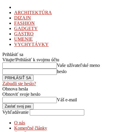
ARCHITEKTÚRA
DIZAJN
FASHION
GADGETY
GASTRO
UMENIE
VYCHYTÁVKY
Prihlásiť sa
Vitajte!
Prihlásiť k svojmu účtu
Vaše užívateľské meno
heslo
Zabudli ste heslo?
Obnova hesla
Obnoviť svoje heslo
Váš e-mail
Vyhľadávanie
O nás
Komerčné články