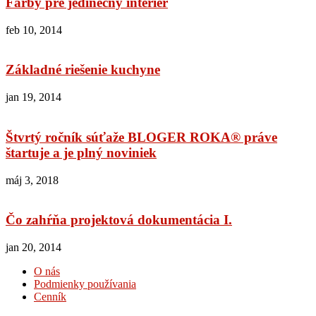
Farby pre jedinečný interiér
feb 10, 2014
Základné riešenie kuchyne
jan 19, 2014
Štvrtý ročník súťaže BLOGER ROKA® práve
štartuje a je plný noviniek
máj 3, 2018
Čo zahŕňa projektová dokumentácia I.
jan 20, 2014
O nás
Podmienky používania
Cenník