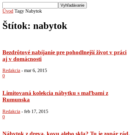
Úvod
Tagy
Nabytok
Štítok: nabytok
Bezdrôtové nabíjanie pre pohodlnejší život v práci
aj v domácnosti
Redakcia
-
mar 6, 2015
0
Limitovaná kolekcia nábytku s maľbami z
Rumunska
Redakcia
-
feb 17, 2015
0
Nábytok z dreva, kovu alebo skla? Tu je zopár rád,