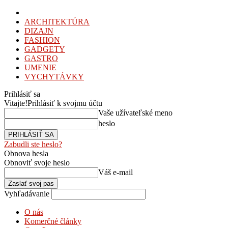
ARCHITEKTÚRA
DIZAJN
FASHION
GADGETY
GASTRO
UMENIE
VYCHYTÁVKY
Prihlásiť sa
Vitajte!
Prihlásiť k svojmu účtu
Vaše užívateľské meno
heslo
Zabudli ste heslo?
Obnova hesla
Obnoviť svoje heslo
Váš e-mail
Vyhľadávanie
O nás
Komerčné články