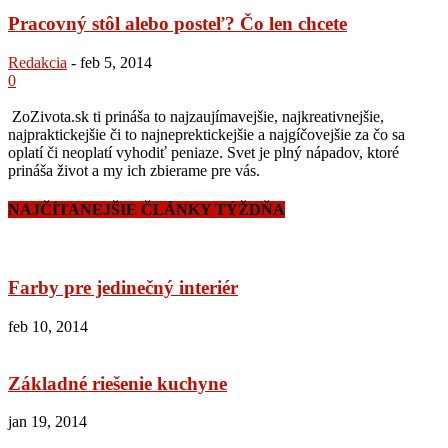
Pracovný stôl alebo posteľ? Čo len chcete
Redakcia
-
feb 5, 2014
0
ZoZivota.sk ti prináša to najzaujímavejšie, najkreativnejšie,
najpraktickejšie či to najneprektickejšie a najgíčovejšie za čo sa
oplatí či neoplatí vyhodiť peniaze. Svet je plný nápadov, ktoré
prináša život a my ich zbierame pre vás.
NAJČÍTANEJŠIE ČLÁNKY TÝŽDŇA
Farby pre jedinečný interiér
feb 10, 2014
Základné riešenie kuchyne
jan 19, 2014