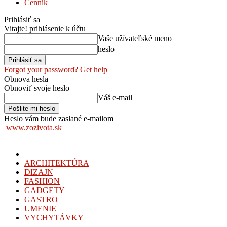
Cenník
Prihlásiť sa
Vitajte! prihlásenie k účtu
Vaše užívateľské meno
heslo
Forgot your password? Get help
Obnova hesla
Obnoviť svoje heslo
Váš e-mail
Heslo vám bude zaslané e-mailom
www.zozivota.sk
ARCHITEKTÚRA
DIZAJN
FASHION
GADGETY
GASTRO
UMENIE
VYCHYTÁVKY