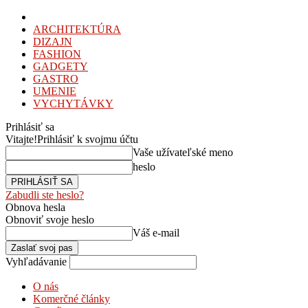
ARCHITEKTÚRA
DIZAJN
FASHION
GADGETY
GASTRO
UMENIE
VYCHYTÁVKY
Prihlásiť sa
Vitajte!
Prihlásiť k svojmu účtu
Vaše užívateľské meno
heslo
Zabudli ste heslo?
Obnova hesla
Obnoviť svoje heslo
Váš e-mail
Vyhľadávanie
O nás
Komerčné články