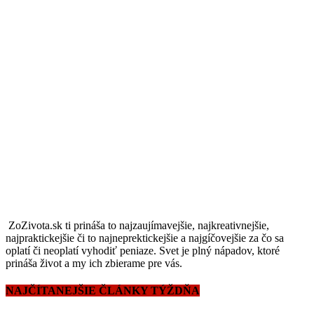
ZoZivota.sk ti prináša to najzaujímavejšie, najkreativnejšie,
najpraktickejšie či to najneprektickejšie a najgíčovejšie za čo sa
oplatí či neoplatí vyhodiť peniaze. Svet je plný nápadov, ktoré
prináša život a my ich zbierame pre vás.
NAJČÍTANEJŠIE ČLÁNKY TÝŽDŇA