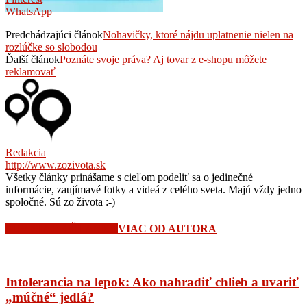
WhatsApp
Predchádzajúci článok
Nohavičky, ktoré nájdu uplatnenie nielen na
rozlúčke so slobodou
Ďalší článok
Poznáte svoje práva? Aj tovar z e-shopu môžete
reklamovať
Redakcia
http://www.zozivota.sk
Všetky články prinášame s cieľom podeliť sa o jedinečné
informácie, zaujímavé fotky a videá z celého sveta. Majú vždy jedno
spoločné. Sú zo života :-)
SÚVISIACE ČLÁNKY
VIAC OD AUTORA
Intolerancia na lepok: Ako nahradiť chlieb a uvariť
„múčné“ jedlá?