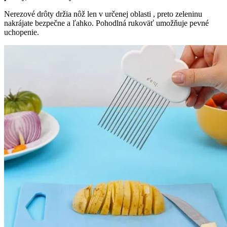
Nerezové drôty držia nôž len v určenej oblasti , preto zeleninu
nakrájate bezpečne a ľahko. Pohodlná rukoväť umožňuje pevné
uchopenie.