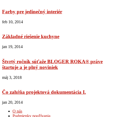
Farby pre jedinečný interiér
feb 10, 2014
Základné riešenie kuchyne
jan 19, 2014
Štvrtý ročník súťaže BLOGER ROKA® práve
štartuje a je plný noviniek
máj 3, 2018
Čo zahŕňa projektová dokumentácia I.
jan 20, 2014
O nás
Podmienky používania