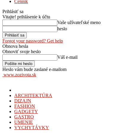
Cenník
Prihlásiť sa
Vitajte! prihlásenie k účtu
Vaše užívateľské meno
heslo
Forgot your password? Get help
Obnova hesla
Obnoviť svoje heslo
Váš e-mail
Heslo vám bude zaslané e-mailom
www.zozivota.sk
ARCHITEKTÚRA
DIZAJN
FASHION
GADGETY
GASTRO
UMENIE
VYCHYTÁVKY