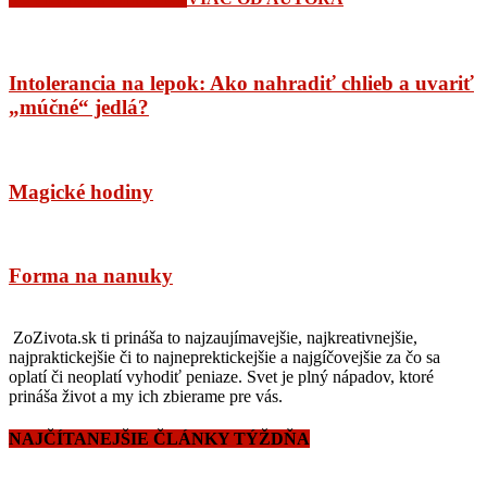
Intolerancia na lepok: Ako nahradiť chlieb a uvariť
„múčné“ jedlá?
Magické hodiny
Forma na nanuky
ZoZivota.sk ti prináša to najzaujímavejšie, najkreativnejšie,
najpraktickejšie či to najneprektickejšie a najgíčovejšie za čo sa
oplatí či neoplatí vyhodiť peniaze. Svet je plný nápadov, ktoré
prináša život a my ich zbierame pre vás.
NAJČÍTANEJŠIE ČLÁNKY TÝŽDŇA