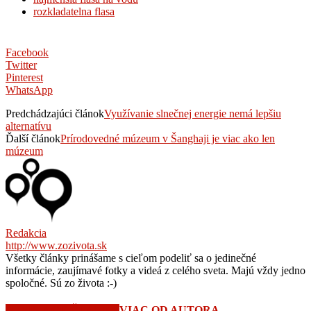
rozkladatelna flasa
Facebook
Twitter
Pinterest
WhatsApp
Predchádzajúci článok
Využívanie slnečnej energie nemá lepšiu
alternatívu
Ďalší článok
Prírodovedné múzeum v Šanghaji je viac ako len
múzeum
Redakcia
http://www.zozivota.sk
Všetky články prinášame s cieľom podeliť sa o jedinečné
informácie, zaujímavé fotky a videá z celého sveta. Majú vždy jedno
spoločné. Sú zo života :-)
SÚVISIACE ČLÁNKY
VIAC OD AUTORA