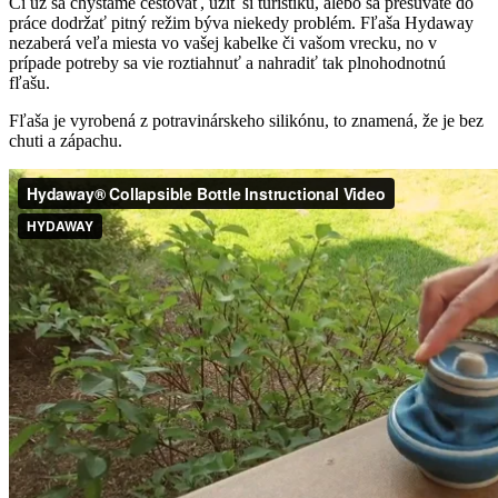
Či už sa chystáme cestovať, užiť si turistiku, alebo sa presúvate do
práce dodržať pitný režim býva niekedy problém. Fľaša Hydaway
nezaberá veľa miesta vo vašej kabelke či vašom vrecku, no v
prípade potreby sa vie roztiahnuť a nahradiť tak plnohodnotnú
fľašu.
Fľaša je vyrobená z potravinárskeho silikónu, to znamená, že je bez
chuti a zápachu.