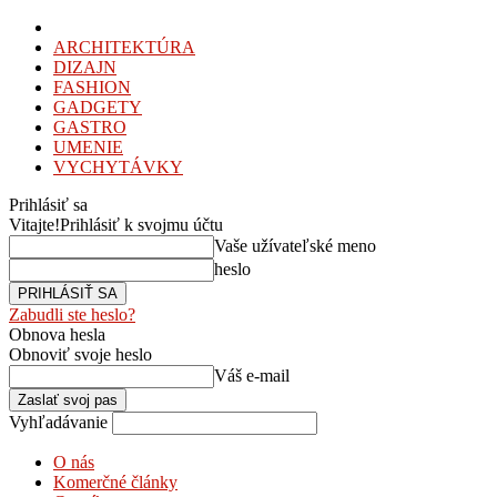
ARCHITEKTÚRA
DIZAJN
FASHION
GADGETY
GASTRO
UMENIE
VYCHYTÁVKY
Prihlásiť sa
Vitajte!
Prihlásiť k svojmu účtu
Vaše užívateľské meno
heslo
Zabudli ste heslo?
Obnova hesla
Obnoviť svoje heslo
Váš e-mail
Vyhľadávanie
O nás
Komerčné články