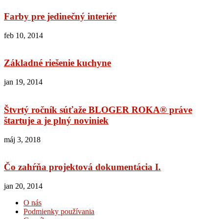
Farby pre jedinečný interiér
feb 10, 2014
Základné riešenie kuchyne
jan 19, 2014
Štvrtý ročník súťaže BLOGER ROKA® práve
štartuje a je plný noviniek
máj 3, 2018
Čo zahŕňa projektová dokumentácia I.
jan 20, 2014
O nás
Podmienky používania