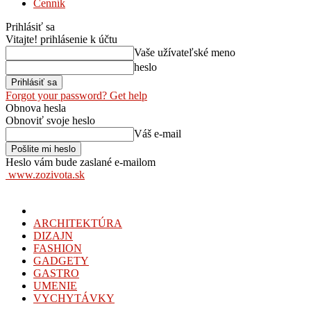
Cenník
Prihlásiť sa
Vitajte! prihlásenie k účtu
Vaše užívateľské meno
heslo
Forgot your password? Get help
Obnova hesla
Obnoviť svoje heslo
Váš e-mail
Heslo vám bude zaslané e-mailom
www.zozivota.sk
ARCHITEKTÚRA
DIZAJN
FASHION
GADGETY
GASTRO
UMENIE
VYCHYTÁVKY