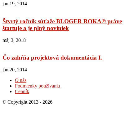
jan 19, 2014
Štvrtý ročník súťaže BLOGER ROKA® práve
štartuje a je plný noviniek
máj 3, 2018
Čo zahŕňa projektová dokumentácia I.
jan 20, 2014
O nás
Podmienky používania
Cenník
© Copyright 2013 - 2026