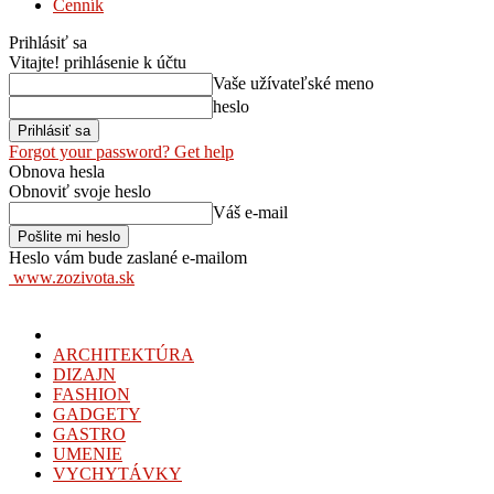
Cenník
Prihlásiť sa
Vitajte! prihlásenie k účtu
Vaše užívateľské meno
heslo
Forgot your password? Get help
Obnova hesla
Obnoviť svoje heslo
Váš e-mail
Heslo vám bude zaslané e-mailom
www.zozivota.sk
ARCHITEKTÚRA
DIZAJN
FASHION
GADGETY
GASTRO
UMENIE
VYCHYTÁVKY