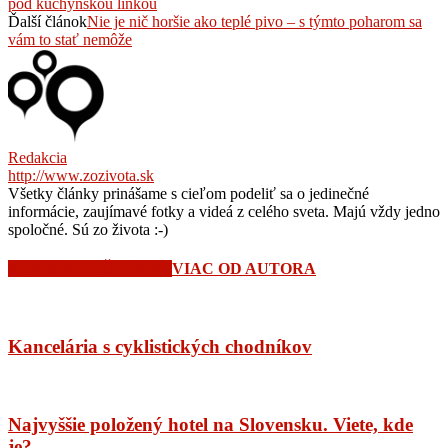
pod kuchynskou linkou
Ďalší článok
Nie je nič horšie ako teplé pivo – s týmto poharom sa
vám to stať nemôže
Redakcia
http://www.zozivota.sk
Všetky články prinášame s cieľom podeliť sa o jedinečné
informácie, zaujímavé fotky a videá z celého sveta. Majú vždy jedno
spoločné. Sú zo života :-)
SÚVISIACE ČLÁNKY
VIAC OD AUTORA
Kancelária s cyklistických chodníkov
Najvyššie položený hotel na Slovensku. Viete, kde
je?