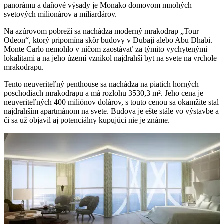
panorámu a daňové výsady je Monako domovom mnohých
svetových milionárov a miliardárov.
Na azúrovom pobreží sa nachádza moderný mrakodrap „Tour
Odeon“, ktorý pripomína skôr budovy v Dubaji alebo Abu Dhabi.
Monte Carlo nemohlo v ničom zaostávať za týmito vychytenými
lokalitami a na jeho území vznikol najdrahší byt na svete na vrchole
mrakodrapu.
Tento neuveriteľný penthouse sa nachádza na piatich horných
poschodiach mrakodrapu a má rozlohu 3530,3 m². Jeho cena je
neuveriteľných 400 miliónov dolárov, s touto cenou sa okamžite stal
najdrahším apartmánom na svete. Budova je ešte stále vo výstavbe a
či sa už objavil aj potenciálny kupujúci nie je známe.