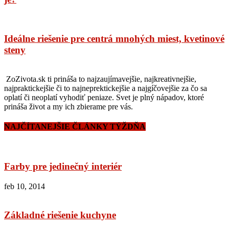
Ideálne riešenie pre centrá mnohých miest, kvetinové
steny
ZoZivota.sk ti prináša to najzaujímavejšie, najkreativnejšie,
najpraktickejšie či to najneprektickejšie a najgíčovejšie za čo sa
oplatí či neoplatí vyhodiť peniaze. Svet je plný nápadov, ktoré
prináša život a my ich zbierame pre vás.
NAJČÍTANEJŠIE ČLÁNKY TÝŽDŇA
Farby pre jedinečný interiér
feb 10, 2014
Základné riešenie kuchyne