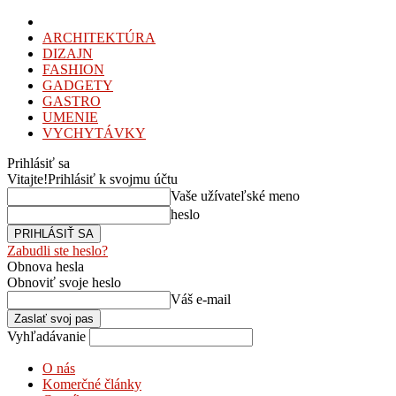
ARCHITEKTÚRA
DIZAJN
FASHION
GADGETY
GASTRO
UMENIE
VYCHYTÁVKY
Prihlásiť sa
Vitajte!
Prihlásiť k svojmu účtu
Vaše užívateľské meno
heslo
Zabudli ste heslo?
Obnova hesla
Obnoviť svoje heslo
Váš e-mail
Vyhľadávanie
O nás
Komerčné články