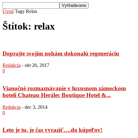
Úvod
Tagy
Relax
Štítok: relax
Doprajte svojim nohám dokonalú regeneráciu
Redakcia
-
okt 26, 2017
0
Vianočné rozmaznávanie v luxusnom zámockom
hoteli Chateau Herálec Boutique Hotel &...
Redakcia
-
dec 3, 2014
0
Leto je tu, je čas vyraziť….do kúpeľov!