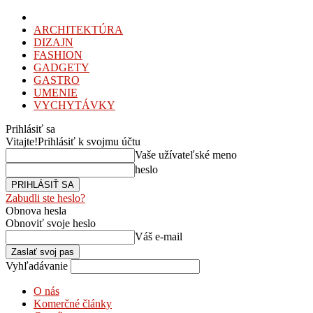
ARCHITEKTÚRA
DIZAJN
FASHION
GADGETY
GASTRO
UMENIE
VYCHYTÁVKY
Prihlásiť sa
Vitajte!
Prihlásiť k svojmu účtu
Vaše užívateľské meno
heslo
Zabudli ste heslo?
Obnova hesla
Obnoviť svoje heslo
Váš e-mail
Vyhľadávanie
O nás
Komerčné články