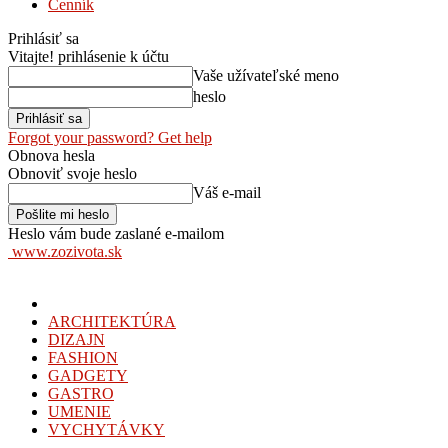
Cenník
Prihlásiť sa
Vitajte! prihlásenie k účtu
Vaše užívateľské meno
heslo
Forgot your password? Get help
Obnova hesla
Obnoviť svoje heslo
Váš e-mail
Heslo vám bude zaslané e-mailom
www.zozivota.sk
ARCHITEKTÚRA
DIZAJN
FASHION
GADGETY
GASTRO
UMENIE
VYCHYTÁVKY