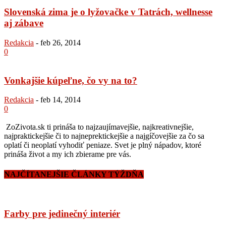
Slovenská zima je o lyžovačke v Tatrách, wellnesse
aj zábave
Redakcia
-
feb 26, 2014
0
Vonkajšie kúpeľne, čo vy na to?
Redakcia
-
feb 14, 2014
0
ZoZivota.sk ti prináša to najzaujímavejšie, najkreativnejšie,
najpraktickejšie či to najneprektickejšie a najgíčovejšie za čo sa
oplatí či neoplatí vyhodiť peniaze. Svet je plný nápadov, ktoré
prináša život a my ich zbierame pre vás.
NAJČÍTANEJŠIE ČLÁNKY TÝŽDŇA
Farby pre jedinečný interiér