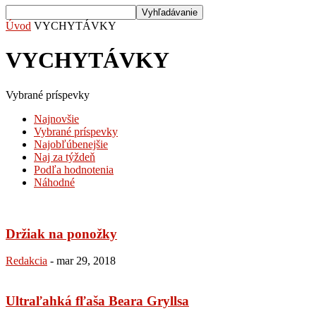
Úvod
VYCHYTÁVKY
VYCHYTÁVKY
Vybrané príspevky
Najnovšie
Vybrané príspevky
Najobľúbenejšie
Naj za týždeň
Podľa hodnotenia
Náhodné
Držiak na ponožky
Redakcia
-
mar 29, 2018
Ultraľahká fľaša Beara Gryllsa