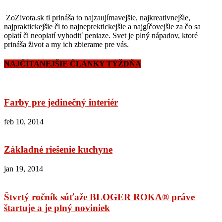
ZoZivota.sk ti prináša to najzaujímavejšie, najkreativnejšie,
najpraktickejšie či to najneprektickejšie a najgíčovejšie za čo sa
oplatí či neoplatí vyhodiť peniaze. Svet je plný nápadov, ktoré
prináša život a my ich zbierame pre vás.
NAJČÍTANEJŠIE ČLÁNKY TÝŽDŇA
Farby pre jedinečný interiér
feb 10, 2014
Základné riešenie kuchyne
jan 19, 2014
Štvrtý ročník súťaže BLOGER ROKA® práve
štartuje a je plný noviniek