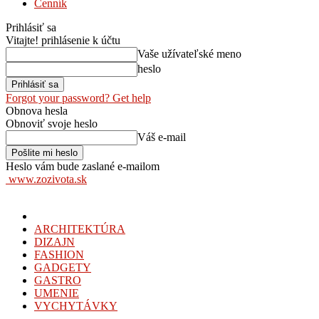
Cenník
Prihlásiť sa
Vitajte! prihlásenie k účtu
Vaše užívateľské meno
heslo
Forgot your password? Get help
Obnova hesla
Obnoviť svoje heslo
Váš e-mail
Heslo vám bude zaslané e-mailom
www.zozivota.sk
ARCHITEKTÚRA
DIZAJN
FASHION
GADGETY
GASTRO
UMENIE
VYCHYTÁVKY