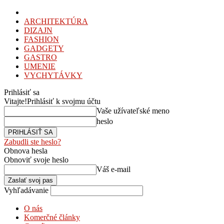
ARCHITEKTÚRA
DIZAJN
FASHION
GADGETY
GASTRO
UMENIE
VYCHYTÁVKY
Prihlásiť sa
Vitajte!
Prihlásiť k svojmu účtu
Vaše užívateľské meno
heslo
Zabudli ste heslo?
Obnova hesla
Obnoviť svoje heslo
Váš e-mail
Vyhľadávanie
O nás
Komerčné články