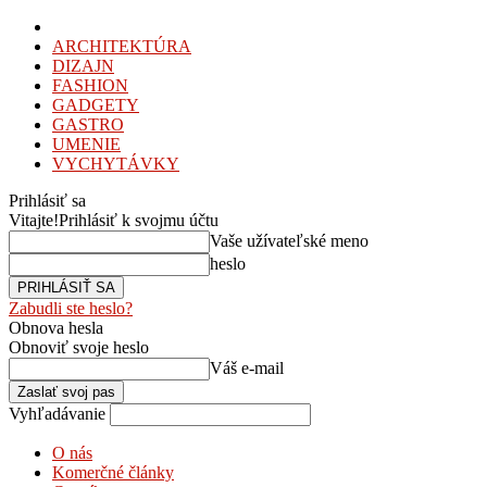
ARCHITEKTÚRA
DIZAJN
FASHION
GADGETY
GASTRO
UMENIE
VYCHYTÁVKY
Prihlásiť sa
Vitajte!
Prihlásiť k svojmu účtu
Vaše užívateľské meno
heslo
Zabudli ste heslo?
Obnova hesla
Obnoviť svoje heslo
Váš e-mail
Vyhľadávanie
O nás
Komerčné články