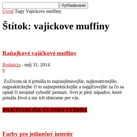
Úvod
Tagy
Vajickove muffiny
Štítok: vajickove muffiny
Raňajkové vajíčkové muffiny
Redakcia
-
máj 31, 2014
0
ZoZivota.sk ti prináša to najzaujímavejšie, najkreativnejšie,
najpraktickejšie či to najneprektickejšie a najgíčovejšie za čo sa
oplatí či neoplatí vyhodiť peniaze. Svet je plný nápadov, ktoré
prináša život a my ich zbierame pre vás.
NAJČÍTANEJŠIE ČLÁNKY TÝŽDŇA
Farby pre jedinečný interiér