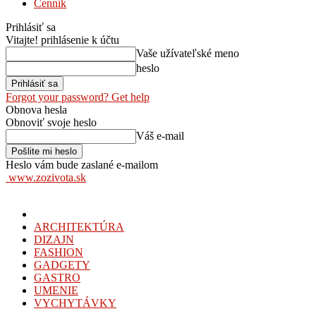
Cenník
Prihlásiť sa
Vitajte! prihlásenie k účtu
Vaše užívateľské meno
heslo
Forgot your password? Get help
Obnova hesla
Obnoviť svoje heslo
Váš e-mail
Heslo vám bude zaslané e-mailom
www.zozivota.sk
ARCHITEKTÚRA
DIZAJN
FASHION
GADGETY
GASTRO
UMENIE
VYCHYTÁVKY