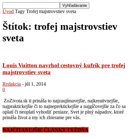
Úvod
Tagy
Trofej majstrovstiev sveta
Štítok: trofej majstrovstiev
sveta
Louis Vuitton navrhol cestovný kufrík pre trofej
majstrovstiev sveta
Redakcia
-
júl 1, 2014
0
ZoZivota.sk ti prináša to najzaujímavejšie, najkreativnejšie,
najpraktickejšie či to najneprektickejšie a najgíčovejšie za čo sa
oplatí či neoplatí vyhodiť peniaze. Svet je plný nápadov, ktoré
prináša život a my ich zbierame pre vás.
NAJČÍTANEJŠIE ČLÁNKY TÝŽDŇA