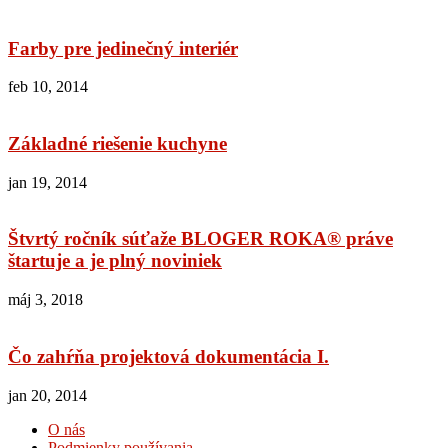
Farby pre jedinečný interiér
feb 10, 2014
Základné riešenie kuchyne
jan 19, 2014
Štvrtý ročník súťaže BLOGER ROKA® práve
štartuje a je plný noviniek
máj 3, 2018
Čo zahŕňa projektová dokumentácia I.
jan 20, 2014
O nás
Podmienky používania