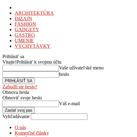
ARCHITEKTÚRA
DIZAJN
FASHION
GADGETY
GASTRO
UMENIE
VYCHYTÁVKY
Prihlásiť sa
Vitajte!
Prihlásiť k svojmu účtu
Vaše užívateľské meno
heslo
Zabudli ste heslo?
Obnova hesla
Obnoviť svoje heslo
Váš e-mail
Vyhľadávanie
O nás
Komerčné články