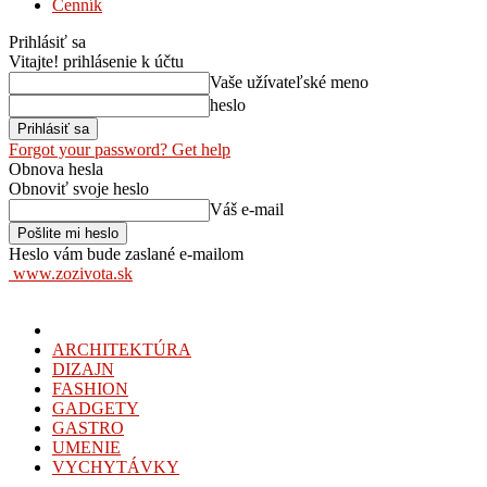
Cenník
Prihlásiť sa
Vitajte! prihlásenie k účtu
Vaše užívateľské meno
heslo
Forgot your password? Get help
Obnova hesla
Obnoviť svoje heslo
Váš e-mail
Heslo vám bude zaslané e-mailom
www.zozivota.sk
ARCHITEKTÚRA
DIZAJN
FASHION
GADGETY
GASTRO
UMENIE
VYCHYTÁVKY