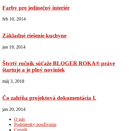
Farby pre jedinečný interiér
feb 10, 2014
Základné riešenie kuchyne
jan 19, 2014
Štvrtý ročník súťaže BLOGER ROKA® práve
štartuje a je plný noviniek
máj 3, 2018
Čo zahŕňa projektová dokumentácia I.
jan 20, 2014
O nás
Podmienky používania
Cenník