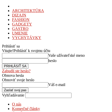
ARCHITEKTÚRA
DIZAJN
FASHION
GADGETY
GASTRO
UMENIE
VYCHYTÁVKY
Prihlásiť sa
Vitajte!
Prihlásiť k svojmu účtu
Vaše užívateľské meno
heslo
Zabudli ste heslo?
Obnova hesla
Obnoviť svoje heslo
Váš e-mail
Vyhľadávanie
O nás
Komerčné články