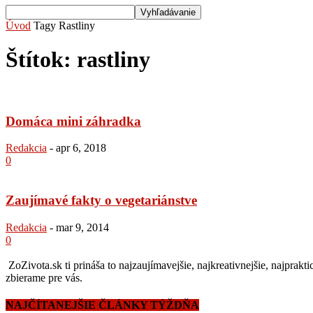
Úvod
Tagy
Rastliny
Štítok: rastliny
Domáca mini záhradka
Redakcia
-
apr 6, 2018
0
Zaujímavé fakty o vegetariánstve
Redakcia
-
mar 9, 2014
0
ZoZivota.sk ti prináša to najzaujímavejšie, najkreativnejšie, najprakti
zbierame pre vás.
NAJČÍTANEJŠIE ČLÁNKY TÝŽDŇA