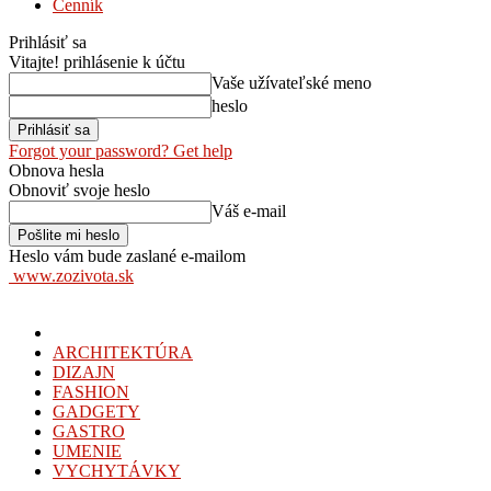
Cenník
Prihlásiť sa
Vitajte! prihlásenie k účtu
Vaše užívateľské meno
heslo
Forgot your password? Get help
Obnova hesla
Obnoviť svoje heslo
Váš e-mail
Heslo vám bude zaslané e-mailom
www.zozivota.sk
ARCHITEKTÚRA
DIZAJN
FASHION
GADGETY
GASTRO
UMENIE
VYCHYTÁVKY