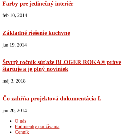
Farby pre jedinečný interiér
feb 10, 2014
Základné riešenie kuchyne
jan 19, 2014
Štvrtý ročník súťaže BLOGER ROKA® práve
štartuje a je plný noviniek
máj 3, 2018
Čo zahŕňa projektová dokumentácia I.
jan 20, 2014
O nás
Podmienky používania
Cenník