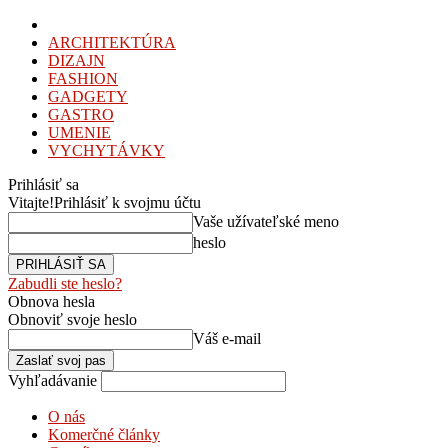
ARCHITEKTÚRA
DIZAJN
FASHION
GADGETY
GASTRO
UMENIE
VYCHYTÁVKY
Prihlásiť sa
Vitajte!
Prihlásiť k svojmu účtu
Vaše užívateľské meno
heslo
Zabudli ste heslo?
Obnova hesla
Obnoviť svoje heslo
Váš e-mail
Vyhľadávanie
O nás
Komerčné články