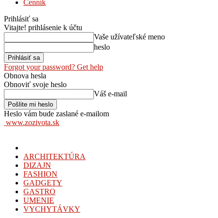
Cenník
Prihlásiť sa
Vitajte! prihlásenie k účtu
Vaše užívateľské meno
heslo
Forgot your password? Get help
Obnova hesla
Obnoviť svoje heslo
Váš e-mail
Heslo vám bude zaslané e-mailom
www.zozivota.sk
ARCHITEKTÚRA
DIZAJN
FASHION
GADGETY
GASTRO
UMENIE
VYCHYTÁVKY