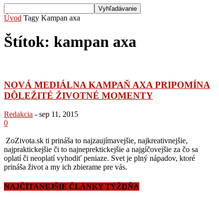
Úvod
Tagy
Kampan axa
Štítok: kampan axa
NOVÁ MEDIÁLNA KAMPAŇ AXA PRIPOMÍNA
DÔLEŽITÉ ŽIVOTNÉ MOMENTY
Redakcia
-
sep 11, 2015
0
ZoZivota.sk ti prináša to najzaujímavejšie, najkreativnejšie,
najpraktickejšie či to najneprektickejšie a najgíčovejšie za čo sa
oplatí či neoplatí vyhodiť peniaze. Svet je plný nápadov, ktoré
prináša život a my ich zbierame pre vás.
NAJČÍTANEJŠIE ČLÁNKY TÝŽDŇA