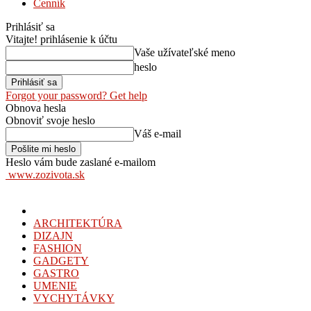
Cenník
Prihlásiť sa
Vitajte! prihlásenie k účtu
Vaše užívateľské meno
heslo
Forgot your password? Get help
Obnova hesla
Obnoviť svoje heslo
Váš e-mail
Heslo vám bude zaslané e-mailom
www.zozivota.sk
ARCHITEKTÚRA
DIZAJN
FASHION
GADGETY
GASTRO
UMENIE
VYCHYTÁVKY