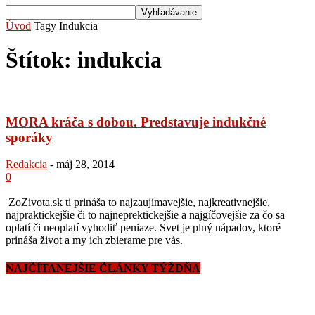
Úvod
Tagy
Indukcia
Štítok: indukcia
MORA kráča s dobou. Predstavuje indukčné
sporáky
Redakcia
-
máj 28, 2014
0
ZoZivota.sk ti prináša to najzaujímavejšie, najkreativnejšie,
najpraktickejšie či to najneprektickejšie a najgíčovejšie za čo sa
oplatí či neoplatí vyhodiť peniaze. Svet je plný nápadov, ktoré
prináša život a my ich zbierame pre vás.
NAJČÍTANEJŠIE ČLÁNKY TÝŽDŇA