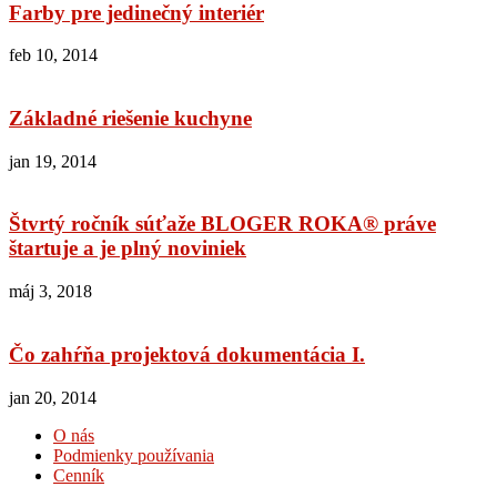
Farby pre jedinečný interiér
feb 10, 2014
Základné riešenie kuchyne
jan 19, 2014
Štvrtý ročník súťaže BLOGER ROKA® práve
štartuje a je plný noviniek
máj 3, 2018
Čo zahŕňa projektová dokumentácia I.
jan 20, 2014
O nás
Podmienky používania
Cenník