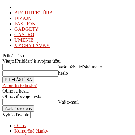
ARCHITEKTÚRA
DIZAJN
FASHION
GADGETY
GASTRO
UMENIE
VYCHYTÁVKY
Prihlásiť sa
Vitajte!
Prihlásiť k svojmu účtu
Vaše užívateľské meno
heslo
Zabudli ste heslo?
Obnova hesla
Obnoviť svoje heslo
Váš e-mail
Vyhľadávanie
O nás
Komerčné články