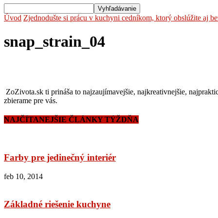
Úvod
Zjednodušte si prácu v kuchyni cedníkom, ktorý obslúžite aj be
snap_strain_04
ZoZivota.sk ti prináša to najzaujímavejšie, najkreativnejšie, najprakti
zbierame pre vás.
NAJČÍTANEJŠIE ČLÁNKY TÝŽDŇA
Farby pre jedinečný interiér
feb 10, 2014
Základné riešenie kuchyne