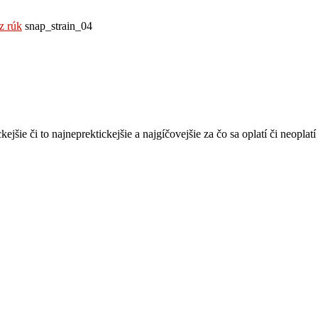
z rúk
snap_strain_04
ckejšie či to najneprektickejšie a najgíčovejšie za čo sa oplatí či neopla