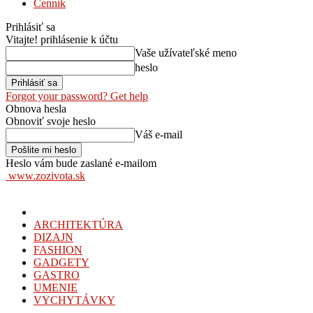
Cenník
Prihlásiť sa
Vitajte! prihlásenie k účtu
Vaše užívateľské meno
heslo
Forgot your password? Get help
Obnova hesla
Obnoviť svoje heslo
Váš e-mail
Heslo vám bude zaslané e-mailom
www.zozivota.sk
ARCHITEKTÚRA
DIZAJN
FASHION
GADGETY
GASTRO
UMENIE
VYCHYTÁVKY