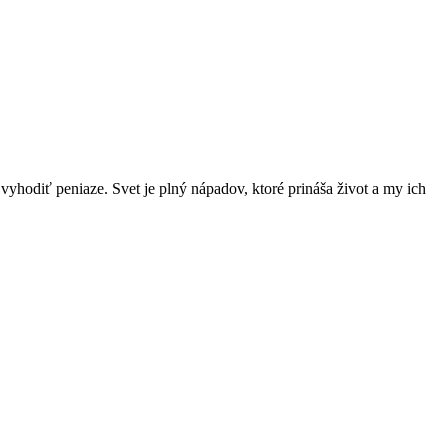
tí vyhodiť peniaze. Svet je plný nápadov, ktoré prináša život a my ich