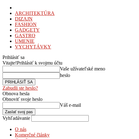
ARCHITEKTÚRA
DIZAJN
FASHION
GADGETY
GASTRO
UMENIE
VYCHYTÁVKY
Prihlásiť sa
Vitajte!
Prihlásiť k svojmu účtu
Vaše užívateľské meno
heslo
Zabudli ste heslo?
Obnova hesla
Obnoviť svoje heslo
Váš e-mail
Vyhľadávanie
O nás
Komerčné články