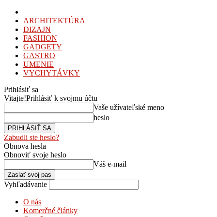
ARCHITEKTÚRA
DIZAJN
FASHION
GADGETY
GASTRO
UMENIE
VYCHYTÁVKY
Prihlásiť sa
Vitajte!
Prihlásiť k svojmu účtu
Vaše užívateľské meno
heslo
Zabudli ste heslo?
Obnova hesla
Obnoviť svoje heslo
Váš e-mail
Vyhľadávanie
O nás
Komerčné články