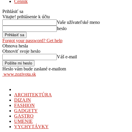
Cenník
Prihlásiť sa
Vitajte! prihlásenie k účtu
Vaše užívateľské meno
heslo
Forgot your password? Get help
Obnova hesla
Obnoviť svoje heslo
Váš e-mail
Heslo vám bude zaslané e-mailom
www.zozivota.sk
ARCHITEKTÚRA
DIZAJN
FASHION
GADGETY
GASTRO
UMENIE
VYCHYTÁVKY