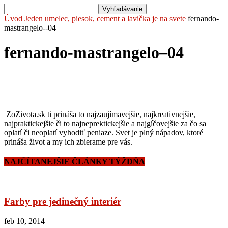
Úvod
Jeden umelec, piesok, cement a lavička je na svete
fernando-
mastrangelo--04
fernando-mastrangelo–04
ZoZivota.sk ti prináša to najzaujímavejšie, najkreativnejšie,
najpraktickejšie či to najneprektickejšie a najgíčovejšie za čo sa
oplatí či neoplatí vyhodiť peniaze. Svet je plný nápadov, ktoré
prináša život a my ich zbierame pre vás.
NAJČÍTANEJŠIE ČLÁNKY TÝŽDŇA
Farby pre jedinečný interiér
feb 10, 2014