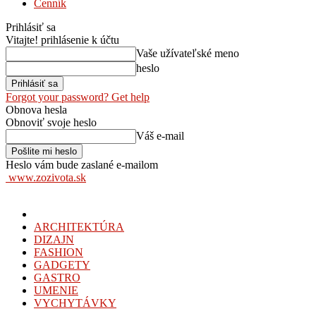
Cenník
Prihlásiť sa
Vitajte! prihlásenie k účtu
Vaše užívateľské meno
heslo
Forgot your password? Get help
Obnova hesla
Obnoviť svoje heslo
Váš e-mail
Heslo vám bude zaslané e-mailom
www.zozivota.sk
ARCHITEKTÚRA
DIZAJN
FASHION
GADGETY
GASTRO
UMENIE
VYCHYTÁVKY