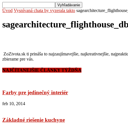
Úvod
Vysnívaná chata by vyzerala takto
sagearchitecture_flighthous
sagearchitecture_flighthouse_d
ZoZivota.sk ti prináša to najzaujímavejšie, najkreativnejšie, najprakti
zbierame pre vás.
NAJČÍTANEJŠIE ČLÁNKY TÝŽDŇA
Farby pre jedinečný interiér
feb 10, 2014
Základné riešenie kuchyne