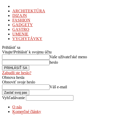
ARCHITEKTÚRA
DIZAJN
FASHION
GADGETY
GASTRO
UMENIE
VYCHYTÁVKY
Prihlásiť sa
Vitajte!
Prihlásiť k svojmu účtu
Vaše užívateľské meno
heslo
Zabudli ste heslo?
Obnova hesla
Obnoviť svoje heslo
Váš e-mail
Vyhľadávanie
O nás
Komerčné články