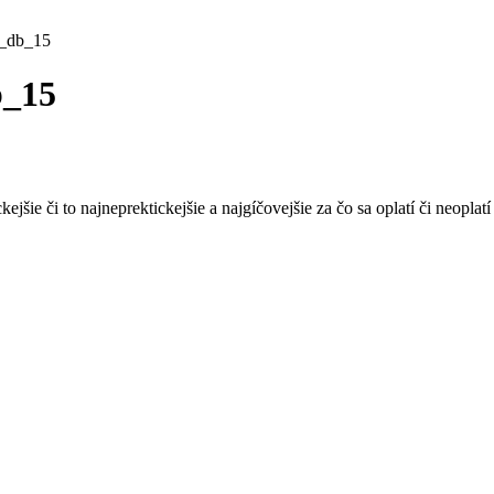
e_db_15
b_15
ckejšie či to najneprektickejšie a najgíčovejšie za čo sa oplatí či neopla