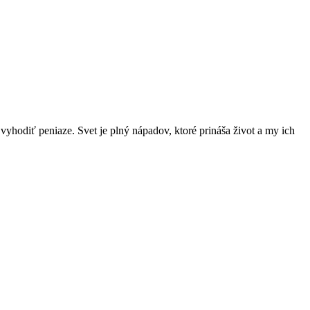
tí vyhodiť peniaze. Svet je plný nápadov, ktoré prináša život a my ich