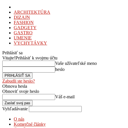
ARCHITEKTÚRA
DIZAJN
FASHION
GADGETY
GASTRO
UMENIE
VYCHYTÁVKY
Prihlásiť sa
Vitajte!
Prihlásiť k svojmu účtu
Vaše užívateľské meno
heslo
Zabudli ste heslo?
Obnova hesla
Obnoviť svoje heslo
Váš e-mail
Vyhľadávanie
O nás
Komerčné články