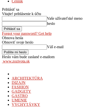
Cenník
Prihlásiť sa
Vitajte! prihlásenie k účtu
Vaše užívateľské meno
heslo
Forgot your password? Get help
Obnova hesla
Obnoviť svoje heslo
Váš e-mail
Heslo vám bude zaslané e-mailom
www.zozivota.sk
ARCHITEKTÚRA
DIZAJN
FASHION
GADGETY
GASTRO
UMENIE
VYCHYTÁVKY