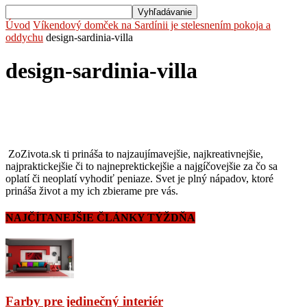
Úvod
Víkendový domček na Sardínii je stelesnením pokoja a
oddychu
design-sardinia-villa
design-sardinia-villa
ZoZivota.sk ti prináša to najzaujímavejšie, najkreativnejšie,
najpraktickejšie či to najneprektickejšie a najgíčovejšie za čo sa
oplatí či neoplatí vyhodiť peniaze. Svet je plný nápadov, ktoré
prináša život a my ich zbierame pre vás.
NAJČÍTANEJŠIE ČLÁNKY TÝŽDŇA
Farby pre jedinečný interiér